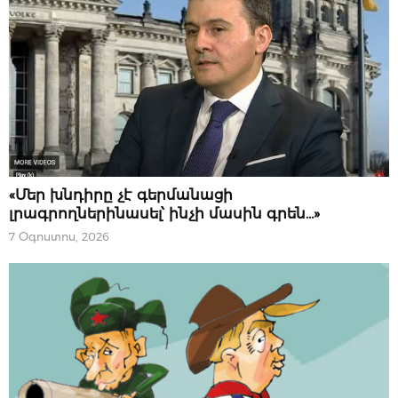
07 ՕԳՈՍՏՈՍԻ, 2026
«Մեր խնդիրը չէ գերմանացի
լրագրողներինասել՝ ինչի մասին գրեն…»
7 Օգոստոս, 2026