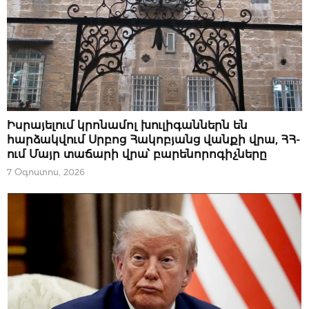
07 ՕԳՈՍՏՈՍԻ, 2026
Իսրայելում կրոնամոլ խուլիգաններն են
հարձակվում Սրբոց Հակոբյանց վանքի վրա, ՀՀ-
ում Մայր տաճարի վրա՝ բարենորոգիչները
7 Օգոստոս, 2026