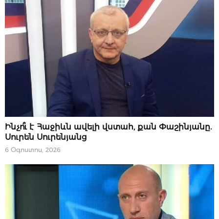
ԿԱՐԵՎՈՐԸ
Ինչո՞ւ է Հաջիևն ավելի վստահ, քան Փաշինյանը.
Սուրեն Սուրենյանց
6 Օգոստոս, 2026