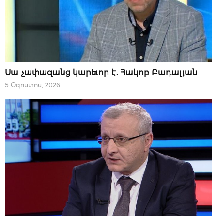
ՆՈՐՈՒԹՅՈՒՆՆԵՐ
Սա չափազանց կարեւոր է. Հակոբ Բադալյան
5 Օգոստոս, 2026