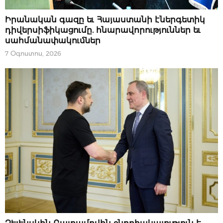
07 ՕԳՈՍՏՈՍԻ, 2026
Իրանական գազը եւ Հայաստանի էներգետիկ
դիվերսիֆիկացումը. հնարավորություններ եւ
սահմանափակումներ
7 Օգոստոս, 2026
ՔԱՂԱՔԱԿԱՆՈՒԹՅՈՒՆ