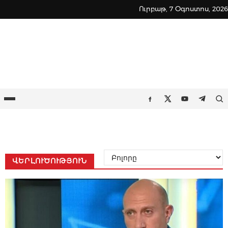
Ուրբաթ, 7 Օգոստոս, 2026
ՎԵՐԼՈՒԾՈՒԹՅՈՒՆ