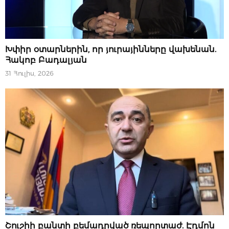
ՆՈՐՈՒԹՅՈՒՆՆԵՐ
Խփիր օտարներին, որ յուրայինները վախենան.
Հակոբ Բադալյան
31 Հուլիս, 2026
ՆՈՐՈՒԹՅՈՒՆՆԵՐ
Շուշիի բանտի բեմադրված ռեպորտաժ. Էդմոն