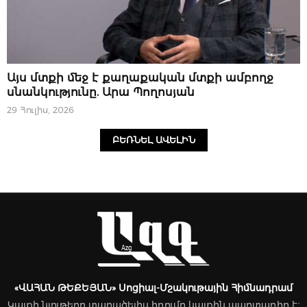
ՆՈՐՈՒԹՅՈՒՆՆԵՐ
Այս մտքի մեջ է քաղաքական մտքի ամբողջ
սնանկությունը. Արա Պողոսյան
29 Հուլիս, 2026
ԲԵՌՆԵԼ ԱՎԵԼԻՆ
«ՎԱՀԱՆ ԹԵՔԵՅԱՆ» Սոցիալ-Մշակութային Հիմնադրամ
Կայքի նյութերը տարածելիս հղումը կայքին պարտադիր է։