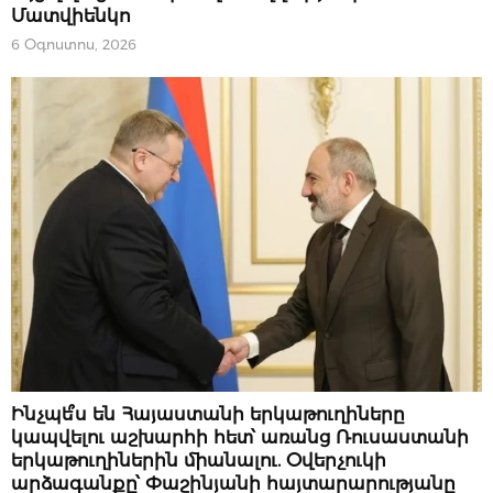
Մատվիենկո
6 Օգոստոս, 2026
ՔԱՂԱՔԱԿԱՆՈՒԹՅՈՒՆ
Ինչպե՞ս են Հայաստանի երկաթուղիները
կապվելու աշխարհի հետ՝ առանց Ռուսաստանի
երկաթուղիներին միանալու. Օվերչուկի
արձագանքը՝ Փաշինյանի հայտարարությանը