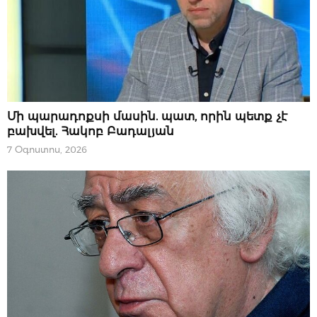
ՆՈՐՈՒԹՅՈՒՆՆԵՐ
Մի պարադոքսի մասին. պատ, որին պետք չէ
բախվել. Հակոբ Բադալյան
7 Օգոստոս, 2026