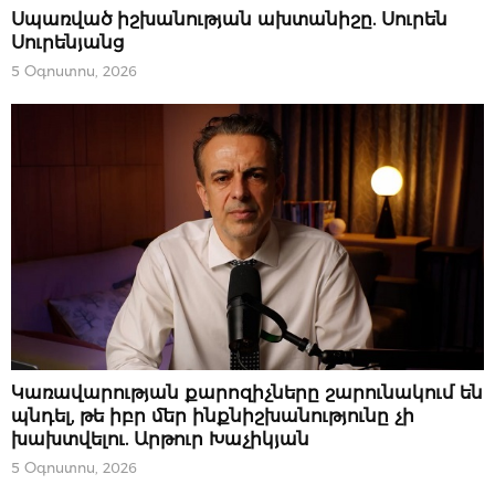
ԿԱՐԵՎՈՐԸ
Սպառված իշխանության ախտանիշը. Սուրեն
Սուրենյանց
5 Օգոստոս, 2026
ԿԱՐԵՎՈՐԸ
Կառավարության քարոզիչները շարունակում են
պնդել, թե իբր մեր ինքնիշխանությունը չի
խախտվելու. Արթուր Խաչիկյան
5 Օգոստոս, 2026