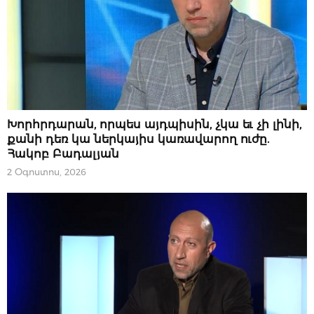
ՆՈՐՈՒԹՅՈՒՆՆԵՐ
Խորհրդարան, որպես այդպիսին, չկա եւ չի լինի,
քանի դեռ կա ներկայիս կառավարող ուժը.
Հակոբ Բադալյան
2 Օգոստոս, 2026