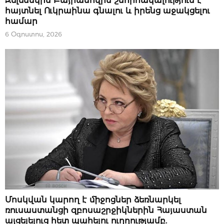
Զելենսկին Բայրամովին շնորհակալություն է
հայտնել Ուկրաինա գնալու և իրենց աջակցելու
համար
6 Օգոստոս, 2026
ՔԱՂԱՔԱԿԱՆՈՒԹՅՈՒՆ
Մոսկվան կարող է միջոցներ ձեռնարկել
ռուսաստանցի զբոսաշրջիկներին Հայաստան
այցելելուց հետ պահելու ուղղությամբ.