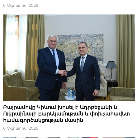
6 Օգոստոս, 2026
ՔԱՂԱՔԱԿԱՆՈՒԹՅՈՒՆ
Բայրամովը Կիևում խոսել է Ադրբեջանի և
Ուկրաինայի բարեկամության և փոխշահավետ
համագործակցության մասին
6 Օգոստոս, 2026