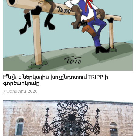
07 ՕԳՈՍՏՈՍԻ, 2026
Ի՞նչն է ներկայիս խոչընդոտում TRIPP-ի
գործարկումը
7 Օգոստոս, 2026