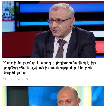
ԿԱՐԵՎՈՐԸ
Ընդդիմությունը կարող է լեգիտիմացնել է իր
կողմից չճանաչված իշխանությանը. Սուրեն
Սուրենյանց
3 Օգոստոս, 2026