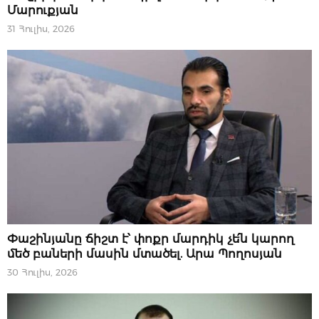
Մարուքյան
31 Հուլիս, 2026
ՆՈՐՈՒԹՅՈՒՆՆԵՐ
Փաշինյանը ճիշտ է՝ փոքր մարդիկ չե՛ն կարող
մեծ բաների մասին մտածել. Արա Պողոսյան
30 Հուլիս, 2026