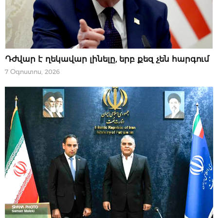
07 ՕԳՈՍՏՈՍԻ, 2026
Դժվար է ղեկավար լինելը, երբ քեզ չեն հարգում
7 Օգոստոս, 2026