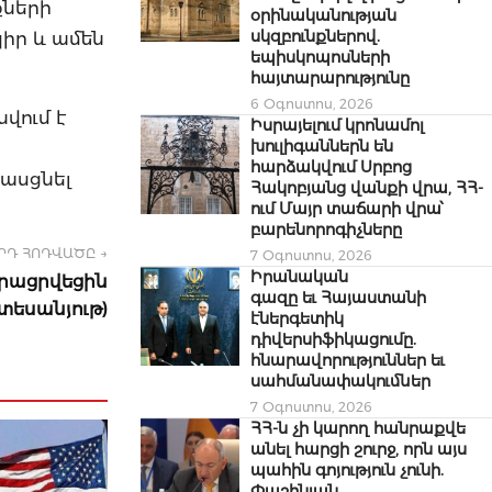
քների
օրինականության
սկզբունքներով.
րկիր և ամեն
եպիսկոպոսների
հայտարարությունը
6 Օգոստոս, 2026
վում է
Իսրայելում կրոնամոլ
խուլիգաններն են
հարձակվում Սրբոց
ասցնել
Հակոբյանց վանքի վրա, ՀՀ-
ում Մայր տաճարի վրա՝
բարենորոգիչները
ՐԴ ՀՈԴՎԱԾԸ →
7 Օգոստոս, 2026
Իրանական
րացրվեցին
գազը եւ Հայաստանի
(տեսանյութ)
էներգետիկ
դիվերսիֆիկացումը.
հնարավորություններ եւ
սահմանափակումներ
7 Օգոստոս, 2026
ՀՀ-ն չի կարող հանրաքվե
անել հարցի շուրջ, որն այս
պահին գոյություն չունի.
Փաշինյան