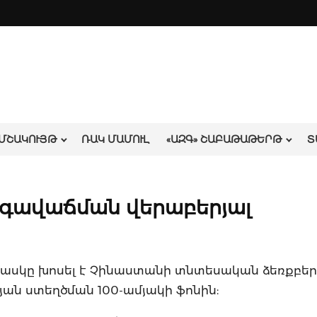
ՄՇԱԿՈՒՅԹ
ՌԱԿ ՄԱՄՈՒԼ
«ԱԶԳ» ՇԱԲԱԹԱԹԵՐԹ
Տ
րգավաճման վերաբերյալ
 Մասկը խոսել է Չինաստանի տնտեսական ձեռքբեր
յան ստեղծման 100-ամյակի ֆոնին: