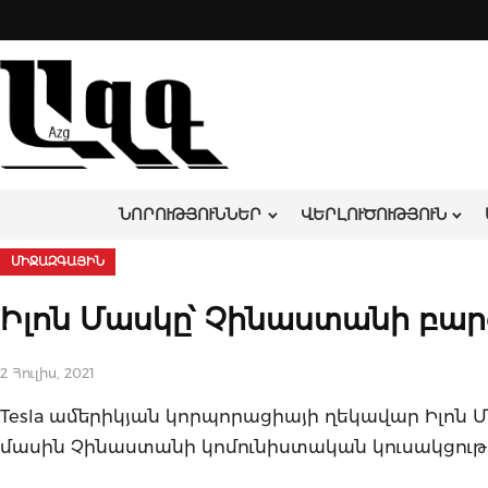
Skip
to
content
ՆՈՐՈՒԹՅՈՒՆՆԵՐ
ՎԵՐԼՈՒԾՈՒԹՅՈՒՆ
ՄԻՋԱԶԳԱՅԻՆ
Իլոն Մասկը՝ Չինաստանի բա
2 Հուլիս, 2021
Tesla ամերիկյան կորպորացիայի ղեկավար Իլոն
մասին Չինաստանի կոմունիստական ​​կուսակցութ