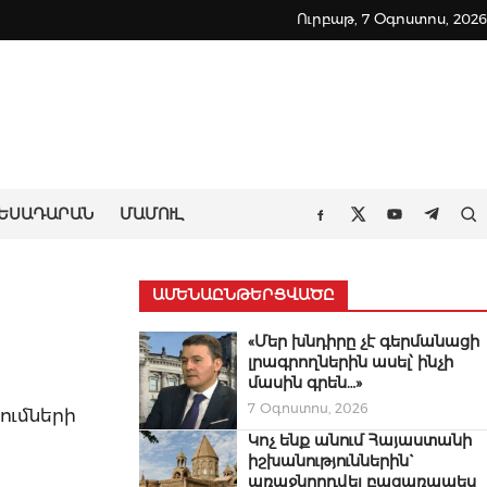
Ուրբաթ, 7 Օգոստոս, 2026
ԵՍԱԴԱՐԱՆ
ՄԱՄՈՒԼ
Որ
Facebook
Twitter
Youtube
Teleg
ԱՄԵՆԱԸՆԹԵՐՑՎԱԾԸ
«Մեր խնդիրը չէ գերմանացի
լրագրողներին ասել՝ ինչի
մասին գրեն…»
7 Օգոստոս, 2026
ումների
Կոչ ենք անում Հայաստանի
իշխանություններին`
առաջնորդվել բացառապես