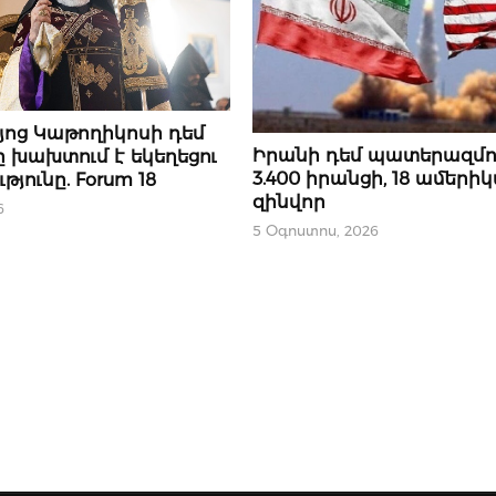
յոց Կաթողիկոսի դեմ
ՄԻՋԱԶԳԱՅԻՆ
Իրանի դեմ պատերազմու
 խախտում է եկեղեցու
3.400 իրանցի, 18 ամերի
յունը. Forum 18
զինվոր
6
5 Օգոստոս, 2026