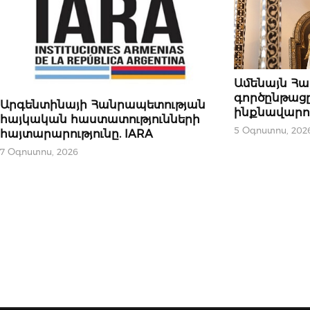
ՄԻՋԱԶԳԱՅԻՆ
Ամենայն Հա
գործընթացը
ԿԱՐԵՎՈՐԸ
Արգենտինայի Հանրապետության
ինքնավարութ
հայկական հաստատությունների
5 Օգոստոս, 202
հայտարարությունը. IARA
7 Օգոստոս, 2026