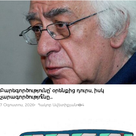
07 ՕԳՈՍՏՈՍԻ, 2026
Բարեգործությունը՝ օրենքից դուրս, իսկ
չարագործությո՞ւնը…
7 Օգոստոս, 2026
Հակոբ Ավետիքյան
4