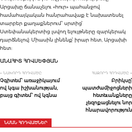
Արցախը ճանաչելու «հուր» պահանջով
համահայկական հանրահավաք է նախատեսել
տարբեր քաղաքներում՝ սրտից՝
Ստեփանակերտից լսվող ելույթները զարկերակ
դարձնելով: Միասին լինենք՝ իրար հետ, Արցախի
հետ:
ԱՆԱՀԻՏ
ՀՈՎՍԵՓՅԱՆ
← ՆԱԽՈՐԴ ՀՈԴՎԱԾԸ
ՀԱՋՈՐԴ ՀՈԴՎԱԾԸ →
Չգիտեմ՝ առաջիկայում
Բրիկսը՝
ով կգա իշխանության,
պատժամիջոցների
բայց գիտեմ՝ ով կգնա
հետեւանքները
չեզոքացնելու նոր
հնարավորություն
ՆՄԱՆ ՀՈԴՎԱԾՆԵՐ