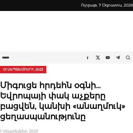
Skip
Ուրբաթ, 7 Օգոստոս, 2026
to
content
Ընտրացանկ
Որ
Facebook
Twitter
Youtube
Teleg
01 ՍԵՊՏԵՄԲԵՐԻ, 2023
Միգուցե հրդեհն օգնի…
Եվրոպայի փակ աչքերը
բացվեն, կանխի «անաղմուկ»
ցեղասպանությունը
1 Սեպտեմբեր, 2023