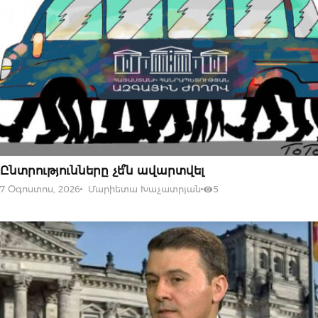
07 ՕԳՈՍՏՈՍԻ, 2026
Ընտրությունները չե՞ն ավարտվել
7 Օգոստոս, 2026
Մարիետա Խաչատրյան
5