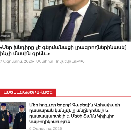
07 ՕԳՈՍՏՈՍԻ, 2026
«Մեր խնդիրը չէ գերմանացի լրագրողներինասել՝
ինչի մասին գրեն…»
7 Օգոստոս, 2026
Անահիտ Հովսեփյան
6
ԱՄԵՆԱԸՆԹԵՐՑՎԱԾԸ
Մեր հոգևոր եղբոր՝ Գարեգին Վեհափառի
դատարան կանչվելը անընդունելի և
դատապարտելի է. Մեծի Տանն Կիլիկիո
Կաթողիկոսություն
6 Օգոստոս, 2026