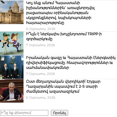
Կոչ ենք անում Հայաստանի
իշխանություններին` առաջնորդվել
բացառապես օրինականության
սկզբունքներով. եպիսկոպոսների
հայտարարությունը
6 Օգոստոս, 2026
Ի՞նչն է ներկայիս խոչընդոտում TRIPP-ի
գործարկումը
7 Օգոստոս, 2026
Իրանական գազը եւ Հայաստանի էներգետիկ
դիվերսիֆիկացումը. հնարավորություններ եւ
սահմանափակումներ
7 Օգոստոս, 2026
Ըստ մեղադրական վերդիկտի՝ Էդգար
Ղազարյանին սպասվում է 2-5 տարի
ժամկետով ազատազրկում
6 Օգոստոս, 2026
Որոնել
Որոնել