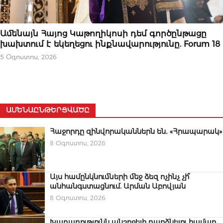
ՄԻՋԱԶԳԱՅԻՆ
Ամենայն Հայոց Կաթողիկոսի դեմ գործընթացը
խախտում է եկեղեցու ինքնավարությունը. Forum 18
5 Օգոստոս, 2026
ԱՄԵՆԱԸՆԹԵՐՑՎԱԾԸ
Հաջորդը զինվորականներն են․ «Հրապարակ»
8 Օգոստոս, 2026
Այս համընկնումների մեջ ձեզ ոչինչ չի՞
անհանգստացնում. Արման Աբովյան
8 Օգոստոս, 2026
Խաղաղությունն անշրջելի դարձնելու համար