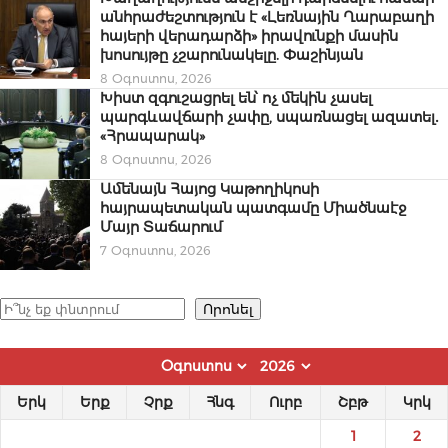
անհրաժեշտություն է «Լեռնային Ղարաբաղի
հայերի վերադարձի» իրավունքի մասին
խոսույթը չշարունակելը. Փաշինյան
8 Օգոստոս, 2026
Խիստ զգուշացրել են՝ ոչ մեկին չասել
պարգևավճարի չափը, սպառնացել ազատել․
«Հրապարակ»
8 Օգոստոս, 2026
Ամենայն Հայոց Կաթողիկոսի
հայրապետական պատգամը Միածնաէջ
Մայր Տաճարում
7 Օգոստոս, 2026
Որոնել
Որոնել
Երկ
Երք
Չրք
Հնգ
Ուրբ
Շբթ
Կրկ
1
2