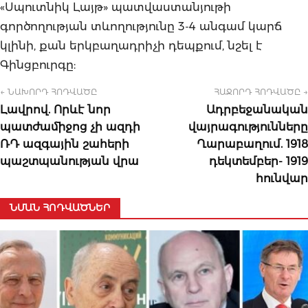
«Սպուտնիկ Լայթ» պատվաստանյութի
գործողության տևողությունը 3-4 անգամ կարճ
կլինի, քան երկբաղադրիչի դեպքում, նշել է
Գինցբուրգը:
← ՆԱԽՈՐԴ ՀՈԴՎԱԾԸ
ՀԱՋՈՐԴ ՀՈԴՎԱԾԸ →
Լավրով. Որևէ նոր
Ադրբեջանական
պատժամիջոց չի ազդի
վայրագությունները
ՌԴ ազգային շահերի
Ղարաբաղում. 1918
պաշտպանության վրա
դեկտեմբեր- 1919
հունվար
ՆՄԱՆ ՀՈԴՎԱԾՆԵՐ