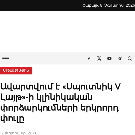
Skip
Շաբաթ, 8 Օգոստոս, 2026
to
content
Ընտրացանկ
Որ
Facebook
Twitter
Youtube
Teleg
ՄԻՋԱԶԳԱՅԻՆ
Ավարտվում է «Սպուտնիկ V
Լայթ»-ի կլինիկական
փորձարկումների երկրորդ
փուլը
12 Փետրվար, 2021