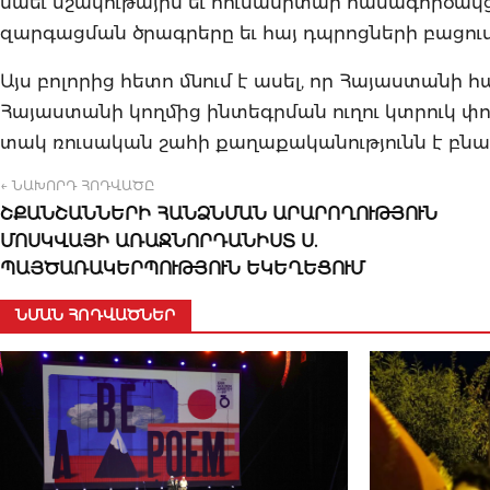
նաեւ մշակութային եւ հումանիտար համագործակց
զարգացման ծրագրերը եւ հայ դպրոցների բացու
Այս բոլորից հետո մնում է ասել, որ Հայաստանի 
Հայաստանի կողմից ինտեգրման ուղու կտրուկ փոփ
տակ ռուսական շահի քաղաքականությունն է բն
← ՆԱԽՈՐԴ ՀՈԴՎԱԾԸ
ՇՔԱՆՇԱՆՆԵՐԻ ՀԱՆՁՆՄԱՆ ԱՐԱՐՈՂՈՒԹՅՈՒՆ
ՄՈՍԿՎԱՅԻ ԱՌԱՋՆՈՐԴԱՆԻՍՏ Ս.
ՊԱՅԾԱՌԱԿԵՐՊՈՒԹՅՈՒՆ ԵԿԵՂԵՑՈՒՄ
ՆՄԱՆ ՀՈԴՎԱԾՆԵՐ