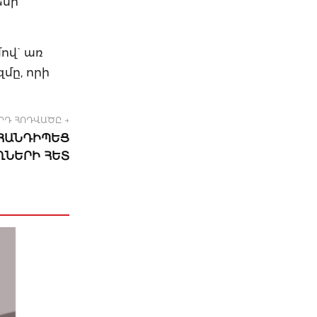
ենի
ով` առ
մը, որի
ՐԴ ՀՈԴՎԱԾԸ →
 ՀԱՆԴԻՊԵՑ
ՂՆԵՐԻ ՀԵՏ