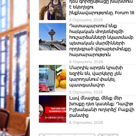
դեմ գործընթացը խախտում
է եկեղեցու
ինքնավարությունը. Forum 18
5 Օգոստոս, 2026
Դատապարտում ենք
հայկական մոդեռնիզմի
հուշարձանների նկատմամբ
պետական մարմինների
որդեգրած վերաբերմունքը.
հայտարարություն
6 Օգոստոս, 2026
Մարդիկ արդեն կրախի
եզրին են, վարկերը չեն
կարողանում փակել.
պատգամավոր
5 Օգոստոս, 2026
Լավ մնացեք, մենք մեր
խոսքը դեռ կասենք։ Դավիթ
Իշխանյանի ուղերձը՝ Բաքվի
բանտից
6 Օգոստոս, 2026