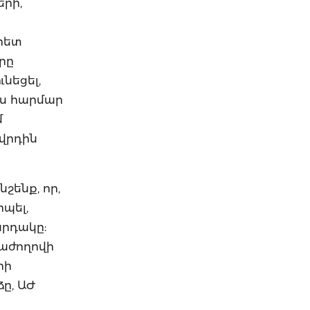
երի,
հետ
րը
նեցել,
ւս հարմար
մ
ովրդին
շենք, որ,
պել,
արդակը:
նաժողովի
րի
ը, ԱԺ