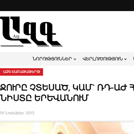
Skip
to
content
ՆՈՐՈՒԹՅՈՒՆՆԵՐ
ՎԵՐԼՈՒԾՈՒԹՅՈՒՆ
ԱԶԳ ՇԱԲԱԹԱԹԵՐԹ
ՋՈՒՐԸ ՉՏԵՍԱԾ, ԿԱՄ` ՌԴ-Ա
ՆԻՍՏԸ ԵՐԵՎԱՆՈՒՄ
19 Նոյեմբեր, 2013