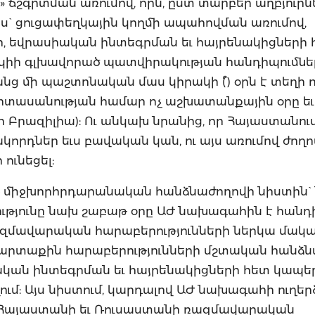
 ճշգրտման առումով, որն, ըստ տարբեր աղբյուրն
ս` ցուցափեղկային կողմի ապահովման առումով,
, եվրասիական ինտեգրման եւ հայրենակիցների 
կիի գլխավորած պատվիրակության հանդիպումնե
 մի պաշտոնական մաս կիրակի (՞) օրն է տեղի ու
 արտասանության համար ոչ աշխատանքային օրը ե
ր Բրազիլիա): Ու անկախ նրանից, որ Հայաստանու
որդներ եւս բավական կան, ու այս առումով ժող
 ունեցել:
Դ միջխորհրդարանական հանձնաժողովի նիստին` ն
ւթյունը նախ շաբաթ օրը ԱԺ նախագահին է հանդի
 ռազմավարական հարաբերությունների ներկա մակ
ի արտաքին հարաբերությունների մշտական հանձ
ական ինտեգրման եւ հայրենակիցների հետ կապե
մ: Այս նիստում, կարդալով ԱԺ նախագահի ուղերձ
ե Հայաստանի եւ Ռուսաստանի ռազմավարական