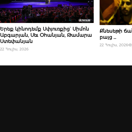
10 ՀՈՒԼԻՍԻ, 2026
Երեք կինոդեմք Սփյուռքից` Սիմոն
10 ՀՈՒԼԻՍԻ, 2026
Քնեսեթի ճա
Աբգարյան, Սեւ Օհանյան, Թամարա
բայց …
Ստեփանյան
22 Հուլիս, 2026
B
22 Հուլիս, 2026