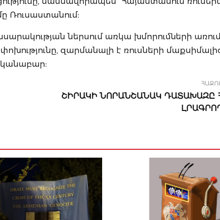
ությունը, մասնավորապես` Հայաստանում ռուսեր
մը Ռուսաստանում:
հասարակության ներսում առկա խմորումների առում
ոխությունը, զարմանալի է ռուսների մաքսիմալիզ
ականաբար:
ՀԱՋՈ
ՇԻՐԱԿԻ ՆՈՐԱՆՇԱՆԱԿ ԴԱՏԱԽԱԶԸ
ԼՐԱԳՐՈ