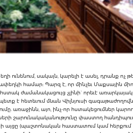
ի ունենում, սակայն, կարելի է ասել, դրանք ոչ թ
ափեղկի համար: Պարզ է, որ մինչեւ Մաքսային միո
ստակ ժամանակացույց չլինի` որեւէ առարկայակ
ռ պետք է հետեւում մնան Վիլնյուսի գագաթաժողովն
մը. առաջինն, այո, ինչ-որ հստակեցումներ կարող 
նների շարունակականությունը փաստող հանդիպու
ի այցը (պաշտոնական հաստատում կամ հերքում 