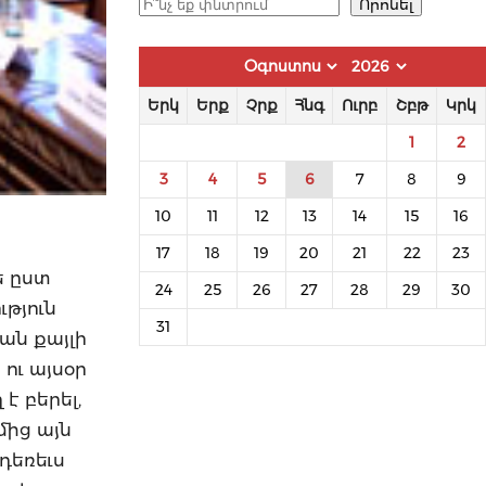
Որոնել
Որոնել
Երկ
Երք
Չրք
Հնգ
Ուրբ
Շբթ
Կրկ
1
2
3
4
5
6
7
8
9
10
11
12
13
14
15
16
17
18
19
20
21
22
23
ե ըստ
24
25
26
27
28
29
30
ւթյուն
31
ան քայլի
 ու այսօր
է բերել,
մից այն
դեռեւս