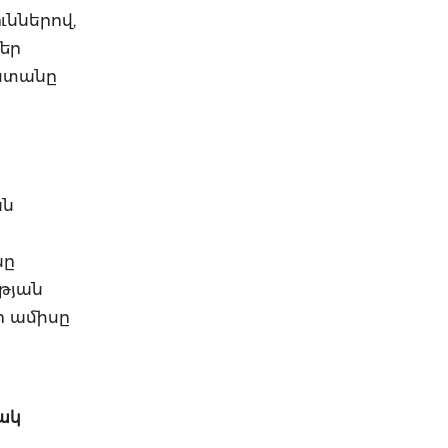
ւններով,
եր
աստանը
ան
նը
թյան
ր ամիսը
ակ