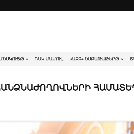
ՄՇԱԿՈՒՅԹ
ՌԱԿ ՄԱՄՈՒԼ
«ԱԶԳ» ՇԱԲԱԹԱԹԵՐԹ
Տ
Ժ ՀԱՆՁՆԱԺՈՂՈՎՆԵՐԻ ՀԱՄԱՏԵ