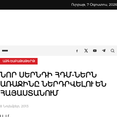
Skip
Ուրբաթ, 7 Օգոստոս, 2026
to
content
Ընտրացանկ
Որ
Facebook
Twitter
Youtube
Teleg
ԱԶԳ ՇԱԲԱԹԱԹԵՐԹ
ՆՈՐ ՍԵՐՆԴԻ ՀԴՄ-ՆԵՐՆ
ԱՌԱՋԻՆԸ ՆԵՐԴՐՎԵԼՈՒ ԵՆ
ՀԱՅԱՍՏԱՆՈՒՄ
8 Նոյեմբեր, 2013
Ա. Մ.