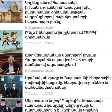
Կոչ ենք անում Հայաստանի
իշխանություններին` առաջնորդվել
բացառապես օրինականության
սկզբունքներով. եպիսկոպոսների
հայտարարությունը
6 Օգոստոս, 2026
Ի՞նչն է ներկայիս խոչընդոտում TRIPP-ի
գործարկումը
7 Օգոստոս, 2026
Ըստ մեղադրական վերդիկտի՝ Էդգար
Ղազարյանին սպասվում է 2-5 տարի
ժամկետով ազատազրկում
6 Օգոստոս, 2026
Իրանական գազը եւ Հայաստանի էներգետիկ
դիվերսիֆիկացումը. հնարավորություններ եւ
սահմանափակումներ
7 Օգոստոս, 2026
Մեր հոգևոր եղբոր՝ Գարեգին Վեհափառի
դատարան կանչվելը անընդունելի և
դատապարտելի է. Մեծի Տանն Կիլիկիո