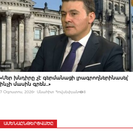
07 ՕԳՈՍՏՈՍԻ, 2026
«Մեր խնդիրը չէ գերմանացի լրագրողներինասել՝
ինչի մասին գրեն…»
7 Օգոստոս, 2026
Անահիտ Հովսեփյան
8
ԱՄԵՆԱԸՆԹԵՐՑՎԱԾԸ