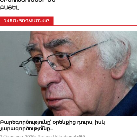
ՇԻՆՈՒԹՅՈՒՆՆԵՐ ԵՆ
ԲԱՑԵԼ
ՆՄԱՆ ՀՈԴՎԱԾՆԵՐ
07 ՕԳՈՍՏՈՍԻ, 2026
Բարեգործությունը՝ օրենքից դուրս, իսկ
չարագործությո՞ւնը…
7 Օգոստոս, 2026
Հակոբ Ավետիքյան
9