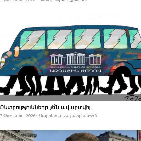
07 ՕԳՈՍՏՈՍԻ, 2026
Ընտրությունները չե՞ն ավարտվել
7 Օգոստոս, 2026
Մարիետա Խաչատրյան
8