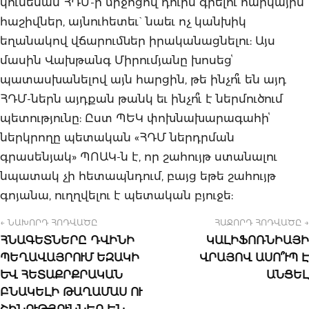
կունենան ՀԴՄ-ի միջոցով դուրս գրելու հարկային
հաշիվներ, այնուհետեւ` նաեւ ոչ կանխիկ
եղանակով վճարումներ իրականացնելու: Այս
մասին Վախթանգ Միրումյանը խոսեցՙ
պատասխանելով այն հարցին, թե ինչո՞ւ են այդ
ՀԴՄ-ներն այդքան թանկ եւ ինչո՞ւ է ներմուծում
պետությունը: Ըստ ՊԵԿ փոխնախարագահիՙ
ներկրողը պետական «ՀԴՄ ներդրման
գրասենյակ» ՊՈԱԿ-ն է, որ շահույթ ստանալու
նպատակ չի հետապնդում, բայց եթե շահույթ
գոյանա, ուղղվելու է պետական բյուջե:
← ՆԱԽՈՐԴ ՀՈԴՎԱԾԸ
ՀԱՋՈՐԴ ՀՈԴՎԱԾԸ →
ՀՆԱԳԵՏՆԵՐԸ ԴՎԻՆԻ
ԿԱԼԻՖՈՌՆԻԱՅԻ
ՊԵՂԱՎԱՅՐՈՒՄ ԵԶԱԿԻ
ՎՐԱՅՈՎ ԱՍՈ՞ՒՊ Է
ԵՎ ՀԵՏԱՔՐՔՐԱԿԱՆ
ԱՆՑԵԼ
ԲՆԱԿԵԼԻ ԹԱՂԱՄԱՍ ՈՒ