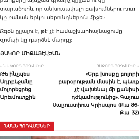
տարածուին, որ անխուսափելի բախումներու դուռ
կը բանան երկու սերունդներուն միջեւ:
Զգօն ըլլալու է, թէ չէ համաշխարհայնացումը
զոմպի կը դարձնէ մարդը:
ՅԱԿՈԲ
ՄԻՔԱՅԷԼԵԱՆ
← ՆԱԽՈՐԴ ՀՈԴՎԱԾԸ
ՀԱՋՈՐԴ ՀՈԴՎԱԾԸ →
Թե ինչպես
«Երբ խոսքը բոլորի
Ադրբեջանը
բարօրության մասին է, պետք
մոլորեցրեց
չէ վախենալ մի քանիսի
Արեւմուտքին
դժկամությունից». Գայուս
Սալյուստիուս Կրիսպոս (Ք.ա 86-
Ք.ա. 32)
ՆՄԱՆ ՀՈԴՎԱԾՆԵՐ