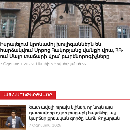
07 ՕԳՈՍՏՈՍԻ, 2026
Իսրայելում կրոնամոլ խուլիգաններն են
հարձակվում Սրբոց Հակոբյանց վանքի վրա, ՀՀ-
ում Մայր տաճարի վրա՝ բարենորոգիչները
7 Օգոստոս, 2026
Անահիտ Հովսեփյան
36
ԱՄԵՆԱԸՆԹԵՐՑՎԱԾԸ
Շատ ավելի ուրախ կլինեի, որ նույն այս
դատավորը ոչ թե բացարկ հայտներ, այլ
կարճեր քրեական գործը. Լևոն Քոչարյան
7 Օգոստոս, 2026