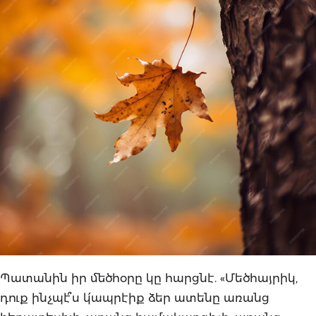
Պատանին իր մեծհօրը կը հարցնէ. «Մեծհայրիկ,
դուք ինչպէ՞ս կ՛ապրէիք ձեր ատենը առանց