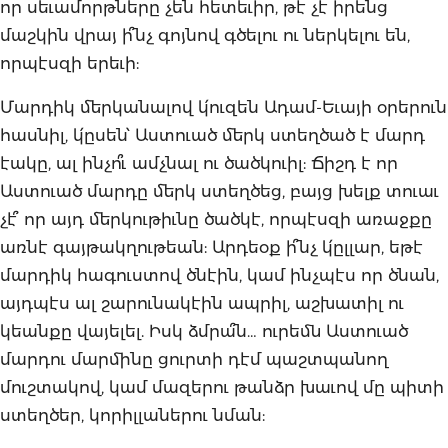
որ սեւամորթները չեն հետեւիր, թէ չէ իրենց
մաշկին վրայ ի՞նչ գոյնով գծելու ու ներկելու են,
որպէսզի երեւի:
Մարդիկ մերկանալով կ՛ուզեն Ադամ-Եւայի օրերուն
հասնիլ, կ՛ըսեն՝ Աստուած մերկ ստեղծած է մարդ
էակը, ալ ինչո՞ւ ամչնալ ու ծածկուիլ: Ճիշդ է որ
Աստուած մարդը մերկ ստեղծեց, բայց խելք տուաւ
չէ՞ որ այդ մերկութիւնը ծածկէ, որպէսզի առաջքը
առնէ գայթակղութեան: Արդեօք ի՞նչ կ՛ըլլար, եթէ
մարդիկ հագուստով ծնէին, կամ ինչպէս որ ծնան,
այդպէս ալ շարունակէին ապրիլ, աշխատիլ ու
կեանքը վայելել. Իսկ ձմրա՞ն… ուրեմն Աստուած
մարդու մարմինը ցուրտի դէմ պաշտպանող
մուշտակով, կամ մազերու թանձր խաւով մը պիտի
ստեղծեր, կորիլլաներու նման: