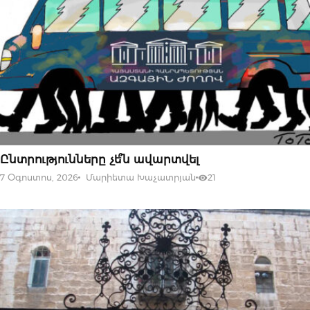
07 ՕԳՈՍՏՈՍԻ, 2026
Ընտրությունները չե՞ն ավարտվել
7 Օգոստոս, 2026
Մարիետա Խաչատրյան
21