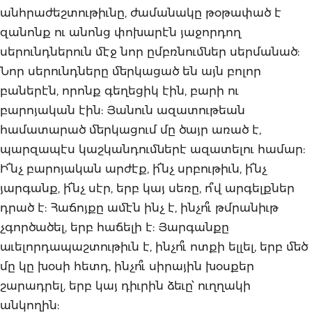
անհրաժեշտութիւնը, ժամանակը թօթափած է
զանոնք ու անոնց փոխարէն յաջորդող
սերունդներուն մէջ նոր ըմբռնումներ սերմանած:
Նոր սերունդները մերկացած են այն բոլոր
բաներէն, որոնք գեղեցիկ էին, բարի ու
բարոյական էին: Յանուն ազատութեան
համատարած մերկացում մը ծայր առած է,
պարզապէս կաշկանդումներէ ազատելու համար:
Ի՜նչ բարոյական արժէք, ի՜նչ սրբութիւն, ի՜նչ
յարգանք, ի՜նչ սէր, երբ կայ սեռը, ո՞վ արգելքներ
դրած է: Հաճոյքը ամէն ինչ է, ինչո՞ւ թմրանիւթ
չգործածել, երբ հաճելի է: Յարգանքը
աւելորդապաշտութիւն է, ինչո՞ւ ոտքի ելլել, երբ մեծ
մը կը խօսի հետդ, ինչո՞ւ սիրային խօսքեր
շարադրել, երբ կայ դիւրին ձեւը՝ ուղղակի
անկողին: