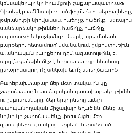
կենսակերպը կը հրամցուի շաքարապատուած:
Դիտեցէք ամենասիրուած ֆիլմերն ու սերիալները,
թմրանիւթի նիրվանան, հաճո՛յք, հաճո՛յք, սեռային
սանձարձակութիւններ, հաճո՛յք, հաճո՛յք,
ազատութիւն կաշկանդումներէ, արեւմտեան
բարքերու հետամուտ՝ նմանակում, ըմբոստութիւն
աւանդական բարքերու դէմ, ազատութի՜ւն, եւ
արդէն ցանցին մէջ է երիտասարդը, հետեւող,
ընդօրինակող, ո՛չ անկախ եւ ո՛չ ստեղծագործ:
Բարեբախտաբար մեր մօտ տակաւին կը
շարունակուին աւանդական դաստիարակութիւնն
ու ըմբռնումները, մեր երկիրները աւելի
պահպանողական միջավայր եղած են, մենք ալ
նոյնը կը շարունակենք փոխանցել մեր
զաւակներուն, սակայն երբեմն ներածուած
բարքերը այնքան գրաւիչ կ՛ըլլան ու կը