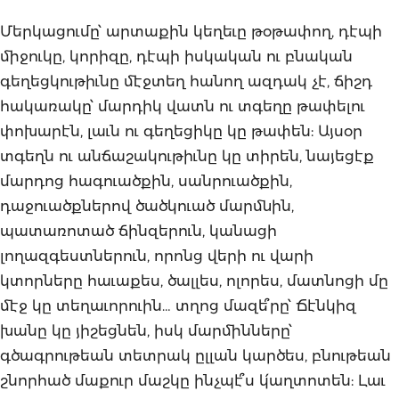
Մերկացումը՝ արտաքին կեղեւը թօթափող, դէպի
միջուկը, կորիզը, դէպի իսկական ու բնական
գեղեցկութիւնը մէջտեղ հանող ազդակ չէ, ճիշդ
հակառակը՝ մարդիկ վատն ու տգեղը թափելու
փոխարէն, լաւն ու գեղեցիկը կը թափեն: Այսօր
տգեղն ու անճաշակութիւնը կը տիրեն, նայեցէք
մարդոց հագուածքին, սանրուածքին,
դաջուածքներով ծածկուած մարմնին,
պատառոտած ճինզերուն, կանացի
լողազգեստներուն, որոնց վերի ու վարի
կտորները հաւաքես, ծալլես, ոլորես, մատնոցի մը
մէջ կը տեղաւորուին… տղոց մազե՞րը՝ Ճէնկիզ
խանը կը յիշեցնեն, իսկ մարմինները՝
գծագրութեան տետրակ ըլլան կարծես, բնութեան
շնորհած մաքուր մաշկը ինչպէ՞ս կ՛աղտոտեն: Լաւ