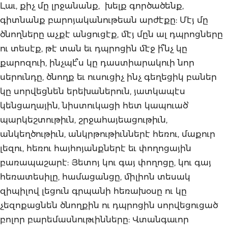
Լաւ, քիչ մը լրջանանք, խելք գործածենք,
գիտնանք բարոյականութեան արժէքը: Մէյ մը
ծնողները աչքէ անցուցէք, մէյ մըն ալ դպրոցները
ու տեսէք, թէ տան եւ դպրոցին մէջ ի՞նչ կը
քարոզուի, ինչպէ՞ս կը դաստիարակուի նոր
սերունդը, ծնողք եւ ուսուցիչ ինչ գեղեցիկ բաներ
կը սորվեցնեն երեխաներուն, յատկապէս
կենցաղային, նիստուկացի հետ կապուած՝
պարկեշտութիւն, շրջահայեացութիւն,
անկեղծութիւն, անկրթութիւններէ հեռու, մաքուր
լեզու, հեռու հայհոյանքներէ եւ փողոցային
բառապաշարէ: Յետոյ կու գայ փողոցը, կու գայ
հեռատեսիլը, համացանցը, միլիոն տեսակ
զիպիլով լեցուն գրպանի հեռախօսը ու կը
չեզոքացնեն ծնողքին ու դպրոցին սորվեցուցած
բոլոր բարեմասնութւինները: Վտանգաւոր