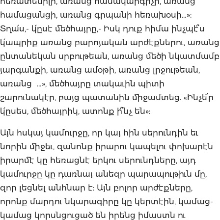
հեռատեսիլի, առանց համակարգիչի, առանց
համացանցի, առանց գրպանի հեռախօսի…»:
Տղա՛ս,- կ՛ըսէ մեծհայրը,- Իսկ դուք հիմա ինչպէ՞ս
կ՛ապրիք առանց բարոյական արժէքներու, առանց
ընտանեկան սրբութեան, առանց մեծի նկատմամբ
յարգանքի, առանց ամօթի, առանց լրջութեան,
առանց …», մեծհայրը տակաւին պիտի
շարունակէր, բայց պատանին միջամտեց. «Ինչե՜ր
կ՛ըսես, մեծհայրիկ, ատոնք ի՞նչ են»:
Այն հսկայ կամուրջը, որ կայ հին սերունդին եւ
նորին միջեւ, զանոնք իրարու կապելու փոխարէն
իրարմէ կը հեռացնէ երկու սերունդները, այդ
կամուրջը կը դառնայ անեզր պարապութիւն մը,
զոր լեցնել անհնար է: Այն բոլոր արժէքները,
որոնք մարդու նկարագիրը կը կերտէին, կամաց-
կամաց կորսնցուցած են իրենց իմաստն ու