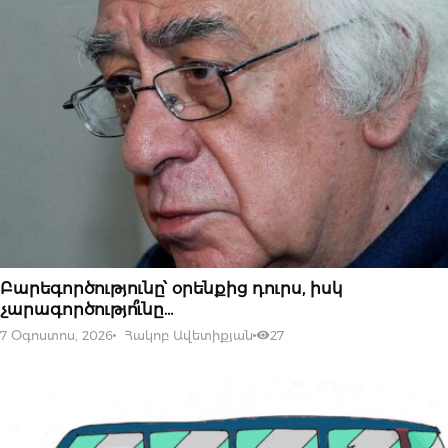
07 ՕԳՈՍՏՈՍԻ, 2026
Բարեգործությունը՝ օրենքից դուրս, իսկ
չարագործությո՞ւնը…
7 Օգոստոս, 2026
Հակոբ Ավետիքյան
27