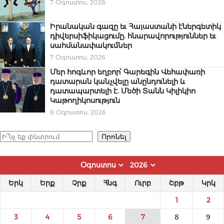
7 Օգոստոս, 2026
Իրանական գազը եւ Հայաստանի էներգետիկ
դիվերսիֆիկացումը. հնարավորություններ եւ
սահմանափակումներ
7 Օգոստոս, 2026
Մեր հոգևոր եղբոր՝ Գարեգին Վեհափառի
դատարան կանչվելը անընդունելի և
դատապարտելի է. Մեծի Տանն Կիլիկիո
Կաթողիկոսություն
6 Օգոստոս, 2026
Որոնել
Որոնել
Երկ
Երք
Չրք
Հնգ
Ուրբ
Շբթ
Կրկ
1
2
3
4
5
6
7
8
9