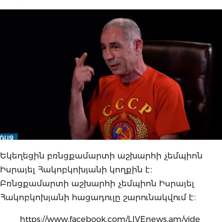
Եկեղեցին բռնցքամարտի աշխարհի չեմպիոն
Իսրայել Հակոբկոխյանի կողքին է։
Բռնցքամարտի աշխարհի չեմպիոն Իսրայել
Հակոբկոխյանի հացադուլը շարունակվում է։
https://www.facebook.com/LIVEnews.am/vide