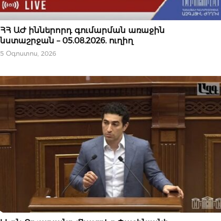
ՆՈՐՈՒԹՅՈՒՆՆԵՐ
ՀՀ ԱԺ իններորդ գումարման առաջին
նստաշրջան – 05.08.2026. ուղիղ
5 Օգոստոս, 2026
ՏԵՍԱԴԱՐԱՆ