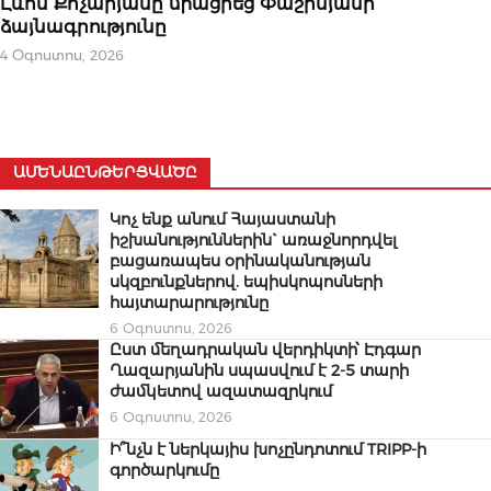
Լևոն Քոչարյանը միացրեց Փաշինյանի
ձայնագրությունը
4 Օգոստոս, 2026
ԱՄԵՆԱԸՆԹԵՐՑՎԱԾԸ
Կոչ ենք անում Հայաստանի
իշխանություններին` առաջնորդվել
բացառապես օրինականության
սկզբունքներով. եպիսկոպոսների
հայտարարությունը
6 Օգոստոս, 2026
Ըստ մեղադրական վերդիկտի՝ Էդգար
Ղազարյանին սպասվում է 2-5 տարի
ժամկետով ազատազրկում
6 Օգոստոս, 2026
Ի՞նչն է ներկայիս խոչընդոտում TRIPP-ի
գործարկումը