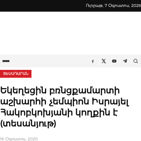
Skip
Ուրբաթ, 7 Օգոստոս, 2026
to
content
Ընտրացանկ
Որ
Facebook
Twitter
Youtube
Teleg
ՏԵՍԱԴԱՐԱՆ
Եկեղեցին բռնցքամարտի
աշխարհի չեմպիոն Իսրայել
Հակոբկոխյանի կողքին է
(տեսանյութ)
16 Օգոստոս, 2020