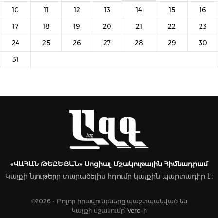
10
11
12
13
14
15
16
17
18
19
20
21
22
23
24
25
26
27
28
29
30
31
«ՎԱՀԱՆ ԹԵՔԵՅԱՆ» Սոցիալ-Մշակութային Հիմնադրամ
Կայքի նյութերը տարածելիս հղումը կայքին պարտադիր է։
©2026 - Բոլոր իրավունքները պաշտպանված են
Կայքի մշակումը՝
Vero
-ի