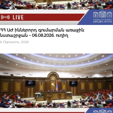
ՆՈՐՈՒԹՅՈՒՆՆԵՐ
ՀՀ ԱԺ իններորդ գումարման առաջին
նստաշրջան – 06.08.2026. ուղիղ
6 Օգոստոս, 2026