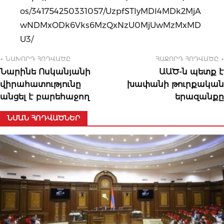
os/341754250331057/UzpfSTIyMDI4MDk2MjA
wNDMxODk6Vks6MzQxNzU0MjUwMzMxMD
U3/
← ՆԱԽՈՐԴ ՀՈԴՎԱԾԸ
ՀԱՋՈՐԴ ՀՈԴՎԱԾԸ →
Նարինե Ոսկանյանի
ԱԱԾ-ն պետք է
վիրահատությունը
խափանի թուրքական
անցել է բարեհաջող
երազանքը
ՆՄԱՆ ՀՈԴՎԱԾՆԵՐ