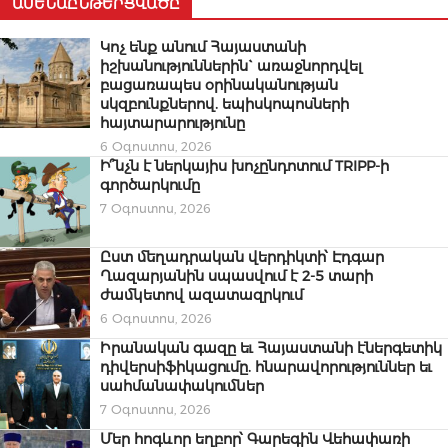
ԱՄԵՆԱԸՆԹԵՐՑՎԱԾԸ
Կոչ ենք անում Հայաստանի
իշխանություններին` առաջնորդվել
բացառապես օրինականության
սկզբունքներով. եպիսկոպոսների
հայտարարությունը
6 Օգոստոս, 2026
Ի՞նչն է ներկայիս խոչընդոտում TRIPP-ի
գործարկումը
7 Օգոստոս, 2026
Ըստ մեղադրական վերդիկտի՝ Էդգար
Ղազարյանին սպասվում է 2-5 տարի
ժամկետով ազատազրկում
6 Օգոստոս, 2026
Իրանական գազը եւ Հայաստանի էներգետիկ
դիվերսիֆիկացումը. հնարավորություններ եւ
սահմանափակումներ
7 Օգոստոս, 2026
Մեր հոգևոր եղբոր՝ Գարեգին Վեհափառի