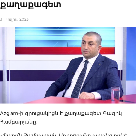
քաղաքագետ
31 Հուլիս, 2023
Azg.am-ի զրուցակիցն է քաղաքագետ Գագիկ
Համբարյանը։
-Պարո՛ն Համբարյան, Ադրբեջանը առանց որևէ