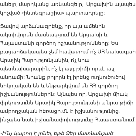
անելը, մարդկանց առևանգելը, Արցախին այսպես
կոչված «ինտեգրացիա» պարտադրելը։
Ցավով արձանագրենք, որ այս ամենին
ակտիվորեն մասնակցում են Արցախի և
Հայաստանի գործող իշխանությունները։ Ես
բացարձակապես չեմ հավատում ո՛չ ԱՀ նախագահ
Արայիկ Հարությունյանին, ո՛չ նրա
պետնախարարին, ո՛չ էլ այդ թիմի որևէ այլ
անդամի։ Նրանք բոլորն էլ իրենց ուղնուծուծով
նիկոլական են և ենթարկվում են ՀՀ գործող
իշխանություններին։ Այնպես որ, Արցախի միակ
փրկությունն Արայիկ Հարությունյանի և նրա թիմի
ամբողջական հեռացումն է իշխանությունից,
ինչպես նաև իշխանափոխությունը Հայաստանում։
-Ի՞նչ կարող է լինել, եթե Ձեր մատնանշած