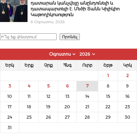
դատարան կանչվելը անընդունելի և
դատապարտելի է. Մեծի Տանն Կիլիկիո
Կաթողիկոսություն
6 Օգոստոս, 2026
Որոնել
Որոնել
Երկ
Երք
Չրք
Հնգ
Ուրբ
Շբթ
Կրկ
1
2
3
4
5
6
7
8
9
10
11
12
13
14
15
16
17
18
19
20
21
22
23
24
25
26
27
28
29
30
31