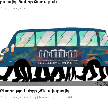
բախվել. Հակոբ Բադալյան
7 Օգոստոս, 2026
07 ՕԳՈՍՏՈՍԻ, 2026
Ընտրությունները չե՞ն ավարտվել
7 Օգոստոս, 2026
Մարիետա Խաչատրյան
8