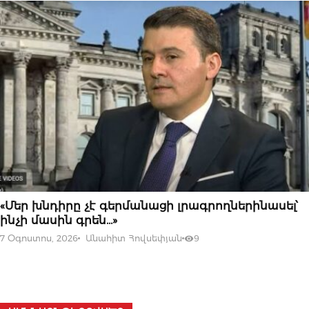
07 ՕԳՈՍՏՈՍԻ, 2026
«Մեր խնդիրը չէ գերմանացի լրագրողներինասել՝
ինչի մասին գրեն…»
7 Օգոստոս, 2026
Անահիտ Հովսեփյան
9