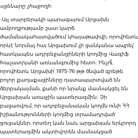
սցենարը չհաջողի։
-Այլ տարբերակի պարագայում Արցախն
ամբողջությամբ շատ կարճ
ժամանակահատվածում կհայաթափվի, որովհետև
որևէ նորմալ հայ Արցախում չի ցանկանա ապրել՝
հատկապես ադրբեջանցիների կողմից Վագիֆ
Խաչատրյանի առևանգումից հետո։ Ինչո՞ւ.
որովհետև Արցախի՝ 1975-76 թթ ծնված գրեթե
բոլոր քաղաքացիները դատապարտված են
ձերբակալման, քանի որ նրանք մասնակցել են
Արցախյան առաջին պատերազմին։ Չի
բացառվում, որ ադրբեջանական կողմն ունի ՀՀ
իշխանությունների կողմից տրամադրված
ցուցակներ, որտեղ կան նաև արցախյան երկրորդ
պատերազմին ակտիվորեն մասնակցած