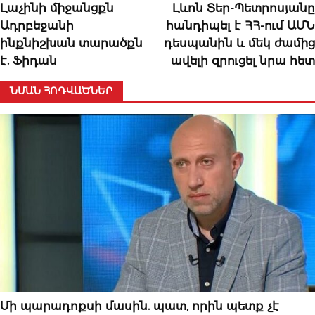
Լաչինի միջանցքն
Լևոն Տեր-Պետրոսյանը
Ադրբեջանի
հանդիպել է ՀՀ-ում ԱՄՆ
ինքնիշխան տարածքն
դեսպանին և մեկ ժամից
է. Ֆիդան
ավելի զրուցել նրա հետ
ՆՄԱՆ ՀՈԴՎԱԾՆԵՐ
ՆՈՐՈՒԹՅՈՒՆՆԵՐ
Մի պարադոքսի մասին. պատ, որին պետք չէ