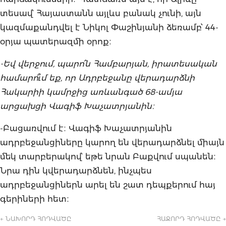
տեսավ՝ Հայաստանն այլևս բանակ չունի, այն
կազմաքանդվել է Նիկոլ Փաշինյանի ձեռամբ՝ 44-
օրյա պատերազմի օրոք։
-Եվ վերջում, պարո՛ն Համբարյան, իրատեսական
համարո՞ւմ եք, որ Ադրբեջանը վերադարձնի
Հակարիի կամրջից առևանգած 68-ամյա
արցախցի Վագիֆ Խաչատրյանին։
-Բացառվում է։ Վագիֆ Խաչատրյանին
ադրբեջանցիները կարող են վերադարձնել միայն
մեկ տարբերակով՝ եթե նրան Բաքվում սպանեն։
Նրա դին կվերադարձնեն, ինչպես
ադրբեջանցիներն արել են շատ դեպքերում հայ
գերիների հետ։
← ՆԱԽՈՐԴ ՀՈԴՎԱԾԸ
ՀԱՋՈՐԴ ՀՈԴՎԱԾԸ →