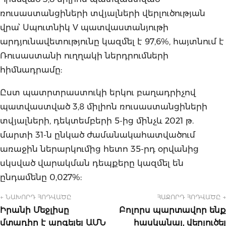
ռուսաստանցիների տվյալների վերլուծության
վրա՝ Սպուտնիկ V պատվաստանյութի
արդյունավետությունը կազմել է 97,6%, հայտնում է
Ռուսաստանի ուղղակի ներդրումների
հիմնադրամը:
Ըստ պատրտրաստուկի երկու բաղադրիչով
պատվաստված 3,8 միլիոն ռուսաստանցիների
տվյալների, դեկտեմբերի 5-ից մինչև 2021 թ.
մարտի 31-ն ընկած ժամանակահատվածում
առաջին ներարկումից հետո 35-րդ օրվանից
սկսված վարակման դեպքերը կազմել են
ընդամենը 0,027%:
← ՆԱԽՈՐԴ ՀՈԴՎԱԾԸ
ՀԱՋՈՐԴ ՀՈԴՎԱԾԸ →
Իրանի Մեջլիսը
Բոլորս պարտավոր ենք
մտադիր է արգելել ԱՄՆ
հասկանալ, վերլուծել