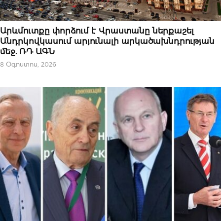
ՄԻՋԱԶԳԱՅԻՆ
Արևմուտքը փորձում է Վրաստանը ներքաշել
Անդրկովկասում արյունալի արկածախնդրության
մեջ. ՌԴ ԱԳՆ
8 Օգոստոս, 2026