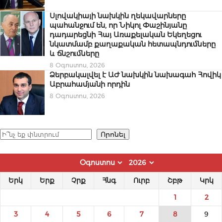
Սլովակիայի նախկին ղեկավարները
պահանջում են, որ Նիկոլ Փաշինյանը
դադարեցնի Հայ Առաքելական Եկեղեցու
նկատմամբ քաղաքական հետապնդումները
և ճնշումները
8 Օգոստոս, 2026
Ձերբակալվել է ԱԺ նախկին նախագահ Հովիկ
Աբրահամյանի որդին
8 Օգոստոս, 2026
Որոնել
Որոնել
Երկ
Երք
Չրք
Հնգ
Ուրբ
Շբթ
Կրկ
1
2
3
4
5
6
7
8
9