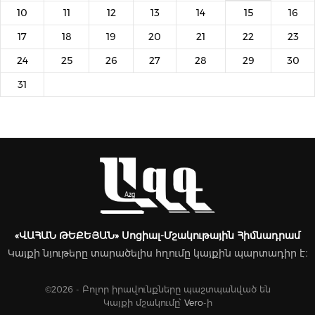
10
11
12
13
14
15
16
17
18
19
20
21
22
23
24
25
26
27
28
29
30
31
«ՎԱՀԱՆ ԹԵՔԵՅԱՆ» Սոցիալ-Մշակութային Հիմնադրամ
Կայքի նյութերը տարածելիս հղումը կայքին պարտադիր է։
©2026 - Բոլոր իրավունքները պաշտպանված են
Կայքի մշակումը՝
Vero
-ի