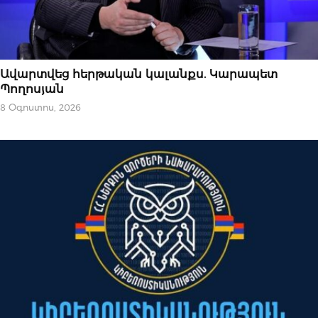
ՆՈՐՈՒԹՅՈՒՆՆԵՐ
Ավարտվեց հերթական կալանքս. Կարապետ
Պողոսյան
8 Օգոստոս, 2026