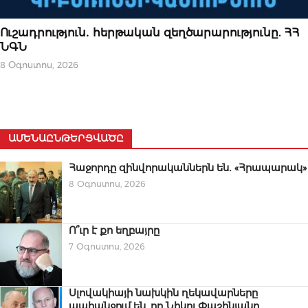
ՆՈՐՈՒԹՅՈՒՆՆԵՐ
Ուշադրություն․ հերթական զեղծարարությունը. ՀՀ
ՆԳՆ
8 Օգոստոս, 2026
ԱՄԵՆԱԸՆԹԵՐՑՎԱԾԸ
Հաջորդը զինվորականներն են․ «Հրապարակ»
8 Օգոստոս, 2026
Ո՞ւր է քո եղբայրը
7 Օգոստոս, 2026
Սլովակիայի նախկին ղեկավարները
պահանջում են, որ Նիկոլ Փաշինյանը