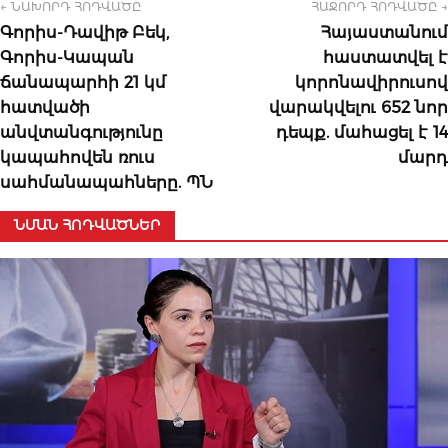
← ՆԱԽՈՐԴ ՀՈԴՎԱԾԸ
ՀԱՋՈՐԴ ՀՈԴՎԱԾԸ →
Գորիս-Դավիթ Բեկ,
Հայաստանում
Գորիս-Կապան
հաստատվել է
ճանապարհի 21 կմ
կորոնավիրուսով
հատվածի
վարակվելու 652 նոր
անվտանգությունը
դեպք. մահացել է 14
կապահովեն ռուս
մարդ
սահմանապահները. ՊՆ
ՆՄԱՆ ՀՈԴՎԱԾՆԵՐ