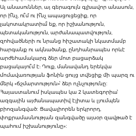
Այ անասուններ, այ գերագույն գլխավոր անասուն,
որ ի՞նչ, ու՞մ ու ի՞նչ ապացուցեցիք, որ
լակոտակրատիա՞ եք, որ իշխանություն,
պետականություն, արժանապատվություն,
զոհվածների ու նրանց հիշատակի նկատմամբ
հարգանք ու ակնածանք, ընդհանրապես որևէ
արժեհամակարգ ձեր մոտ բացարձակ
բացակայու՞մ է: Դուք, մանավանդ երեկվա
մոմավառության ֆոնին ցույց տվեցիք մի պարզ ու
մերկ «ճշմարտություն»՝ ձեր ոչնչությունը։
Հայաստանում իսկապես կա 2 կատեգորիա՝
ազգային այժանապատիվ էլիտա և լյումպեն
բիոզանգված։ Ցավալիորեն երկրորդ,
փոքրամասնության զանգվածը այսօր զավթած է
պահում իշխանությունը»։