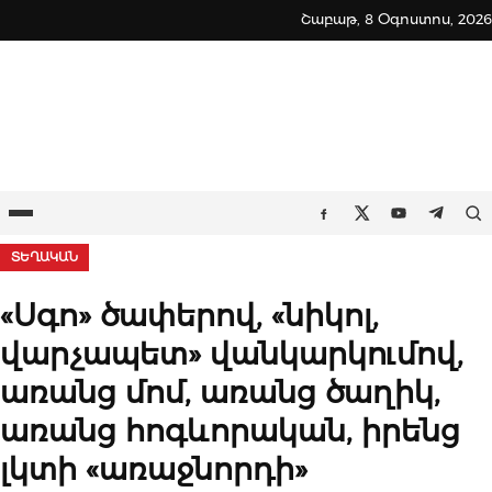
Skip
Շաբաթ, 8 Օգոստոս, 2026
to
content
Ընտրացանկ
Որ
Facebook
Twitter
Youtube
Teleg
ՏԵՂԱԿԱՆ
«Սգո» ծափերով, «նիկոլ,
վարչապետ» վանկարկումով,
առանց մոմ, առանց ծաղիկ,
առանց հոգևորական, իրենց
լկտի «առաջնորդի»