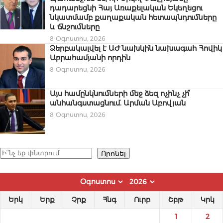
դադարեցնի Հայ Առաքելական Եկեղեցու
նկատմամբ քաղաքական հետապնդումները
և ճնշումները
8 Օգոստոս, 2026
Ձերբակալվել է ԱԺ նախկին նախագահ Հովիկ
Աբրահամյանի որդին
8 Օգոստոս, 2026
Այս համընկնումների մեջ ձեզ ոչինչ չի՞
անհանգստացնում. Արման Աբովյան
8 Օգոստոս, 2026
Որոնել
Որոնել
Երկ
Երք
Չրք
Հնգ
Ուրբ
Շբթ
Կրկ
1
2