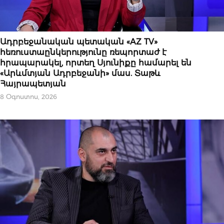
ՆՈՐՈՒԹՅՈՒՆՆԵՐ
Ադրբեջանական պետական «AZ TV»
հեռուստաընկերությունը ռեպորտաժ է
հրապարակել, որտեղ Սյունիքը համարել են
«Արևմտյան Ադրբեջանի» մաս. Տաթև
Հայրապետյան
8 Օգոստոս, 2026