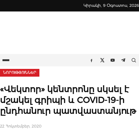
Skip
Կիրակի, 9 Օգոստոս, 2026
to
content
Ընտրացանկ
Որ
Facebook
Twitter
Youtube
Teleg
ՆՈՐՈՒԹՅՈՒՆՆԵՐ
«Վեկտոր» կենտրոնը սկսել է
մշակել գրիպի և COVID-19-ի
ընդհանուր պատվաստանյութ
22 Հոկտեմբեր, 2020