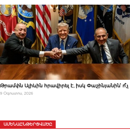
ԿԱՐԵՎՈՐԸ
Թրամփն Ալիևին հրավիրել է, իսկ Փաշինյանին՝ ո՞չ
9 Օգոստոս, 2026
ԱՄԵՆԱԸՆԹԵՐՑՎԱԾԸ