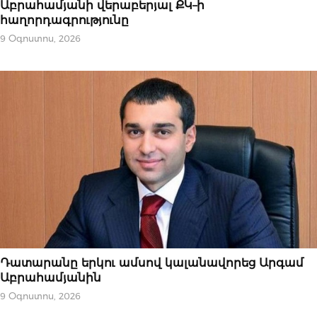
Աբրահամյանի վերաբերյալ ՔԿ–ի
հաղորդագրությունը
9 Օգոստոս, 2026
ՆՈՐՈՒԹՅՈՒՆՆԵՐ
Դատարանը երկու ամսով կալանավորեց Արգամ
Աբրահամյանին
9 Օգոստոս, 2026