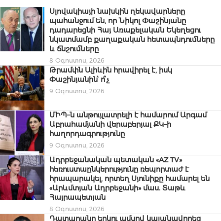
Սլովակիայի նախկին ղեկավարները
պահանջում են, որ Նիկոլ Փաշինյանը
դադարեցնի Հայ Առաքելական Եկեղեցու
նկատմամբ քաղաքական հետապնդումները
և ճնշումները
8 Օգոստոս, 2026
Թրամփն Ալիևին հրավիրել է, իսկ
Փաշինյանին՝ ո՞չ
9 Օգոստոս, 2026
ՄԻՊ–ն անթույլատրելի է համարում Արգամ
Աբրահամյանի վերաբերյալ ՔԿ–ի
հաղորդագրությունը
9 Օգոստոս, 2026
Ադրբեջանական պետական «AZ TV»
հեռուստաընկերությունը ռեպորտաժ է
հրապարակել, որտեղ Սյունիքը համարել են
«Արևմտյան Ադրբեջանի» մաս. Տաթև
Հայրապետյան
8 Օգոստոս, 2026
Դատարանը երկու ամսով կալանավորեց