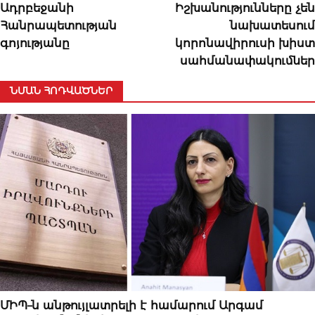
Ադրբեջանի
Իշխանությունները չեն
Հանրապետության
նախատեսում
գոյությանը
կորոնավիրուսի խիստ
սահմանափակումներ
ՆՄԱՆ ՀՈԴՎԱԾՆԵՐ
ՆՈՐՈՒԹՅՈՒՆՆԵՐ
ՄԻՊ–ն անթույլատրելի է համարում Արգամ