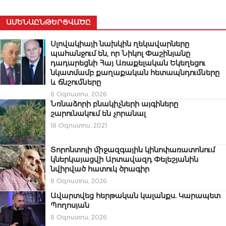
ԱՄԵՆԱԸՆԹԵՐՑՎԱԾԸ
Սլովակիայի նախկին ղեկավարները
պահանջում են, որ Նիկոլ Փաշինյանը
դադարեցնի Հայ Առաքելական Եկեղեցու
նկատմամբ քաղաքական հետապնդումները
և ճնշումները
8 Օգոստոս, 2026
Նռնաձորի բնակիչների այգիները
շարունակում են չորանալ
18 Օգոստոս, 2021
Տորոնտոյի միջազգային կինոփառատոնում
կներկայացվի Արտավազդ Փելեշյանին
նվիրված հատուկ ծրագիր
8 Օգոստոս, 2026
Ավարտվեց հերթական կալանքս. Կարապետ
Պողոսյան
8 Օգոստոս, 2026