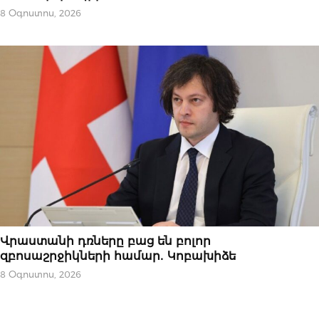
8 Օգոստոս, 2026
ՆՈՐՈՒԹՅՈՒՆՆԵՐ
Վրաստանի դռները բաց են բոլոր
զբոսաշրջիկների համար․ Կոբախիձե
8 Օգոստոս, 2026