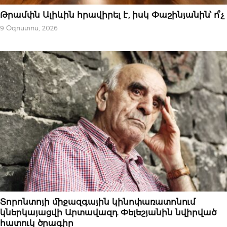
ԿԱՐԵՎՈՐԸ
Թրամփն Ալիևին հրավիրել է, իսկ Փաշինյանին՝ ո՞չ
9 Օգոստոս, 2026
ԱԶԳԱՅԻՆ
Տորոնտոյի միջազգային կինոփառատոնում
կներկայացվի Արտավազդ Փելեշյանին նվիրված
հատուկ ծրագիր