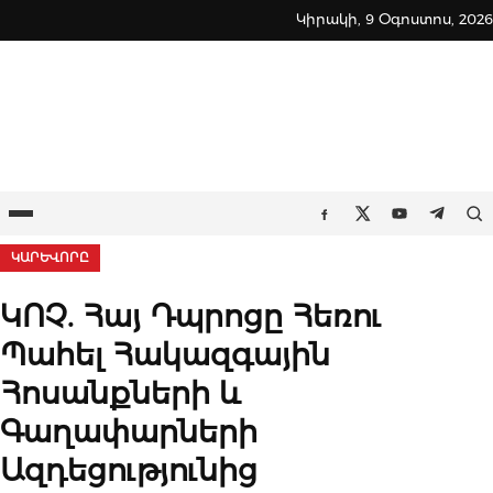
Skip
Կիրակի, 9 Օգոստոս, 2026
to
content
Ընտրացանկ
Որ
Facebook
Twitter
Youtube
Teleg
ԿԱՐԵՎՈՐԸ
ԿՈՉ. Հայ Դպրոցը Հեռու
Պահել Հակազգային
Հոսանքների և
Գաղափարների
Ազդեցությունից