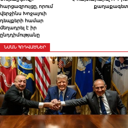
հարցազրույցը, որում
քաղաքագետ
վերջինս Խոջալուի
դեպքերի համար
մեղադրել է իր
ընդդիմությանը
ՆՄԱՆ ՀՈԴՎԱԾՆԵՐ