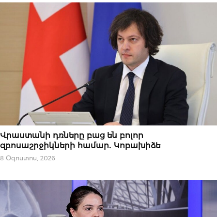
ՆՈՐՈՒԹՅՈՒՆՆԵՐ
Վրաստանի դռները բաց են բոլոր
զբոսաշրջիկների համար․ Կոբախիձե
8 Օգոստոս, 2026