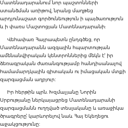
Մատենադարանում նոր պաշտոնների
ստանձման առիթով, նրանց մաղթեց
արդյունաշատ գործունեություն ի պայծառություն
և ի փառս Մաշտոցյան Մատենադարանի:
Վեհափառ Հայրապետն ընդգծեց, որ
Մատենադարանն ազգային հպարտության
ամենանվիրական կենտրոններից մեկն է՝ իր
ձեռագրական ժառանգությամբ հանդիսանալով
համամարդկային գիտական ու իմացական մտքի
զարգացման աղբյուր։
Իր հերթին պրն. Խզմալյանը Նորին
Սրբությանը ներկայացրեց Մատենադարանի
զարգացմանն ուղղված տեսլականը և առաջիկա
ծրագրերը՝ կարևորելով նաև Հայ Եկեղեցու
աջակցությունը։