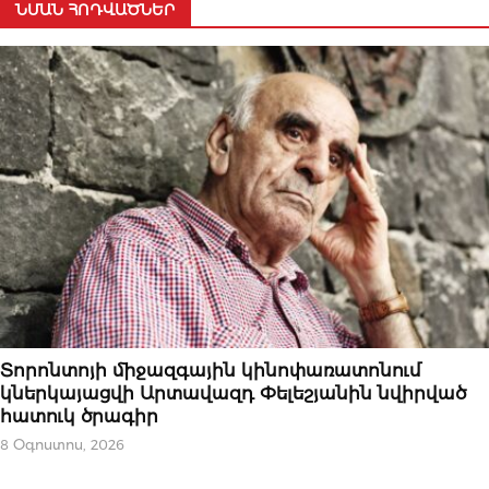
ՆՄԱՆ ՀՈԴՎԱԾՆԵՐ
ԱԶԳԱՅԻՆ
Տորոնտոյի միջազգային կինոփառատոնում
կներկայացվի Արտավազդ Փելեշյանին նվիրված
հատուկ ծրագիր
8 Օգոստոս, 2026