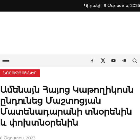
Skip
Կիրակի, 9 Օգոստոս, 2026
to
content
Ընտրացանկ
Որ
Facebook
Twitter
Youtube
Teleg
ՆՈՐՈՒԹՅՈՒՆՆԵՐ
Ամենայն Հայոց Կաթողիկոսն
ընդունեց Մաշտոցյան
Մատենադարանի տնօրենին
և փոխտնօրենին
8 Օգոստոս, 2023