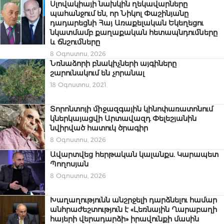
Սլովակիայի նախկին ղեկավարները
պահանջում են, որ Նիկոլ Փաշինյանը
դադարեցնի Հայ Առաքելական Եկեղեցու
նկատմամբ քաղաքական հետապնդումները
և ճնշումները
8 Օգոստոս, 2026
Նռնաձորի բնակիչների այգիները
շարունակում են չորանալ
18 Օգոստոս, 2021
Տորոնտոյի միջազգային կինոփառատոնում
կներկայացվի Արտավազդ Փելեշյանին
նվիրված հատուկ ծրագիր
8 Օգոստոս, 2026
Ավարտվեց հերթական կալանքս. Կարապետ
Պողոսյան
8 Օգոստոս, 2026
Խաղաղությունն անշրջելի դարձնելու համար
անհրաժեշտություն է «Լեռնային Ղարաբաղի
հայերի վերադարձի» իրավունքի մասին