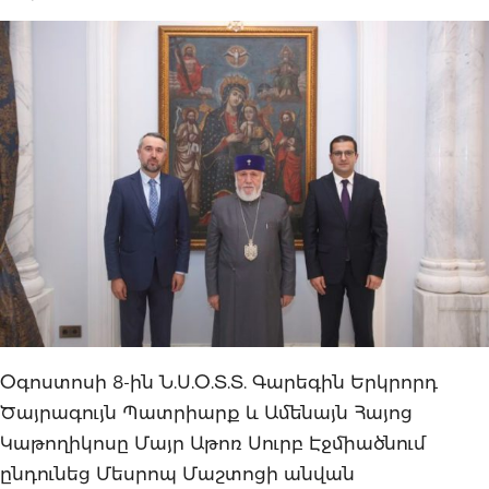
Օգոստոսի 8-ին Ն.Ս.Օ.Տ.Տ. Գարեգին Երկրորդ
Ծայրագույն Պատրիարք և Ամենայն Հայոց
Կաթողիկոսը Մայր Աթոռ Սուրբ Էջմիածնում
ընդունեց Մեսրոպ Մաշտոցի անվան