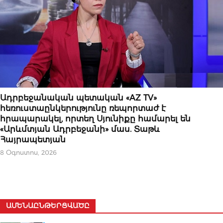
ՆՈՐՈՒԹՅՈՒՆՆԵՐ
Ադրբեջանական պետական «AZ TV»
հեռուստաընկերությունը ռեպորտաժ է
հրապարակել, որտեղ Սյունիքը համարել են
«Արևմտյան Ադրբեջանի» մաս. Տաթև
Հայրապետյան
8 Օգոստոս, 2026
ԱՄԵՆԱԸՆԹԵՐՑՎԱԾԸ