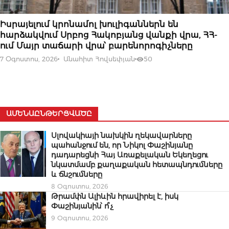
07 ՕԳՈՍՏՈՍԻ, 2026
Իսրայելում կրոնամոլ խուլիգաններն են
հարձակվում Սրբոց Հակոբյանց վանքի վրա, ՀՀ-
ում Մայր տաճարի վրա՝ բարենորոգիչները
7 Օգոստոս, 2026
Անահիտ Հովսեփյան
50
ԱՄԵՆԱԸՆԹԵՐՑՎԱԾԸ
Սլովակիայի նախկին ղեկավարները
պահանջում են, որ Նիկոլ Փաշինյանը
դադարեցնի Հայ Առաքելական Եկեղեցու
նկատմամբ քաղաքական հետապնդումները
և ճնշումները
8 Օգոստոս, 2026
Թրամփն Ալիևին հրավիրել է, իսկ
Փաշինյանին՝ ո՞չ
9 Օգոստոս, 2026