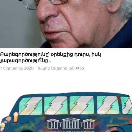
07 ՕԳՈՍՏՈՍԻ, 2026
Բարեգործությունը՝ օրենքից դուրս, իսկ
չարագործությո՞ւնը…
7 Օգոստոս, 2026
Հակոբ Ավետիքյան
35