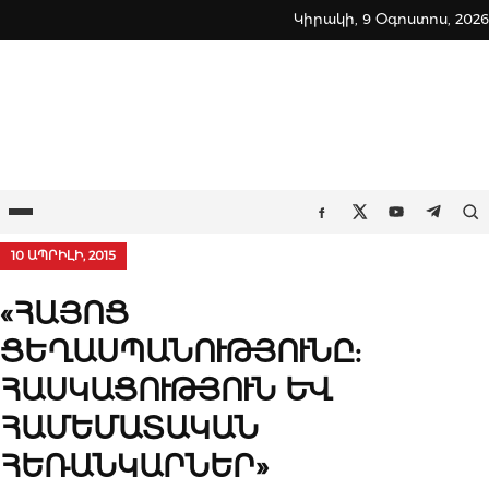
Skip
Կիրակի, 9 Օգոստոս, 2026
to
content
Ընտրացանկ
Որ
Facebook
Twitter
Youtube
Teleg
10 ԱՊՐԻԼԻ, 2015
«ՀԱՅՈՑ
ՑԵՂԱՍՊԱՆՈՒԹՅՈՒՆԸ:
ՀԱՍԿԱՑՈՒԹՅՈՒՆ ԵՎ
ՀԱՄԵՄԱՏԱԿԱՆ
ՀԵՌԱՆԿԱՐՆԵՐ»