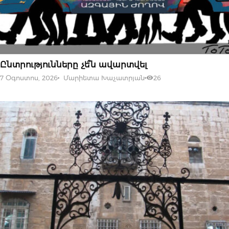
07 ՕԳՈՍՏՈՍԻ, 2026
Ընտրությունները չե՞ն ավարտվել
7 Օգոստոս, 2026
Մարիետա Խաչատրյան
26