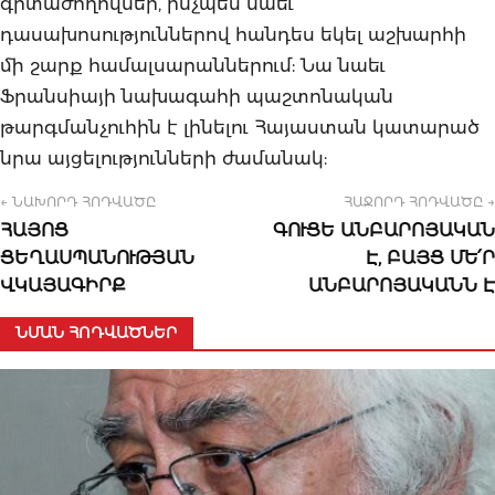
գիտաժողովներ, ինչպես նաեւ
դասախոսություններով հանդես եկել աշխարհի
մի շարք համալսարաններում: Նա նաեւ
Ֆրանսիայի նախագահի պաշտոնական
թարգմանչուհին է լինելու Հայաստան կատարած
նրա այցելությունների ժամանակ:
← ՆԱԽՈՐԴ ՀՈԴՎԱԾԸ
ՀԱՋՈՐԴ ՀՈԴՎԱԾԸ →
ՀԱՅՈՑ
ԳՈՒՑԵ ԱՆԲԱՐՈՅԱԿԱՆ
ՑԵՂԱՍՊԱՆՈՒԹՅԱՆ
Է, ԲԱՅՑ ՄԵ՛Ր
ՎԿԱՅԱԳԻՐՔ
ԱՆԲԱՐՈՅԱԿԱՆՆ Է
ՆՄԱՆ ՀՈԴՎԱԾՆԵՐ