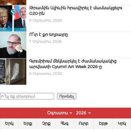
Թրամփն Ալիևին հրավիրել է մասնակցելու
G20-ին
9 Օգոստոս, 2026
Ո՞ւր է քո եղբայրը
7 Օգոստոս, 2026
Գյումրիում մեկնարկել է ժամանակակից
արվեստի Gyumri Art Week 2026-ը
8 Օգոստոս, 2026
Որոնել
Որոնել
Երկ
Երք
Չրք
Հնգ
Ուրբ
Շբթ
Կրկ