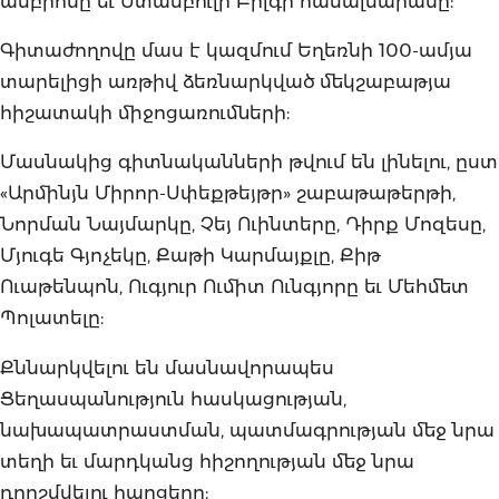
ամբիոնը եւ Ստամբուլի Բիլգի համալսարանը:
Գիտաժողովը մաս է կազմում Եղեռնի 100-ամյա
տարելիցի առթիվ ձեռնարկված մեկշաբաթյա
հիշատակի միջոցառումների:
Մասնակից գիտնականների թվում են լինելու, ըստ
«Արմինյն Միրոր-Սփեքթեյթր» շաբաթաթերթի,
Նորման Նայմարկը, Չեյ Ուինտերը, Դիրք Մոզեսը,
Մյուգե Գյոչեկը, Քաթի Կարմայքլը, Քիթ
Ուաթենպոն, Ուգյուր Ումիտ Ունգյորը եւ Մեհմետ
Պոլատելը:
Քննարկվելու են մասնավորապես
Ցեղասպանություն հասկացության,
նախապատրաստման, պատմագրության մեջ նրա
տեղի եւ մարդկանց հիշողության մեջ նրա
դրոշմվելու հարցերը: