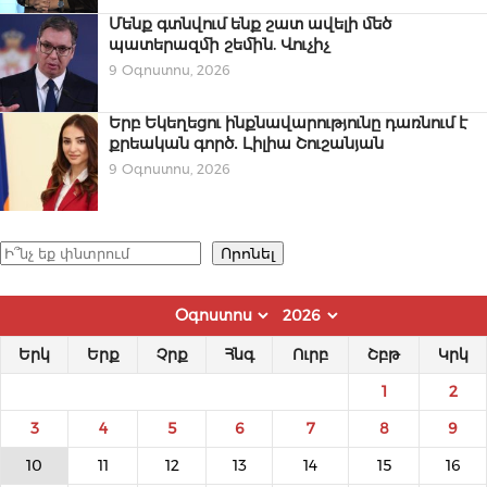
Մենք գտնվում ենք շատ ավելի մեծ
պատերազմի շեմին. Վուչիչ
9 Օգոստոս, 2026
Երբ Եկեղեցու ինքնավարությունը դառնում է
քրեական գործ․ Լիլիա Շուշանյան
9 Օգոստոս, 2026
Որոնել
Որոնել
Երկ
Երք
Չրք
Հնգ
Ուրբ
Շբթ
Կրկ
1
2
3
4
5
6
7
8
9
10
11
12
13
14
15
16