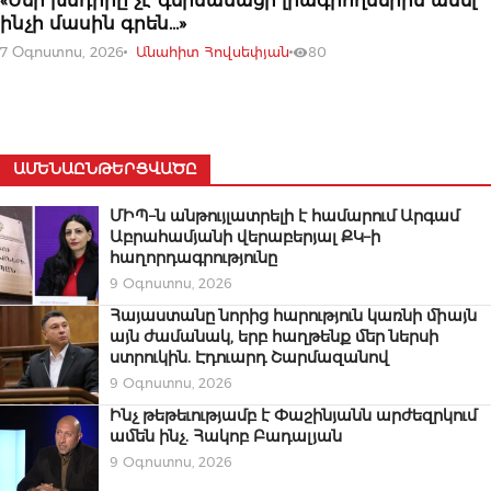
«Մեր խնդիրը չէ գերմանացի լրագրողներին ասել՝
ինչի մասին գրեն…»
7 Օգոստոս, 2026
Անահիտ Հովսեփյան
80
ԱՄԵՆԱԸՆԹԵՐՑՎԱԾԸ
ՄԻՊ–ն անթույլատրելի է համարում Արգամ
Աբրահամյանի վերաբերյալ ՔԿ–ի
հաղորդագրությունը
9 Օգոստոս, 2026
Հայաստանը նորից հարություն կառնի միայն
այն ժամանակ, երբ հաղթենք մեր ներսի
ստրուկին. Էդուարդ Շարմազանով
9 Օգոստոս, 2026
Ինչ թեթեւությամբ է Փաշինյանն արժեզրկում
ամեն ինչ. Հակոբ Բադալյան
9 Օգոստոս, 2026