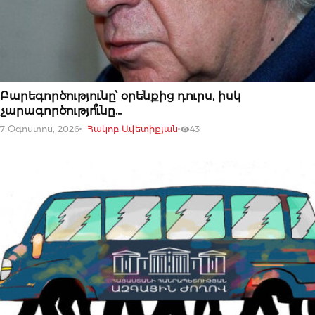
07 ՕԳՈՍՏՈՍԻ, 2026
Բարեգործությունը՝ օրենքից դուրս, իսկ
չարագործությո՞ւնը…
7 Օգոստոս, 2026
Հակոբ Ավետիքյան
43