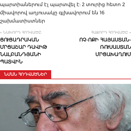
պարտիաներում էլ պարտվել է: 2 տուրից հետո 2
միավորով աղյուսակը գլխավորում են 16
շախմատիստներ
← ՆԱԽՈՐԴ ՀՈԴՎԱԾԸ
ՀԱՋՈՐԴ ՀՈԴՎԱԾԸ →
ՑՈՒՑԱԴՐԱԿԱՆ
ՈՉ-ՈՔԻ ՀԱՅԱՍՏԱՆ-
ՄՐՑԱՇԱՐ ԴԱՎԻԹ
ՌՈՒՍԱՍՏԱՆ
ՆԱԼԲԱՆԴՅԱՆԻ
ՄՐՑԱԽԱՂՈՒՄ
ՊԱՏՎԻՆ
ՆՄԱՆ ՀՈԴՎԱԾՆԵՐ