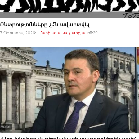
07 ՕԳՈՍՏՈՍԻ, 2026
Ընտրությունները չե՞ն ավարտվել
7 Օգոստոս, 2026
Մարիետա Խաչատրյան
29
07 ՕԳՈՍՏՈՍԻ, 2026