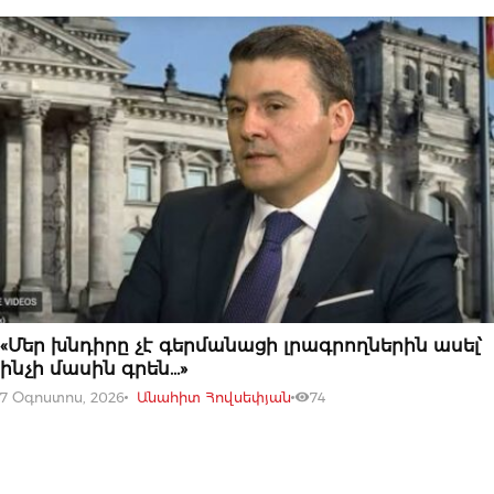
07 ՕԳՈՍՏՈՍԻ, 2026
«Մեր խնդիրը չէ գերմանացի լրագրողներին ասել՝
ինչի մասին գրեն…»
7 Օգոստոս, 2026
Անահիտ Հովսեփյան
74