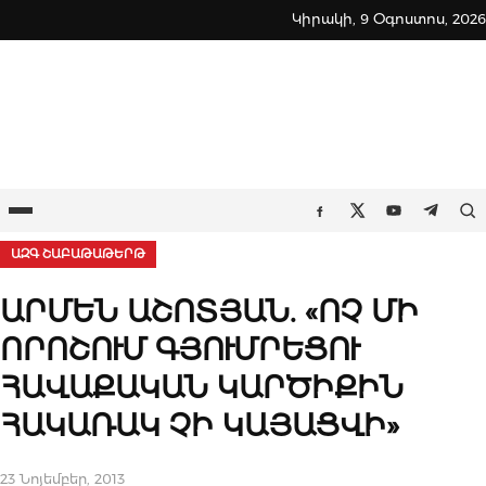
Skip
Կիրակի, 9 Օգոստոս, 2026
to
content
Ընտրացանկ
Որ
Facebook
Twitter
Youtube
Teleg
ԱԶԳ ՇԱԲԱԹԱԹԵՐԹ
ԱՐՄԵՆ ԱՇՈՏՅԱՆ. «ՈՉ ՄԻ
ՈՐՈՇՈՒՄ ԳՅՈՒՄՐԵՑՈՒ
ՀԱՎԱՔԱԿԱՆ ԿԱՐԾԻՔԻՆ
ՀԱԿԱՌԱԿ ՉԻ ԿԱՅԱՑՎԻ»
23 Նոյեմբեր, 2013