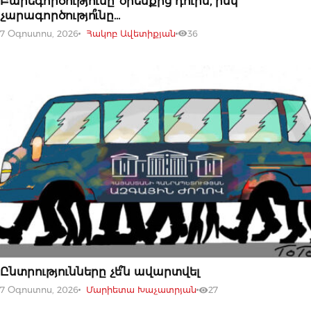
Բարեգործությունը՝ օրենքից դուրս, իսկ
չարագործությո՞ւնը…
7 Օգոստոս, 2026
Հակոբ Ավետիքյան
36
07 ՕԳՈՍՏՈՍԻ, 2026
Ընտրությունները չե՞ն ավարտվել
7 Օգոստոս, 2026
Մարիետա Խաչատրյան
27