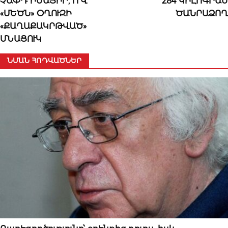
ՉԱՓԴ ԻՄԱՑԻՐ, Ո՜Վ
284 ԿԻԼՈԳՐԱՄ
«ՄԵԾՆ» ՕՂՈՒԶԻ
ԾԱՆՐԱՁՈՂ
«ՔԱՂԱՔԱԿՐԹՎԱԾ»
ՄՆԱՑՈՒԿ
ՆՄԱՆ ՀՈԴՎԱԾՆԵՐ
07 ՕԳՈՍՏՈՍԻ, 2026