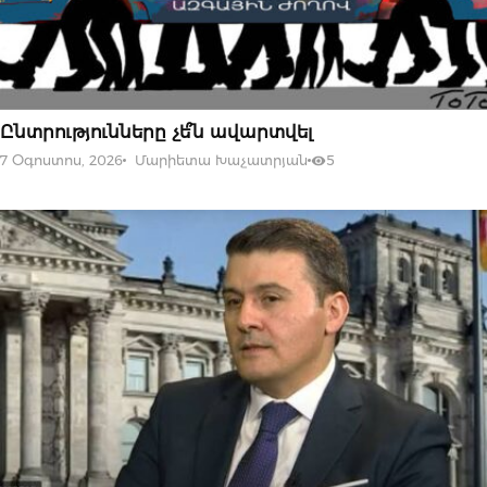
07 ՕԳՈՍՏՈՍԻ, 2026
Ընտրությունները չե՞ն ավարտվել
7 Օգոստոս, 2026
Մարիետա Խաչատրյան
5