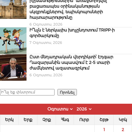
իշխանություններին` առաջնորդվել
բացառապես օրինականության
սկզբունքներով. եպիսկոպոսների
հայտարարությունը
6 Օգոստոս, 2026
Ի՞նչն է ներկայիս խոչընդոտում TRIPP-ի
գործարկումը
7 Օգոստոս, 2026
Ըստ մեղադրական վերդիկտի՝ Էդգար
Ղազարյանին սպասվում է 2-5 տարի
ժամկետով ազատազրկում
6 Օգոստոս, 2026
Որոնել
Որոնել
Երկ
Երք
Չրք
Հնգ
Ուրբ
Շբթ
Կրկ
1
2