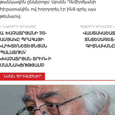
թանկագին ընկերոջսՙ Արսեն Դեմիրճյանի
հիշատակին, ով հորդորել էր ինձ գրել այս
թեմայով:
← ՆԱԽՈՐԴ ՀՈԴՎԱԾԸ
ՀԱՋՈՐԴ ՀՈԴՎԱԾԸ →
Ա. ԽԱՉԱՏՐՅԱՆԻ 110-
ՎԱՍՏԱԿԱՇԱՏ
ԱՄՅԱԿԸ ՊՐԱՀԱՅԻ
ՏՆՏԵՍԱԳԵՏ-
«ԼԻԽՏԵՆՇՏԵՅՆՅԱՆ
ԳԻՏՆԱԿԱՆԸ
ՊԱԼԱՏՈՒՄ»ՙ
«ԽԱՉԱՏՐՅԱՆ ՏՐԻՈ»-Ի
ՄԱՍՆԱԿՑՈՒԹՅԱՄԲ
ՆՄԱՆ ՀՈԴՎԱԾՆԵՐ