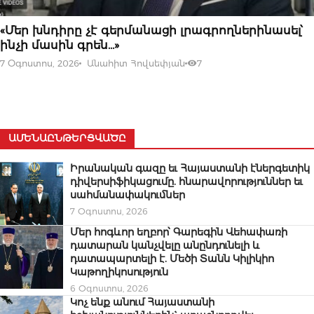
07 ՕԳՈՍՏՈՍԻ, 2026
«Մեր խնդիրը չէ գերմանացի լրագրողներինասել՝
ինչի մասին գրեն…»
7 Օգոստոս, 2026
Անահիտ Հովսեփյան
7
ԱՄԵՆԱԸՆԹԵՐՑՎԱԾԸ
Իրանական գազը եւ Հայաստանի էներգետիկ
դիվերսիֆիկացումը. հնարավորություններ եւ
սահմանափակումներ
7 Օգոստոս, 2026
Մեր հոգևոր եղբոր՝ Գարեգին Վեհափառի
դատարան կանչվելը անընդունելի և
դատապարտելի է. Մեծի Տանն Կիլիկիո
Կաթողիկոսություն
6 Օգոստոս, 2026
Կոչ ենք անում Հայաստանի