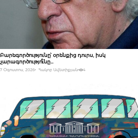
07 ՕԳՈՍՏՈՍԻ, 2026
Բարեգործությունը՝ օրենքից դուրս, իսկ
չարագործությո՞ւնը…
7 Օգոստոս, 2026
Հակոբ Ավետիքյան
4