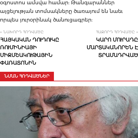
օգոստոս ամսվա համար: Թանգարաններ
այցելության տոմսակները ծառայում են նաեւ
որպես յուրօրինակ ծանուցագրեր:
← ՆԱԽՈՐԴ ՀՈԴՎԱԾԸ
ՀԱՋՈՐԴ ՀՈԴՎԱԾԸ →
ՀԱՅԿԱԿԱՆ ԴՈՒԴՈՒԿԸ
ԿԱՐՈ ՄՈՒՐԱԴԸ
ՌՈՒՄԻՆԻԱՅԻ
ՄԱՐՏԱԿԱՆՈՐԵՆ Է
ՄԻՋՄՇԱԿՈՒԹԱՅԻՆ
ՏՐԱՄԱԴՐՎԱԾ
ՓԱՌԱՏՈՆԻՆ
ՆՄԱՆ ՀՈԴՎԱԾՆԵՐ