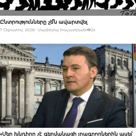
07 ՕԳՈՍՏՈՍԻ, 2026
Ընտրությունները չե՞ն ավարտվել
7 Օգոստոս, 2026
Մարիետա Խաչատրյան
24
07 ՕԳՈՍՏՈՍԻ, 2026
«Մեր խնդիրը չէ գերմանացի լրագրողներին ասել՝