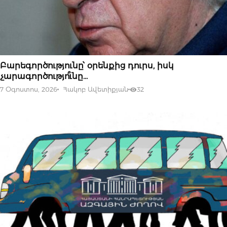
07 ՕԳՈՍՏՈՍԻ, 2026
Բարեգործությունը՝ օրենքից դուրս, իսկ
չարագործությո՞ւնը…
7 Օգոստոս, 2026
Հակոբ Ավետիքյան
32