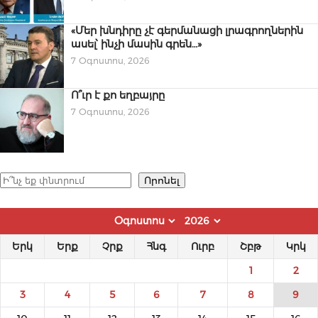
«Մեր խնդիրը չէ գերմանացի լրագրողներին
ասել՝ ինչի մասին գրեն…»
7 Օգոստոս, 2026
Ո՞ւր է քո եղբայրը
7 Օգոստոս, 2026
Որոնել
Որոնել
Երկ
Երք
Չրք
Հնգ
Ուրբ
Շբթ
Կրկ
1
2
3
4
5
6
7
8
9