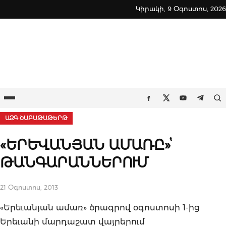
Skip
Կիրակի, 9 Օգոստոս, 2026
to
content
Ընտրացանկ
Որ
Facebook
Twitter
Youtube
Teleg
ԱԶԳ ՇԱԲԱԹԱԹԵՐԹ
«ԵՐԵՎԱՆՅԱՆ ԱՄԱՌԸ»ՙ
ԹԱՆԳԱՐԱՆՆԵՐՈՒՄ
21 Օգոստոս, 2013
«Երեւանյան ամառ» ծրագրով օգոստոսի 1-ից
Երեւանի մարդաշատ վայրերում