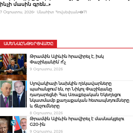
ինչի մասին գրեն…»
7 Օգոստոս, 2026
Անահիտ Հովսեփյան
71
ԱՄԵՆԱԸՆԹԵՐՑՎԱԾԸ
Թրամփն Ալիևին հրավիրել է, իսկ
Փաշինյանին՝ ո՞չ
9 Օգոստոս, 2026
Սլովակիայի նախկին ղեկավարները
պահանջում են, որ Նիկոլ Փաշինյանը
դադարեցնի Հայ Առաքելական Եկեղեցու
նկատմամբ քաղաքական հետապնդումները
և ճնշումները
8 Օգոստոս, 2026
Թրամփն Ալիևին հրավիրել է մասնակցելու
G20-ին
9 Օգոստոս, 2026