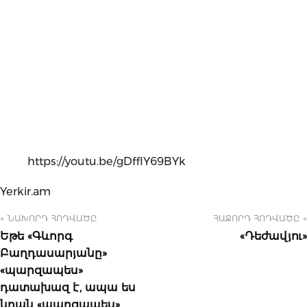
https://youtu.be/gDffIY69BYk
Yerkir.am
← ՆԱԽՈՐԴ ՀՈԴՎԱԾԸ
ՀԱՋՈՐԴ ՀՈԴՎԱԾԸ →
Եթե «Գևորգ
«Դեժավյու»
Բաղդասարյանը»
«պարզապես»
դատախազ է, ապա ես
նրան «պարզապես»