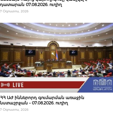
դատարան 07.08.2026. ուղիղ
7 Օգոստոս, 2026
ՆՈՐՈՒԹՅՈՒՆՆԵՐ
ՀՀ ԱԺ իններորդ գումարման առաջին
նստաշրջան – 07.08.2026. ուղիղ
7 Օգոստոս, 2026