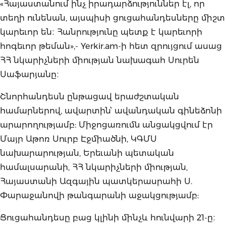
«Հայաստանում ինչ իրադարձություններ էլ, որ
տեղի ունենան, այսպիսի ցուցահանդեսները միշտ
կարեւոր են։ Հանրությունը պետք է կարեւորի
հոգեւոր թեման»,- Yerkir.am-ի հետ զրույցում ասաց
ՀՀ նկարիչների միության նախագահ Սուրեն
Սաֆարյանը։
Շնորհանդեսն ընթացավ երաժշտական
համարներով, ավարտին՝ ավանդական գինեձոնի
արարողությամբ: Միջոցառումն անցակցվում էր
Մայր Աթոռ Սուրբ Էջմիածնի, ԿԳՄՍ
նախարարության, Երեւանի պետական
համալսարանի, ՀՀ նկարիչների միության,
Հայաստանի Ազգային պատկերասրահի Ս.
Փարաջանովի թանգարանի աջակցությամբ:
Ցուցահանդեսը բաց կլինի մինչև հունվարի 21-ը։