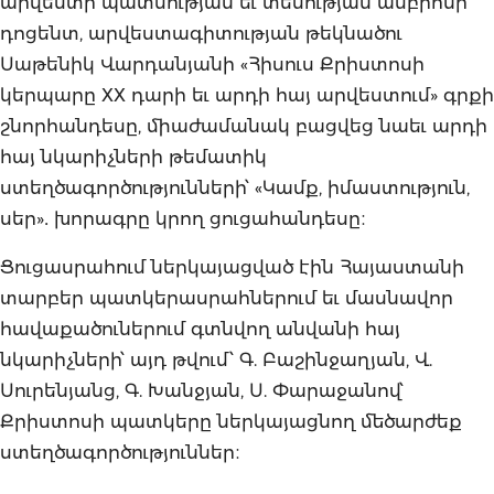
արվեստի պատմության եւ տեսության ամբիոնի
դոցենտ, արվեստագիտության թեկնածու
Սաթենիկ Վարդանյանի «Հիսուս Քրիստոսի
կերպարը XX դարի եւ արդի հայ արվեստում» գրքի
շնորհանդեսը, միաժամանակ բացվեց նաեւ արդի
հայ նկարիչների թեմատիկ
ստեղծագործությունների՝ «Կամք, իմաստություն,
սեր»․ խորագրը կրող ցուցահանդեսը։
Ցուցասրահում ներկայացված էին Հայաստանի
տարբեր պատկերասրահներում եւ մասնավոր
հավաքածուներում գտնվող անվանի հայ
նկարիչների՝ այդ թվում՝ Գ. Բաշինջաղյան, Վ.
Սուրենյանց, Գ. Խանջյան, Ս. Փարաջանով՝
Քրիստոսի պատկերը ներկայացնող մեծարժեք
ստեղծագործություններ։