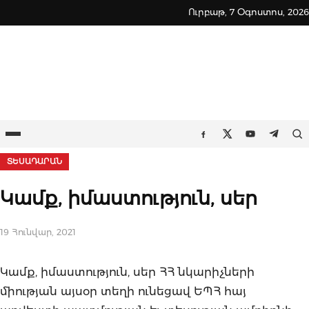
Skip
Ուրբաթ, 7 Օգոստոս, 2026
to
content
Ընտրացանկ
Որ
Facebook
Twitter
Youtube
Teleg
ՏԵՍԱԴԱՐԱՆ
Կամք, իմաստություն, սեր
19 Հունվար, 2021
Կամք, իմաստություն, սեր ՀՀ նկարիչների
միության այսօր տեղի ունեցավ ԵՊՀ հայ