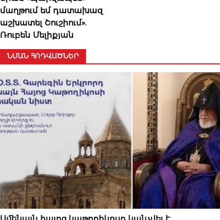
մաղթում եմ դատախազ
աշխատել Շուշիում».
Ռուբեն Մելիքյան
ՆՄԱՆ ՀՈԴՎԱԾՆԵՐ
ՆՈՐՈՒԹՅՈՒՆՆԵՐ
Ամենայն հայոց կաթողիկոսը կանչվել է