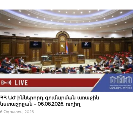
ՆՈՐՈՒԹՅՈՒՆՆԵՐ
ՀՀ ԱԺ իններորդ գումարման առաջին
նստաշրջան – 06.08.2026. ուղիղ
6 Օգոստոս, 2026