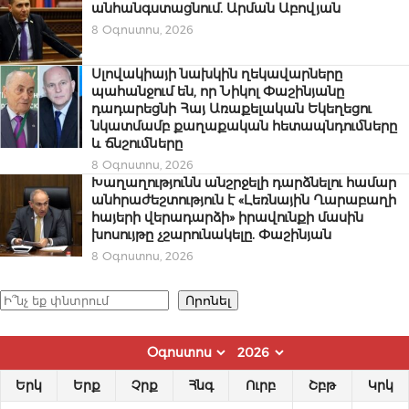
անհանգստացնում. Արման Աբովյան
8 Օգոստոս, 2026
Սլովակիայի նախկին ղեկավարները
պահանջում են, որ Նիկոլ Փաշինյանը
դադարեցնի Հայ Առաքելական Եկեղեցու
նկատմամբ քաղաքական հետապնդումները
և ճնշումները
8 Օգոստոս, 2026
Խաղաղությունն անշրջելի դարձնելու համար
անհրաժեշտություն է «Լեռնային Ղարաբաղի
հայերի վերադարձի» իրավունքի մասին
խոսույթը չշարունակելը. Փաշինյան
8 Օգոստոս, 2026
Որոնել
Որոնել
Երկ
Երք
Չրք
Հնգ
Ուրբ
Շբթ
Կրկ