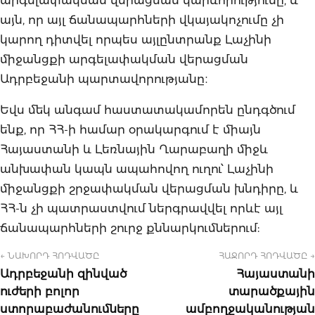
այն, որ այլ ճանապարհների վկայակոչումը չի
կարող դիտվել որպես այլընտրանք Լաչինի
միջանցքի արգելափակման վերացման
Ադրբեջանի պարտավորությանը։
Եվս մեկ անգամ հաստատակամորեն ընդգծում
ենք, որ ՀՀ-ի համար օրակարգում է միայն
Հայաստանի և Լեռնային Ղարաբաղի միջև
անխափան կապն ապահովող ուղու՝ Լաչինի
միջանցքի շրջափակման վերացման խնդիրը, և
ՀՀ-ն չի պատրաստվում ներգրավվել որևէ այլ
ճանապարհների շուրջ քննարկումներում:
← ՆԱԽՈՐԴ ՀՈԴՎԱԾԸ
ՀԱՋՈՐԴ ՀՈԴՎԱԾԸ →
Ադրբեջանի զինված
Հայաստանի
ուժերի բոլոր
տարածքային
ստորաբաժանումները
ամբողջականության