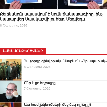
ՔԱՂԱՔԱԿԱՆՈՒԹՅՈՒՆ
Զելենսկուն սպասվում է նույն ճակատագիրը, ինչ
կատարվեց Սաակաշվիլու հետ. Մեդվեդև
8 Օգոստոս, 2026
ԱՄԵՆԱԸՆԹԵՐՑՎԱԾԸ
Հաջորդը զինվորականներն են․ «Հրապարակ»
8 Օգոստոս, 2026
Ո՞ւր է քո եղբայրը
7 Օգոստոս, 2026
Այս համընկնումների մեջ ձեզ ոչինչ չի՞