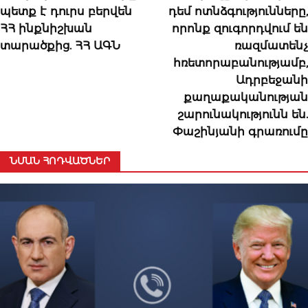
պետք է դուրս բերվեն
դեմ ոտնձգությունները,
ՀՀ ինքնիշխան
որոնք զուգորդվում են
տարածքից. ՀՀ ԱԳՆ
ռազմատենչ
հռետորաբանությամբ,
Ադրբեջանի
քաղաքականության
շարունակությունն են.
Փաշինյանի գրառումը
ՆՄԱՆ ՀՈԴՎԱԾՆԵՐ