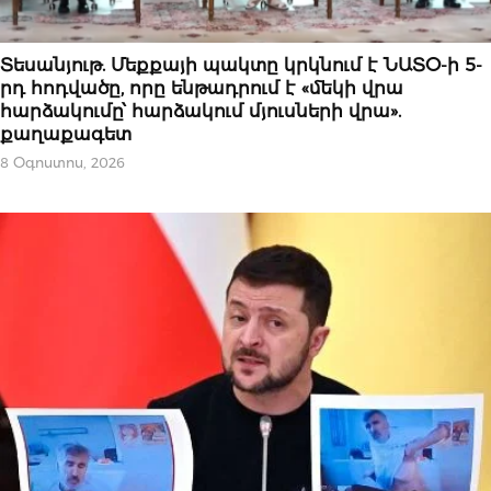
ՔԱՂԱՔԱԿԱՆՈՒԹՅՈՒՆ
Տեսանյութ. Մեքքայի պակտը կրկնում է ՆԱՏՕ-ի 5-
րդ հոդվածը, որը ենթադրում է «մեկի վրա
հարձակումը՝ հարձակում մյուսների վրա».
քաղաքագետ
8 Օգոստոս, 2026