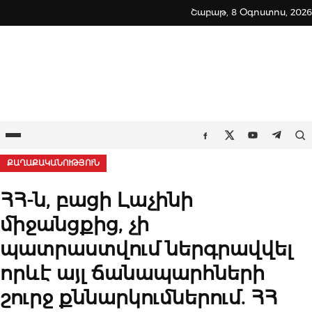
Skip
Շաբաթ, 8 Օգոստոս, 2026
to
content
Ընտրացանկ
Որ
Facebook
Twitter
Youtube
Teleg
ՔԱՂԱՔԱԿԱՆՈՒԹՅՈՒՆ
ՀՀ-ն, բացի Լաչինի
միջանցքից, չի
պատրաստվում ներգրավվել
որևէ այլ ճանապարհների
շուրջ քննարկումներում. ՀՀ