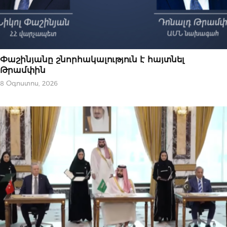
ՔԱՂԱՔԱԿԱՆՈՒԹՅՈՒՆ
Փաշինյանը շնորհակալություն է հայտնել
Թրամփին
8 Օգոստոս, 2026