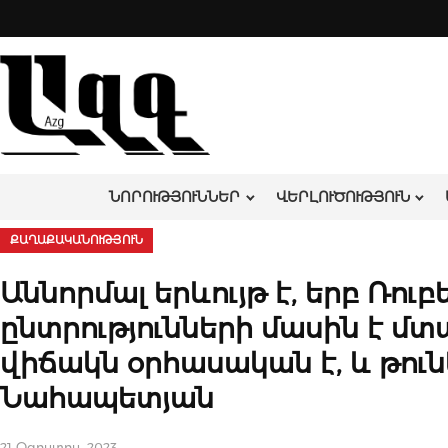
Skip
to
content
ՆՈՐՈՒԹՅՈՒՆՆԵՐ
ՎԵՐԼՈՒԾՈՒԹՅՈՒՆ
ՔԱՂԱՔԱԿԱՆՈՒԹՅՈՒՆ
Աննորմալ երևույթ է, երբ Ռո
ընտրությունների մասին է մտ
վիճակն օրհասական է, և թունել
Նահապետյան
21 Օգոստոս, 2023