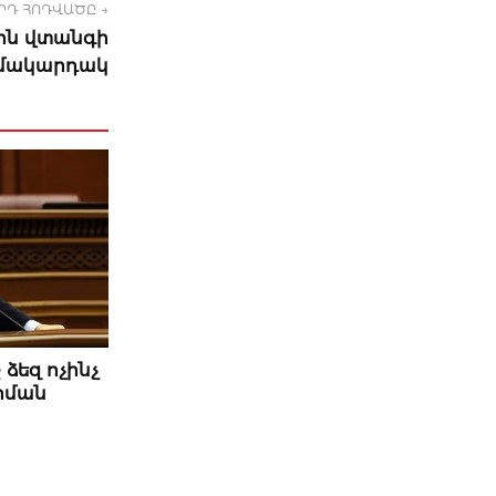
ՐԴ ՀՈԴՎԱԾԸ →
ին վտանգի
 մակարդակ
 ձեզ ոչինչ
Արման