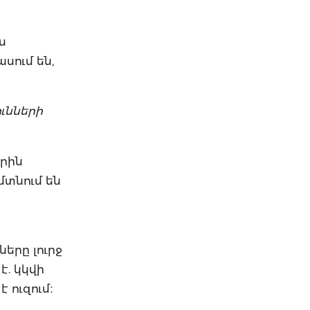
ս
սում են,
ւնների
երին
մտնում են
երը լուրջ
է. կկվի
 ուզում։