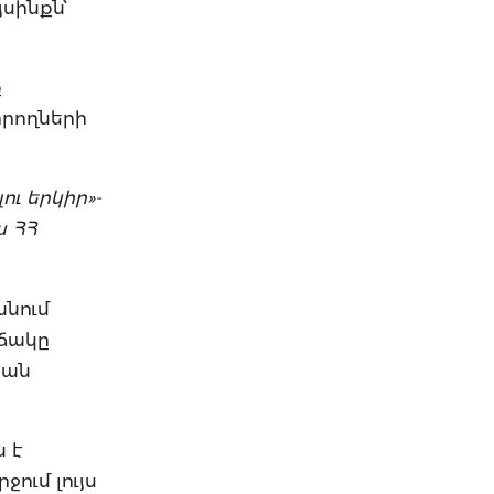
յսինքն՝
ք
որողների
ու երկիր»-
ա ՀՀ
անում
իճակը
կան
ն է
ջում լույս