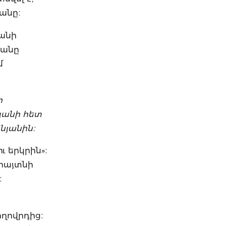
անը։
բանի
յանը
մ
ի
լյանի հետ
նյանին։
ւ երկրին»։
 հայտնի
։
ողովրդից։