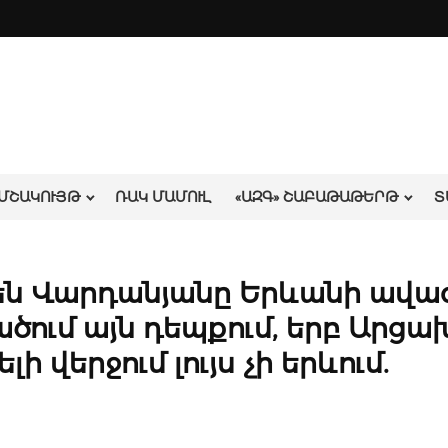
ՄՇԱԿՈՒՅԹ
ՌԱԿ ՄԱՄՈՒԼ
«ԱԶԳ» ՇԱԲԱԹԱԹԵՐԹ
Տ
ւբեն Վարդանյանը Երևանի ավա
ածում այն դեպքում, երբ Արցա
ի վերջում լույս չի երևում.