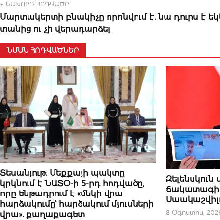
← ՆԱԽՈՐԴ ՀՈԴՎԱԾԸ
Մարտակերտի բնակիչը որոնվում է. նա դուրս է եկ
տանից ու չի վերադարձել
ՆՄԱՆ ՀՈԴՎԱԾՆԵՐ
ՔԱՂԱՔԱԿԱՆՈՒԹՅՈՒՆ
Տեսանյութ. Մեքքայի պակտը
ՔԱՂԱՔԱԿԱՆՈՒԹ
Զելենսկուն 
կրկնում է ՆԱՏՕ-ի 5-րդ հոդվածը,
ճակատագիր
որը ենթադրում է «մեկի վրա
Սաակաշվիլո
հարձակումը՝ հարձակում մյուսների
8 Օգոստոս, 202
վրա». քաղաքագետ