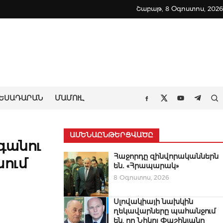
Շաբաթ, 8 Օգոստոս, 2026
ԵՍԱԴԱՐԱՆ
ՄԱՄՈՒԼ
Որ
Facebook
Twitter
Youtube
Teleg
ԱՄԵՆԱԸՆԹԵՐՑՎԱԾԸ
գանու
Հաջորդը զինվորականներն
խում
են․ «Հրապարակ»
8 Օգոստոս, 2026
Սլովակիայի նախկին
ղեկավարները պահանջում
են, որ Նիկոլ Փաշինյանը