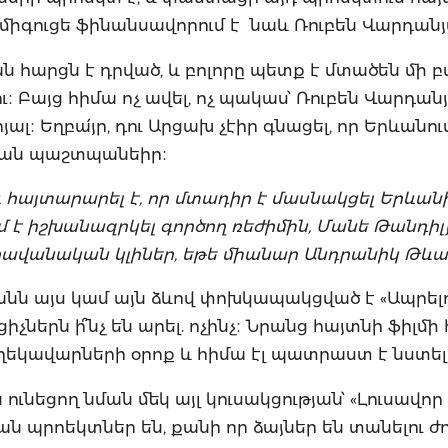
մ միգուցե ֆինանսավորում է նաև Ռուբեն Վարդանյ
ն հարցն է դրված, և բոլորը պետք է մտածեն մի 
։ Բայց հիմա ոչ ավել, ոչ պակաս՝ Ռուբեն Վարդան
ալ։ Եղբա՛յր, դու Արցախ չէիր գնացել, որ Երևանու
թյան պաշտպանեիր։
 հայտարարել է, որ մտադիր է մասնակցել Երևան
ւմ է իշխանազրկել գործող ռեժիմին, Մանե Թանդի
 հավանական կլիներ, եթե միանար Անդրանիկ Թևա
անն այս կամ այն ձևով փոխկապակցված է «Ապրելո
ցիչներն ի՞նչ են արել. ոչինչ։ Նրանց հայտնի ֆիլմի
 ղեկավարների օրոք և հիմա էլ պատրաստ է նստել
ւնեցող նման մեկ այլ կուսակցության՝ «Լուսավոր
ն պրոեկտներ են, քանի որ ձայներ են տանելու ժ