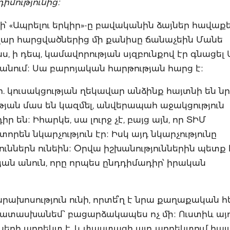
իմությունից։
ի՝ «Ապրելու երկիր»-ը բավականին ձայներ հավաքե
հազար հարցվածներից մի քանիսը ճանաչեին Մանե
, ի դեպ, կամավորության սյզբունքով էր գնացել
նում։ Սա բարոյական հարթության հարց է։
յտնի. կուսակցության ղեկավար անձինք հայտնի են ն
թյան մաս են կազմել, անվերապահ աջակցություն
են։ Իհարկե, սա լուրջ չէ, բայց այն, որ ՏԻՄ
որեն նկարչություն էր։ Իսկ այդ նկարչությունը
ւններն ունեին։ Օրվա իշխանություններին պետք է
ան անուն, որը որպես ընդդիմադիր՝ իրական
արախոսություն ունի, որտե՞ղ է նրա քաղաքական հ
կպատասխանեմ՝ բացարձակապես ոչ մի։ Ուստիև այ
նների պրոեկտ է, և փաստացի այդ պրոեկտում հայտ