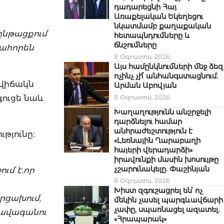
դադարեցնի Հայ
Առաքելական Եկեղեցու
նկատմամբ քաղաքական
 ընթացքում
հետապնդումները և
ճնշումները
պահորեն
8 Օգոստոս, 2026
Այս համընկնումների մեջ ձեզ
ոչինչ չի՞ անհանգստացնում.
 վիճակն
Արման Աբովյան
գուցե նաև
8 Օգոստոս, 2026
Խաղաղությունն անշրջելի
դարձնելու համար
անհրաժեշտություն է
թյունը։
«Լեռնային Ղարաբաղի
հայերի վերադարձի»
իրավունքի մասին խոսույթը
չշարունակելը. Փաշինյան
ւմ է,որ
8 Օգոստոս, 2026
Խիստ զգուշացրել են՝ ոչ
րցախում,
մեկին չասել պարգևավճարի
չափը, սպառնացել ազատել․
 ավագանու
«Հրապարակ»