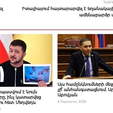
ՀԱՋՈ
ել
Իտալիայում հայտարարվել է եղանակայ
ամենաբարձր
ԿԱՐԵՎՈՐԸ
Այս համընկնումների մեջ
չի՞ անհանգստացնում. 
ՅՈՒՆ
սպասվում է նույն
Աբովյան
ը, ինչ կատարվեց
8 Օգոստոս, 2026
ւ հետ. Մեդվեդև
6