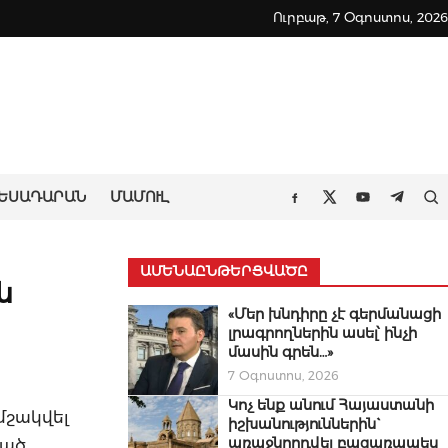
Ուրբաթ, 7 Օգոստոս, 2026
ԵՍԱԴԱՐԱՆ
ՄԱՄՈՒԼ
Որ
Facebook
Twitter
Youtube
Teleg
ԱՄԵՆԱԸՆԹԵՐՑՎԱԾԸ
ն
«Մեր խնդիրը չէ գերմանացի
լրագրողներին ասել՝ ինչի
մասին գրեն…»
7 Օգոստոս, 2026
Կոչ ենք անում Հայաստանի
մշակվել
իշխանություններին`
առաջնորդվել բացառապես
դած