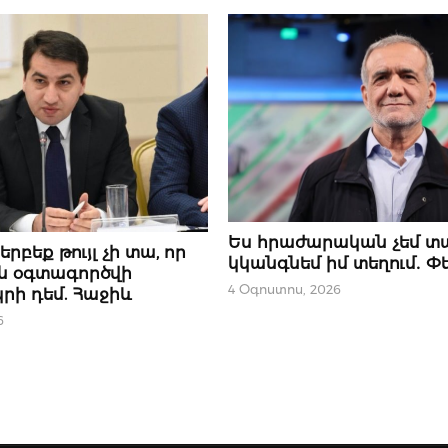
ՆՈՐՈՒԹՅՈՒՆՆԵՐ
Ես հրաժարական չեմ տ
Ր
րբեք թույլ չի տա, որ
կկանգնեմ իմ տեղում․ Փ
ն օգտագործվի
4 Օգոստոս, 2026
րի դեմ. Հաջիև
6