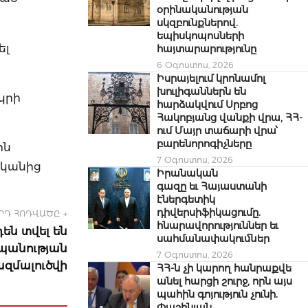
օրինականության
սկզբունքներով.
եպիսկոպոսների
ել
հայտարարությունը
6 Օգոստոս, 2026
Իսրայելում կրոնամոլ
խուլիգաններն են
կրի
հարձակվում Սրբոց
Հակոբյանց վանքի վրա, ՀՀ-
ում Մայր տաճարի վրա՝
բարենորոգիչները
ին
7 Օգոստոս, 2026
ականից
Իրանական
գազը եւ Հայաստանի
էներգետիկ
դիվերսիֆիկացումը.
ՐԴ ՀՈԴՎԱԾԸ →
հնարավորություններ եւ
են տվել են
սահմանափակումներ
տպանության
7 Օգոստոս, 2026
ազմալուծվի
ՀՀ-ն չի կարող հանրաքվե
անել հարցի շուրջ, որն այս
պահին գոյություն չունի.
Փաշինյան