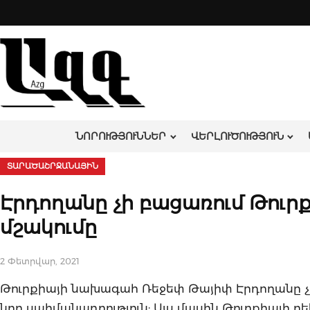
Skip
to
content
ՆՈՐՈՒԹՅՈՒՆՆԵՐ
ՎԵՐԼՈՒԾՈՒԹՅՈՒՆ
ՏԱՐԱԾԱՇՐՋԱՆԱՅԻՆ
Էրդողանը չի բացառում Թուր
մշակումը
2 Փետրվար, 2021
Թուրքիայի նախագահ Ռեջեփ Թայիփ Էրդողանը չի 
նոր սահմանադրություն: Այս մասին Թուրքիայի 