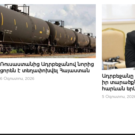
ՆՈՐՈՒԹՅՈՒՆՆԵՐ
Ռուսաստանից Ադրբեջանով նորից
ցորեն է տեղափոխվել Հայաստան
ՆՈՐՈՒԹՅՈՒՆՆԵ
Ադրբեջանը ե
6 Օգոստոս, 2026
իր տարածք
հարևան երկ
5 Օգոստոս, 202