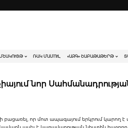
ՄՇԱԿՈՒՅԹ
ՌԱԿ ՄԱՄՈՒԼ
«ԱԶԳ» ՇԱԲԱԹԱԹԵՐԹ
Տ
քիայում նոր Սահմանադրությա
բացառել, որ մոտ ապագայում երկրում կարող է 
ղեկավարն ասել է կառավարության նիստին հաջոր