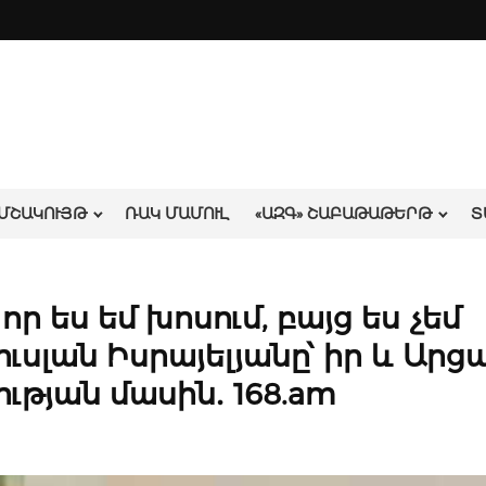
ՄՇԱԿՈՒՅԹ
ՌԱԿ ՄԱՄՈՒԼ
«ԱԶԳ» ՇԱԲԱԹԱԹԵՐԹ
Տ
որ ես եմ խոսում, բայց ես չեմ
ուսլան Իսրայելյանը՝ իր և Ար
թյան մասին․ 168.am