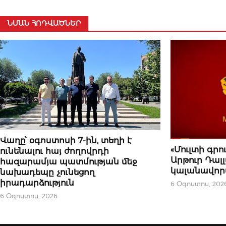
ՆՄԱՆ ՀՈԴՎԱԾՆԵՐ
ԿԱՐԵՎՈՐԸ
Վաղը՝ օգոստոսի 7-ին, տեղի է
ՆՈՐՈՒԹՅՈՒՆՆԵ
«Մուլտի գրո
ունենալու հայ ժողովրդի
Արթուր Դալ
հազարամյա պատմության մեջ
կալանավոր
նախադեպը չունեցող
իրադարձություն
6 Օգոստոս, 202
6 Օգոստոս, 2026