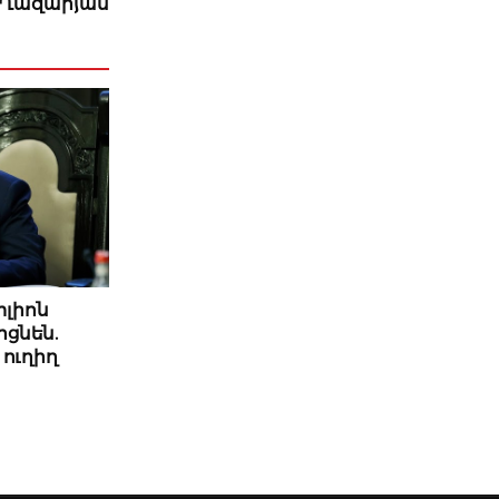
ր Ղազարյան
իլիոն
ցնեն.
ուղիղ