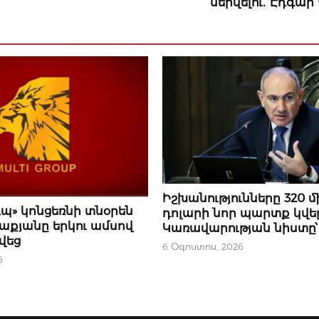
ներվելու․ Էդգա
ՆՈՐՈՒԹՅՈՒՆՆԵՐ
Իշխանությունները 320 մ
Ր
ւպ» կոնցեռնի տնօրեն
դոլարի նոր պարտք կվեր
լաքյանը երկու ամսով
Կառավարության նիստը՝ 
վեց
6 Օգոստոս, 2026
6