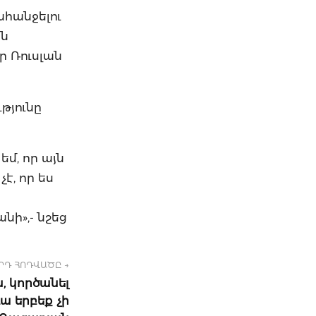
ահանջելու
ան
ր Ռուսլան
ւթյունը
եմ, որ այն
է, որ ես
նի»,- նշեց
ՐԴ ՀՈԴՎԱԾԸ →
, կործանել
ա երբեք չի