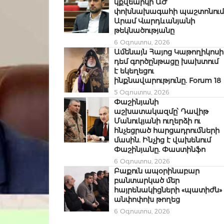
կքվեարկի ԱԺ
փոխնախագահի պաշտոնում
Արամ Վարդևանյանի
թեկնածությանը
6 Օգոստոս, 2026
Ամենայն Հայոց Կաթողիկոսի
դեմ գործընթացը խախտում
է եկեղեցու
ինքնավարությունը. Forum 18
5 Օգոստոս, 2026
Փաշինյանի
աշխատակազմը՝ Դավիթ
Մանուկյանի ուղերձի ու
հնչեցրած հարցադրումների
մասին. Ինչից է վախենում
Փաշինյանը. Փաստինֆո
6 Օգոստոս, 2026
Բաքուն ապօրինաբար
բանտարկած մեր
հայրենակիցների «պատիժն»
անփոփոխ թողեց
6 Օգոստոս, 2026