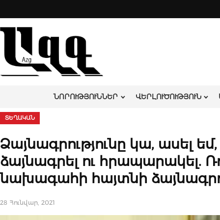
Skip
to
content
ՆՈՐՈՒԹՅՈՒՆՆԵՐ
ՎԵՐԼՈՒԾՈՒԹՅՈՒՆ
ՏԵՂԱԿԱՆ
Ձայնագրությունը կա, ասել եմ, 
ձայնագրել ու հրապարակել. Ռ
նախագահի հայտնի ձայնագրու
28 Հունվար, 2021