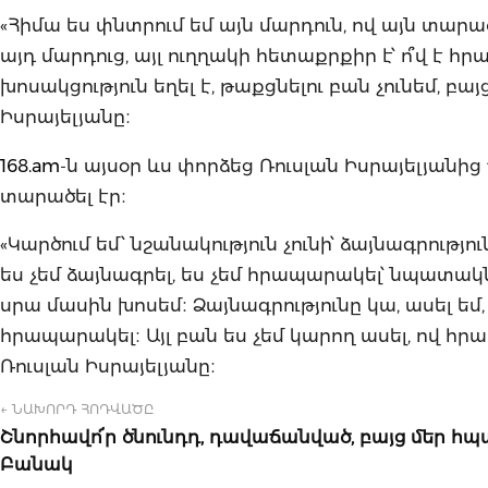
«Հիմա ես փնտրում եմ այն մարդուն, ով այն տարած
այդ մարդուց, այլ ուղղակի հետաքրքիր է՝ ո՞վ է հ
խոսակցություն եղել է, թաքցնելու բան չունեմ, բա
Իսրայելյանը։
168.am
-ն այսօր ևս փորձեց Ռուսլան Իսրայելյանից 
տարածել էր։
«Կարծում եմ՝ նշանակություն չունի՝ ձայնագրությու
ես չեմ ձայնագրել, ես չեմ հրապարակել՝ նպատակն
սրա մասին խոսեմ։ Ձայնագրությունը կա, ասել եմ, 
հրապարակել։ Այլ բան ես չեմ կարող ասել, ով հր
Ռուսլան Իսրայելյանը։
← ՆԱԽՈՐԴ ՀՈԴՎԱԾԸ
Շնորհավո՜ր ծնունդդ, դավաճանված, բայց մեր հպ
Բանակ