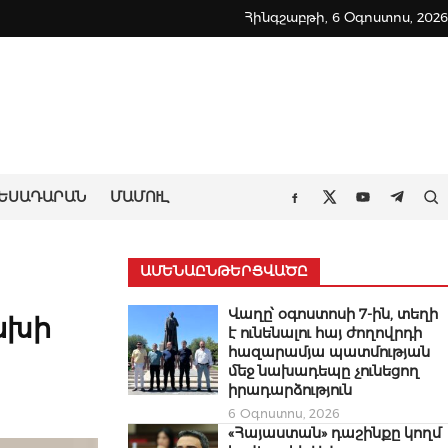
Հինգշաբթի, 6 Օգոստոս, 2026
ԵՍԱԴԱՐԱՆ
ՄԱՄՈՒԼ
Որ
Facebook
Twitter
Youtube
Teleg
ԱՄԵՆԱԸՆԹԵՐՑՎԱԾԸ
Վաղը՝ օգոստոսի 7-ին, տեղի
ցախի
է ունենալու հայ ժողովրդի
հազարամյա պատմության
մեջ նախադեպը չունեցող
իրադարձություն
6 Օգոստոս, 2026
«Հայաստան» դաշինքը կողմ