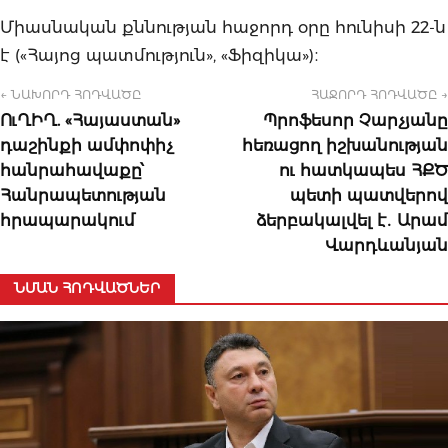
Միասնական քննության հաջորդ օրը հունիսի 22-ն
է («Հայոց պատմություն», «Ֆիզիկա»)։
← ՆԱԽՈՐԴ ՀՈԴՎԱԾԸ
ՀԱՋՈՐԴ ՀՈԴՎԱԾԸ →
ՈւՂԻՂ. «Հայաստան»
Պրոֆեսոր Չարչյանը
դաշինքի ամփոփիչ
հեռացող իշխանության
հանրահավաքը՝
ու հատկապես ՀՔԾ
Հանրապետության
պետի պատվերով
հրապարակում
ձերբակալվել է․ Արամ
Վարդևանյան
ՆՄԱՆ ՀՈԴՎԱԾՆԵՐ