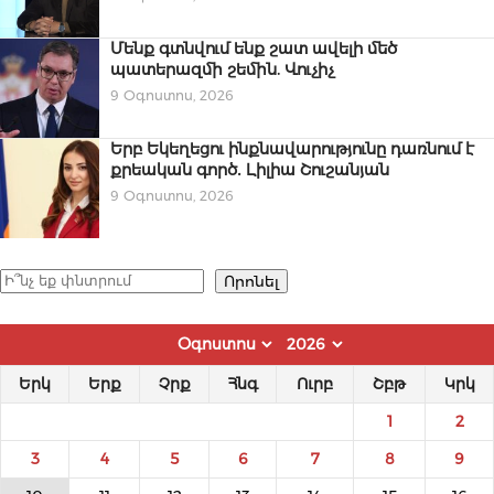
Մենք գտնվում ենք շատ ավելի մեծ
պատերազմի շեմին. Վուչիչ
9 Օգոստոս, 2026
Երբ Եկեղեցու ինքնավարությունը դառնում է
քրեական գործ․ Լիլիա Շուշանյան
9 Օգոստոս, 2026
Որոնել
Որոնել
Երկ
Երք
Չրք
Հնգ
Ուրբ
Շբթ
Կրկ
1
2
3
4
5
6
7
8
9