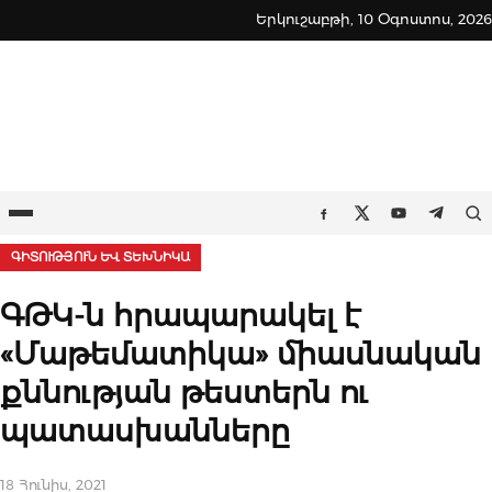
Skip
Երկուշաբթի, 10 Օգոստոս, 2026
to
content
Ընտրացանկ
Որ
Facebook
Twitter
Youtube
Teleg
ԳԻՏՈՒԹՅՈՒՆ ԵՒ ՏԵԽՆԻԿԱ
ԳԹԿ-ն հրապարակել է
«Մաթեմատիկա» միասնական
քննության թեստերն ու
պատասխանները
18 Հունիս, 2021