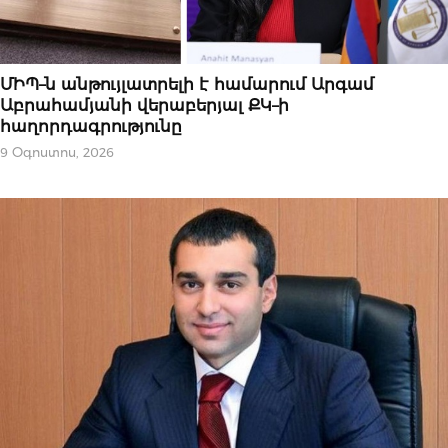
ՆՈՐՈՒԹՅՈՒՆՆԵՐ
ՄԻՊ–ն անթույլատրելի է համարում Արգամ
Աբրահամյանի վերաբերյալ ՔԿ–ի
հաղորդագրությունը
9 Օգոստոս, 2026