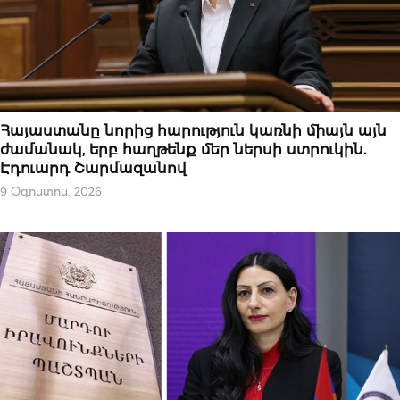
ՆՈՐՈՒԹՅՈՒՆՆԵՐ
Հայաստանը նորից հարություն կառնի միայն այն
ժամանակ, երբ հաղթենք մեր ներսի ստրուկին.
Էդուարդ Շարմազանով
9 Օգոստոս, 2026