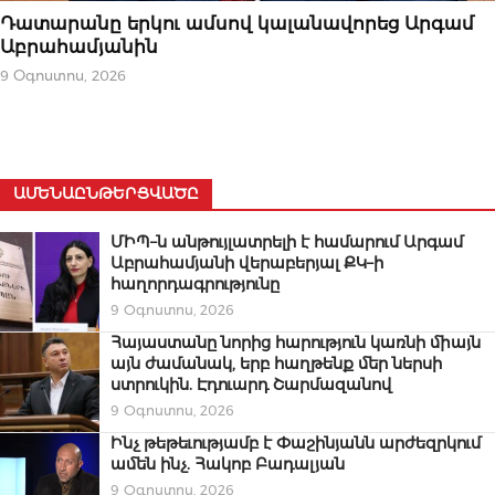
ՆՈՐՈՒԹՅՈՒՆՆԵՐ
Դատարանը երկու ամսով կալանավորեց Արգամ
Աբրահամյանին
9 Օգոստոս, 2026
ԱՄԵՆԱԸՆԹԵՐՑՎԱԾԸ
ՄԻՊ–ն անթույլատրելի է համարում Արգամ
Աբրահամյանի վերաբերյալ ՔԿ–ի
հաղորդագրությունը
9 Օգոստոս, 2026
Հայաստանը նորից հարություն կառնի միայն
այն ժամանակ, երբ հաղթենք մեր ներսի
ստրուկին. Էդուարդ Շարմազանով
9 Օգոստոս, 2026
Ինչ թեթեւությամբ է Փաշինյանն արժեզրկում
ամեն ինչ. Հակոբ Բադալյան
9 Օգոստոս, 2026