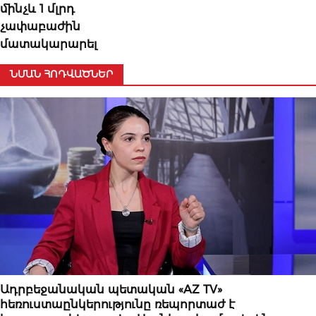
մինչև 1 մլրդ
չափաբաժին
մատակարարել
ՆՄԱՆ ՀՈԴՎԱԾՆԵՐ
ՆՈՐՈՒԹՅՈՒՆՆԵՐ
Ադրբեջանական պետական «AZ TV»
հեռուստաընկերությունը ռեպորտաժ է