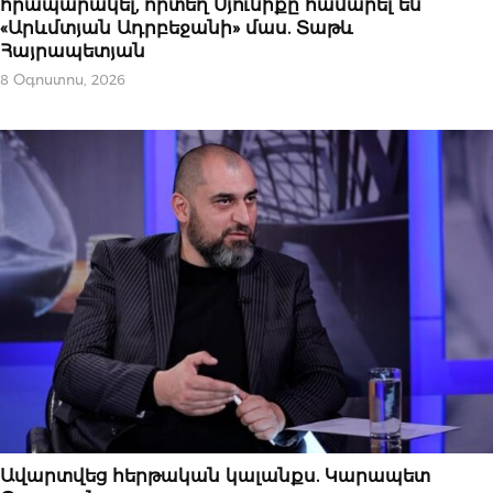
հրապարակել, որտեղ Սյունիքը համարել են
«Արևմտյան Ադրբեջանի» մաս. Տաթև
Հայրապետյան
8 Օգոստոս, 2026
ՆՈՐՈՒԹՅՈՒՆՆԵՐ
Ավարտվեց հերթական կալանքս. Կարապետ