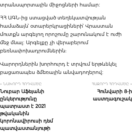
տրանսպորտային միջոցների համար։
ՀՀ ԱԳՆ-ից ստացված տեղեկատվության
համաձայն՝ օտարերկրացիների՝ Վրաստան
մուտքն արգելող որոշումը շարունակում է ուժի
մեջ մնալ։ Արգելքը չի վերաբերում
բեռնափոխադրումներին:
Վարորդներին խորհուրդ է տրվում երթևեկել
բացառապես ձմեռային անվադողերով։
← ՆԱԽՈՐԴ ՀՈԴՎԱԾԸ
ՀԱՋՈՐԴ ՀՈԴՎԱԾԸ →
Նուբար Աֆեյանի
Հունվարի 8-ի
ընկերությունը
աստղագուշակ
պատրաստ է 2021
թվականին
կորոնավիրուսի դեմ
պատվաստանյութի