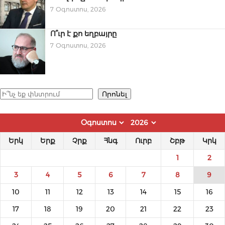
7 Օգոստոս, 2026
Ո՞ւր է քո եղբայրը
7 Օգոստոս, 2026
Որոնել
Որոնել
Երկ
Երք
Չրք
Հնգ
Ուրբ
Շբթ
Կրկ
1
2
3
4
5
6
7
8
9
10
11
12
13
14
15
16
17
18
19
20
21
22
23