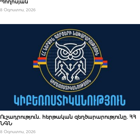
Պողոսյան
8 Օգոստոս, 2026
ՆՈՐՈՒԹՅՈՒՆՆԵՐ
Ուշադրություն․ հերթական զեղծարարությունը. ՀՀ
ՆԳՆ
8 Օգոստոս, 2026