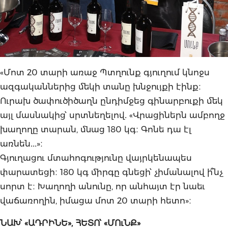
«Մոտ 20 տարի առաջ Պտղունք գյուղում կնոջս
ազգականներից մեկի տանը խնջույքի էինք։
Ուրախ ծափուծիծաղն ընդիմջեց գինարբուքի մեկ
այլ մասնակից՝ սրտնեղելով․ «Վրացիներն ամբողջ
խաղողը տարան, մնաց 180 կգ։ Գոնե դա էլ
առնեն․․․»։
Գյուղացու մտահոգությունը վայրկենապես
փարատեցի։ 180 կգ միրգը գնեցի՝ չիմանալով ի՞նչ
սորտ է։ Խաղողի անունը, որ անհայտ էր նաեւ
վաճառողին, իմացա մոտ 20 տարի հետո»։
ՆԱԽ՝ «ԱԴՐԻՆԵ», ՀԵՏՈ՝ «ՄՈւՆՔ»