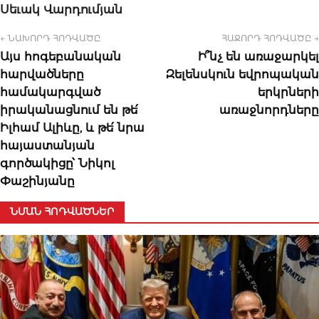
Սեւակ Վարդումյան
← ՆԱԽՈՐԴ ՀՈԴՎԱԾԸ
ՀԱՋՈՐԴ ՀՈԴՎԱԾԸ →
Այս հոգեբանական
Ի՞նչ են առաջարկել
հարվածները
Զելենսկուն եվրոպական
համակարգված
երկրների
իրականացնում են թե՛
առաջնորդները
Իլհամ Ալիևը, և թե՛ նրա
հայաստանյան
գործակիցը՝ Նիկոլ
Փաշինյանը
ՆՄԱՆ ՀՈԴՎԱԾՆԵՐ