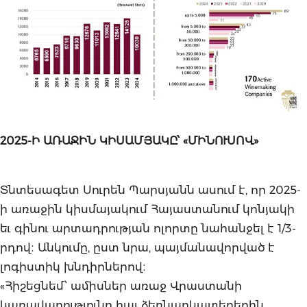
2025-Ի ԱՌԱՋԻՆ ԿԻՍԱՄՅԱԿԸ՝ «ՄԻՆՈՒՍՈՎ»
Տնտեսագետ Սուրեն Պարսյանն ասում է, որ 2025-
ի առաջին կիսմայակում Հայաստանում կոնյակի
եւ գինու արտադրության ոլորտը նահանջել է 1/3-
րդով։ Անկումը, ըստ նրա, պայմանավորված է
լոգիստիկ խնդիրներով։
«Հիշեցնեմ՝ ամիսներ առաջ Վրաստանի
կառավարությունը հայ ձեռնարկատերերին