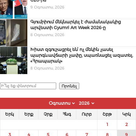
9 Օգոստոս, 2026
Գյումրիում մեկնարկել է ժամանակակից
արվեստի Gyumri Art Week 2026-ը
8 Օգոստոս, 2026
Խիստ զգուշացրել են՝ ոչ մեկին չասել
պարգևավճարի չափը, սպառնացել ազատել․
«Հրապարակ»
8 Օգոստոս, 2026
Որոնել
Որոնել
Երկ
Երք
Չրք
Հնգ
Ուրբ
Շբթ
Կրկ
1
2
3
4
5
6
7
8
9