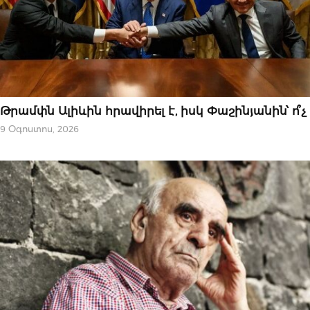
ԿԱՐԵՎՈՐԸ
Թրամփն Ալիևին հրավիրել է, իսկ Փաշինյանին՝ ո՞չ
9 Օգոստոս, 2026