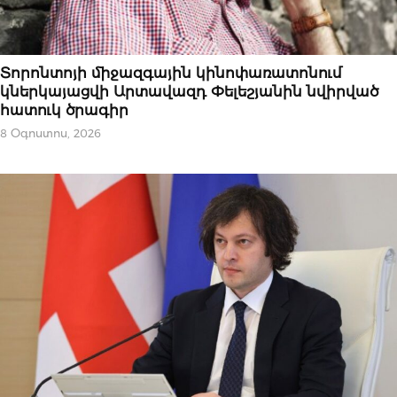
ԱԶԳԱՅԻՆ
Տորոնտոյի միջազգային կինոփառատոնում
կներկայացվի Արտավազդ Փելեշյանին նվիրված
հատուկ ծրագիր
8 Օգոստոս, 2026