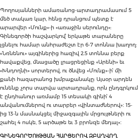
Պողոսյանների ամառանոց-արտադրամասում 5
մեծ տակառ կար, հենց դրանցում պետք է
արարվեր «Մունք»-ի «առաջին սերունդը»:
Գինեգործի հաշվարկով՝ երկաթե տարաները
լցնելու համար անհրաժեշտ էր 6-7 տոննա խաղող:
«Նռնենու» այգիներից հազիվ 2.5 տոննա բերք
հավաքվեց, մնացածը լրացրեցինք «Արենի» եւ
«Խնդողնի» սորտերով, ու ծնվեց «Մունք»-ի՝ մի
քանի հազարանոց խմբաքանակը: Այսօր արդեն
ունենք չորս տարվա արտադրանք, որն ընդգրկում
է ընդհանուր առմամբ 15 տեսակի գինի՝ 4
անվանումներով ու տարբեր «վինտաժներով»։ 15-
ից 13-ն մասնակցել միջազգային մրցույթների ու
շահել 4 ոսկե, 5 արծաթե եւ 3 բրոնզե մեդալ»։
ԳԻՆԵԳՈՐԾՈՒԹՅԱՆ ՀԱՐՑԵՐՈՎ ԶԲԱՂՎՈՂ