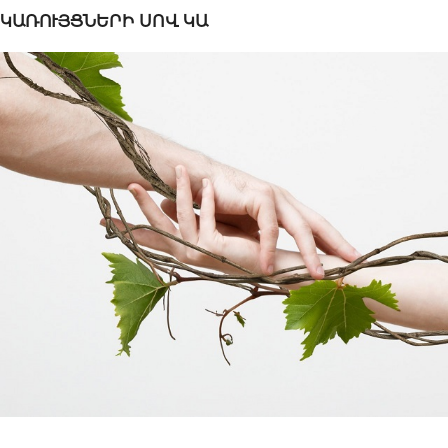
ԿԱՌՈՒՅՑՆԵՐԻ ՍՈՎ ԿԱ