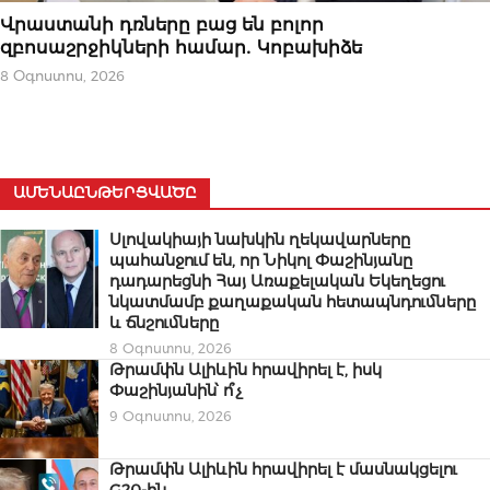
ՆՈՐՈՒԹՅՈՒՆՆԵՐ
Վրաստանի դռները բաց են բոլոր
զբոսաշրջիկների համար․ Կոբախիձե
8 Օգոստոս, 2026
ԱՄԵՆԱԸՆԹԵՐՑՎԱԾԸ
Սլովակիայի նախկին ղեկավարները
պահանջում են, որ Նիկոլ Փաշինյանը
դադարեցնի Հայ Առաքելական Եկեղեցու
նկատմամբ քաղաքական հետապնդումները
և ճնշումները
8 Օգոստոս, 2026
Թրամփն Ալիևին հրավիրել է, իսկ
Փաշինյանին՝ ո՞չ
9 Օգոստոս, 2026
Թրամփն Ալիևին հրավիրել է մասնակցելու
G20-ին