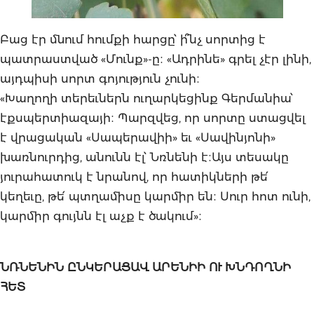
Բաց էր մնում հումքի հարցը՝ ի՞նչ սորտից է
պատրաստված «Մունք»-ը։ «Ադրինե» գրել չէր լինի,
այդպիսի սորտ գոյություն չունի։
«Խաղողի տերեւներն ուղարկեցինք Գերմանիա՝
էքսպերտիազայի։ Պարզվեց, որ սորտը ստացվել
է վրացական «Սապերավիի» եւ «Սավինյոնի»
խառնուրդից, անունն էլ՝ Նռնենի է։Այս տեսակը
յուրահատուկ է նրանով, որ հատիկների թե՛
կեղեւը, թե՛ պտղամիսը կարմիր են։ Սուր հոտ ունի,
կարմիր գույնն էլ աչք է ծակում»։
ՆՌՆԵՆԻՆ ԸՆԿԵՐԱՑԱՎ ԱՐԵՆԻԻ ՈՒ ԽՆԴՈՂՆԻ
ՀԵՏ