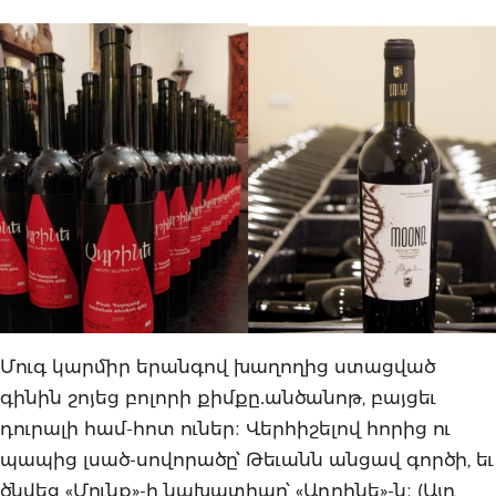
Մուգ կարմիր երանգով խաղողից ստացված
գինին շոյեց բոլորի քիմքը․անծանոթ, բայցեւ
դուրալի համ-հոտ ուներ։ Վերհիշելով հորից ու
պապից լսած-սովորածը՝ Թեւանն անցավ գործի, եւ
ծնվեց «Մունք»-ի նախատիպը՝ «Ադրինե»-ն։ (Այդ