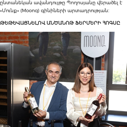
ընտանեկան ավանդույթը Պողոսյանը վերածել է
«Մունք» (Moonq) գինիների արտադրության։
ԹԵԹԵՎԱՑՆԵԼՈՎ ԱՆԾԱՆՈԹ ՖԵՐՄԵՐԻ ՀՈԳՍԸ