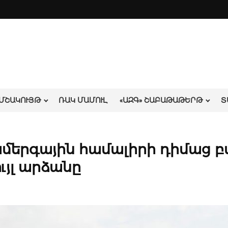
ՄՇԱԿՈՒՅԹ
ՌԱԿ ՄԱՄՈՒԼ
«ԱԶԳ» ՇԱԲԱԹԱԹԵՐԹ
Տ
ամերգային համալիրի դիմաց 
ւյլ արձանը