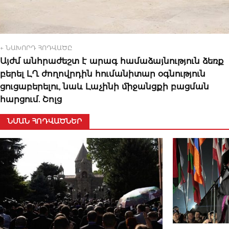
← ՆԱԽՈՐԴ ՀՈԴՎԱԾԸ
Այժմ անհրաժեշտ է արագ համաձայնություն ձեռք
բերել ԼՂ ժողովրդին հումանիտար օգնություն
ցուցաբերելու, նաև Լաչինի միջանցքի բացման
հարցում. Շոլց
ՆՄԱՆ ՀՈԴՎԱԾՆԵՐ