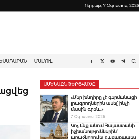
Ուրբաթ, 7 Օգոստոս, 2026
ԵՍԱԴԱՐԱՆ
ՄԱՄՈՒԼ
Որ
Facebook
Twitter
Youtube
Teleg
ԱՄԵՆԱԸՆԹԵՐՑՎԱԾԸ
բացվեց
«Մեր խնդիրը չէ գերմանացի
լրագրողներին ասել՝ ինչի
մասին գրեն…»
7 Օգոստոս, 2026
Կոչ ենք անում Հայաստանի
իշխանություններին`
առաջնորդվել բացառապես