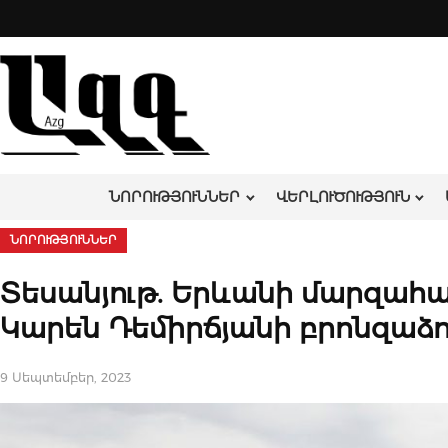
Skip
to
content
ՆՈՐՈՒԹՅՈՒՆՆԵՐ
ՎԵՐԼՈՒԾՈՒԹՅՈՒՆ
ՆՈՐՈՒԹՅՈՒՆՆԵՐ
Տեսանյութ. Երևանի մարզահ
Կարեն Դեմիրճյանի բրոնզաձո
9 Սեպտեմբեր, 2023