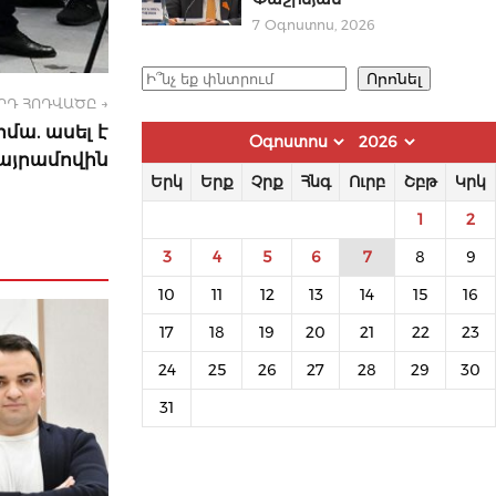
7 Օգոստոս, 2026
Որոնել
Որոնել
ՐԴ ՀՈԴՎԱԾԸ →
մա. ասել է
Բայրամովին
Երկ
Երք
Չրք
Հնգ
Ուրբ
Շբթ
Կրկ
1
2
3
4
5
6
7
8
9
10
11
12
13
14
15
16
17
18
19
20
21
22
23
24
25
26
27
28
29
30
31