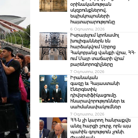
օրինականության
սկզբունքներով.
եպիսկոպոսների
հայտարարությունը
6 Օգոստոս, 2026
Իսրայելում կրոնամոլ
խուլիգաններն են
հարձակվում Սրբոց
Հակոբյանց վանքի վրա, ՀՀ-
ում Մայր տաճարի վրա՝
բարենորոգիչները
7 Օգոստոս, 2026
Իրանական
գազը եւ Հայաստանի
էներգետիկ
դիվերսիֆիկացումը.
հնարավորություններ եւ
սահմանափակումներ
7 Օգոստոս, 2026
ՀՀ-ն չի կարող հանրաքվե
անել հարցի շուրջ, որն այս
պահին գոյություն չունի.
Փաշինյան