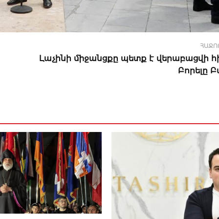
ՀԱՋՈ
Լաչինի միջանցքը պետք է վերաբացվի հի
Բորելը 