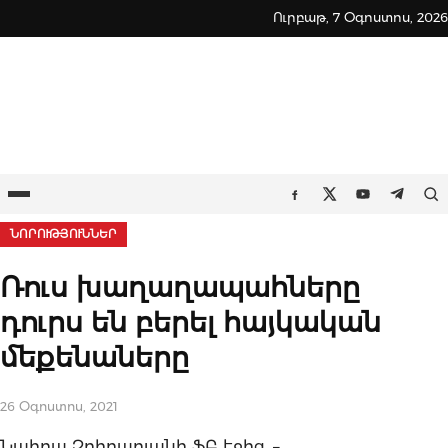
Skip
Ուրբաթ, 7 Օգոստոս, 2026
to
content
Ընտրացանկ
Որ
Facebook
Twitter
Youtube
Teleg
ՆՈՐՈՒԹՅՈՒՆՆԵՐ
Ռուս խաղաղապահները
դուրս են բերել հայկական
մեքենաները
26 Օգոստոս, 2021
Նաիրա Զոհրաբյանի ՖԲ էջից, –