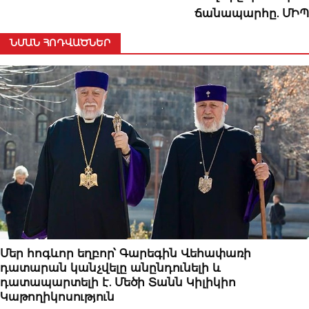
ճանապարհը. ՄԻՊ
ՆՄԱՆ ՀՈԴՎԱԾՆԵՐ
ԿԱՐԵՎՈՐԸ
Մեր հոգևոր եղբոր՝ Գարեգին Վեհափառի
դատարան կանչվելը անընդունելի և
դատապարտելի է. Մեծի Տանն Կիլիկիո
Կաթողիկոսություն