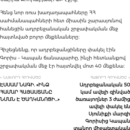
Հենց նոր ռուս խաղաղապահները ՀՀ
սահմանապահների հետ միասին շարասյունով
հանեցին ադրբեջանական շրջափակման մեջ
հայտնված բոլոր մեքենաները։
Հիշեցնենք, որ ադրբեջանցիները փակել էին
Գորիս – Կապան ճանապարհը, ինչի հետևանքով
շրջափակման մեջ էր հայտնվել մոտ 40 մեքենա։
← ՆԱԽՈՐԴ ՀՈԴՎԱԾԸ
ՀԱՋՈՐԴ ՀՈԴՎԱԾԸ →
ԷՍՍԱՄ ՆԱԳԻ. «ԻՆՁ
Ադրբեջանական 50
ՀԱՄԱՐ ՀԱՅԱՍՏԱՆԸ
կամ ավելի զինված
ՆՄԱՆ Է ԾԱՂԿԱՆՈՑԻ…»
ծառայողներ 3 ժամից
ավելի փակել են
Սյունիքի մարզի
Գորիսից Կապան
տանող միջպետական