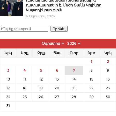
դատարան կանչվելը անընդունելի և
դատապարտելի է. Մեծի Տանն Կիլիկիո
Կաթողիկոսություն
6 Օգոստոս, 2026
Որոնել
Որոնել
Երկ
Երք
Չրք
Հնգ
Ուրբ
Շբթ
Կրկ
1
2
3
4
5
6
7
8
9
10
11
12
13
14
15
16
17
18
19
20
21
22
23
24
25
26
27
28
29
30
31