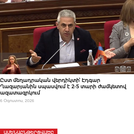
ԿԱՐԵՎՈՐԸ
Ըստ մեղադրական վերդիկտի՝ Էդգար
Ղազարյանին սպասվում է 2-5 տարի ժամկետով
ազատազրկում
6 Օգոստոս, 2026
ԱՄԵՆԱԸՆԹԵՐՑՎԱԾԸ