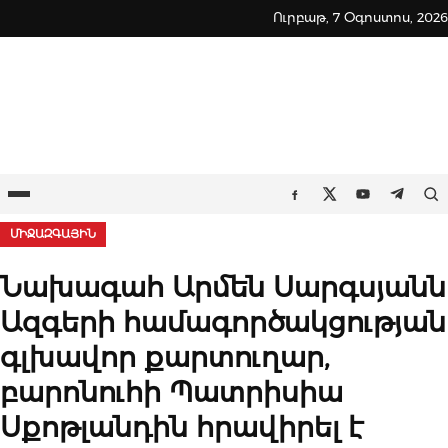
Skip
Ուրբաթ, 7 Օգոստոս, 2026
to
content
Ընտրացանկ
Որ
Facebook
Twitter
Youtube
Teleg
ՄԻՋԱԶԳԱՅԻՆ
Նախագահ Արմեն Սարգսյանն
Ազգերի համագործակցության
գլխավոր քարտուղար,
բարոնուհի Պատրիսիա
Սքոթլանդին հրավիրել է