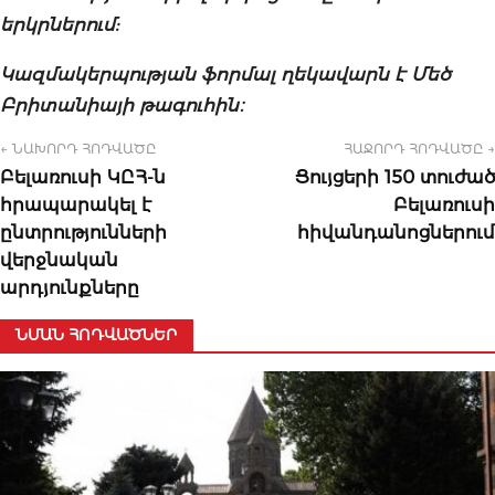
երկրներում:
Կազմակերպության ֆորմալ ղեկավարն է Մեծ
Բրիտանիայի թագուհին։
← ՆԱԽՈՐԴ ՀՈԴՎԱԾԸ
ՀԱՋՈՐԴ ՀՈԴՎԱԾԸ →
Բելառուսի ԿԸՀ-ն
Ցույցերի 150 տուժած
հրապարակել է
Բելառուսի
ընտրությունների
հիվանդանոցներում
վերջնական
արդյունքները
ՆՄԱՆ ՀՈԴՎԱԾՆԵՐ