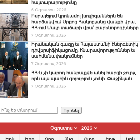
հայտարարությունը
6 Օգոստոս, 2026
Իսրայելում կրոնամոլ խուլիգաններն են
հարձակվում Սրբոց Հակոբյանց վանքի վրա,
ՀՀ-ում Մայր տաճարի վրա՝ բարենորոգիչները
7 Օգոստոս, 2026
Իրանական գազը եւ Հայաստանի էներգետիկ
դիվերսիֆիկացումը. հնարավորություններ եւ
սահմանափակումներ
7 Օգոստոս, 2026
ՀՀ-ն չի կարող հանրաքվե անել հարցի շուրջ,
որն այս պահին գոյություն չունի. Փաշինյան
7 Օգոստոս, 2026
Որոնել
Որոնել
Երկ
Երք
Չրք
Հնգ
Ուրբ
Շբթ
Կրկ