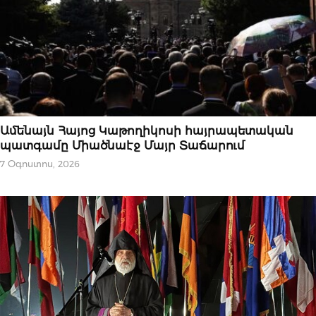
ՆՈՐՈՒԹՅՈՒՆՆԵՐ
Ամենայն Հայոց Կաթողիկոսի հայրապետական
պատգամը Միածնաէջ Մայր Տաճարում
7 Օգոստոս, 2026