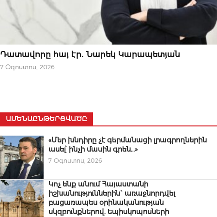
ՆՈՐՈՒԹՅՈՒՆՆԵՐ
Դատավորը հայ էր․ Նարեկ Կարապետյան
7 Օգոստոս, 2026
ԱՄԵՆԱԸՆԹԵՐՑՎԱԾԸ
«Մեր խնդիրը չէ գերմանացի լրագրողներին
ասել՝ ինչի մասին գրեն…»
7 Օգոստոս, 2026
Կոչ ենք անում Հայաստանի
իշխանություններին` առաջնորդվել
բացառապես օրինականության
սկզբունքներով. եպիսկոպոսների