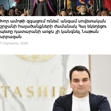
ՆՈՐՈՒԹՅՈՒՆՆԵՐ
Խոր ամոթի զգացում ունեմ. անգամ սովետական
շրջանի հալածանքների ժամանակ Հայ եկեղեցու
պետը դատարանի առջև չի կանգնել. Նաթան
սրբազան
7 Օգոստոս, 2026