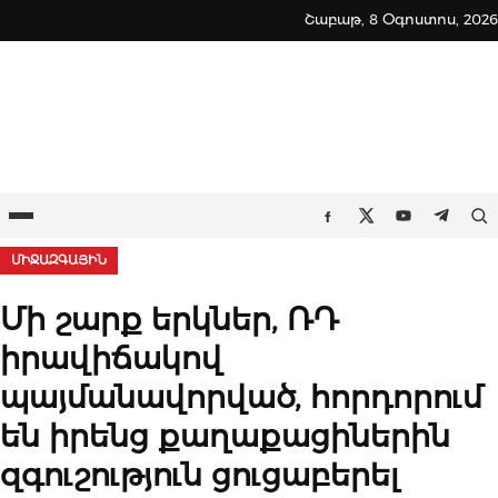
Skip
Շաբաթ, 8 Օգոստոս, 2026
to
content
Ընտրացանկ
Որ
Facebook
Twitter
Youtube
Teleg
ՄԻՋԱԶԳԱՅԻՆ
Մի շարք երկներ, ՌԴ
իրավիճակով
պայմանավորված, հորդորում
են իրենց քաղաքացիներին
զգուշություն ցուցաբերել