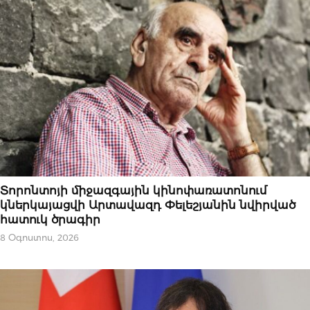
ԱԶԳԱՅԻՆ
Տորոնտոյի միջազգային կինոփառատոնում
կներկայացվի Արտավազդ Փելեշյանին նվիրված
հատուկ ծրագիր
8 Օգոստոս, 2026