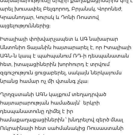
նախարարությունը երկրի քաղաքացիներին կոչ է
արել խուսափել Բելգորոդ, Բրյանսկ, Վորոնեժ,
Կրասնոդար, Կուրսկ և Դոնի Ռոստով
այցելություններից:
Իտալիայի փոխվարչապետ և ԱԳ նախարար
Անտոնիո Տայանին հայտարարել է, որ Իտալիայի
ԱԳՆ-ն կապ է պահպանում ՌԴ-ի դեսպանատան
հետ, իտալացիներին խորհուրդ է տրվում
զգուշություն ցուցաբերել, սակայն ներկայումս
նրանց համար ոչ մի վտանգ չկա:
Ղրղզստանի ԱԳՆ կայքում տեղադրված
հայտարարության համաձայն՝ երկրի
դեսպանատունը դիմել է իր
համաքաղաքացիներին ՝ խնդրելով զերծ մնալ
Ուկրաինայի հետ սահմանակից Ռուսաստանի