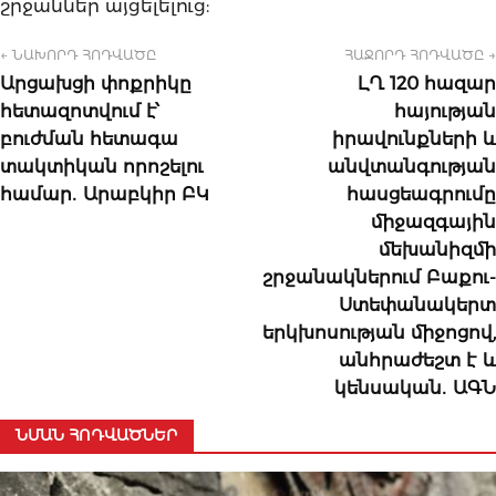
շրջաններ այցելելուց:
← ՆԱԽՈՐԴ ՀՈԴՎԱԾԸ
ՀԱՋՈՐԴ ՀՈԴՎԱԾԸ →
Արցախցի փոքրիկը
ԼՂ 120 հազար
հետազոտվում է՝
հայության
բուժման հետագա
իրավունքների և
տակտիկան որոշելու
անվտանգության
համար․ Արաբկիր ԲԿ
հասցեագրումը
միջազգային
մեխանիզմի
շրջանակներում Բաքու-
Ստեփանակերտ
երկխոսության միջոցով,
անհրաժեշտ է և
կենսական․ ԱԳՆ
ՆՄԱՆ ՀՈԴՎԱԾՆԵՐ