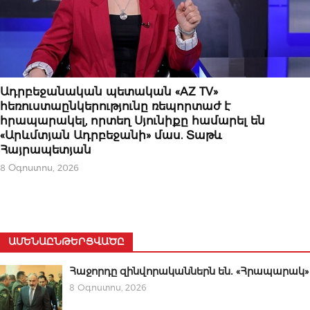
ՆՈՐՈՒԹՅՈՒՆՆԵՐ
Ադրբեջանական պետական «AZ TV»
հեռուստաընկերությունը ռեպորտաժ է
հրապարակել, որտեղ Սյունիքը համարել են
«Արևմտյան Ադրբեջանի» մաս. Տաթև
Հայրապետյան
8 Օգոստոս, 2026
ԱՄԵՆԱԸՆԹԵՐՑՎԱԾԸ
Հաջորդը զինվորականներն են․ «Հրապարակ»
8 Օգոստոս, 2026