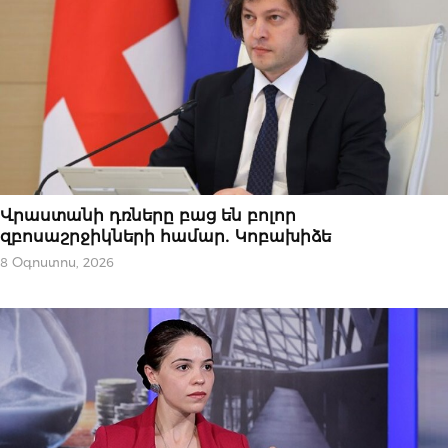
ՆՈՐՈՒԹՅՈՒՆՆԵՐ
Վրաստանի դռները բաց են բոլոր
զբոսաշրջիկների համար․ Կոբախիձե
8 Օգոստոս, 2026