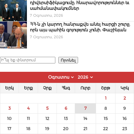
դիվերսիֆիկացումը. հնարավորություններ եւ
սահմանափակումներ
7 Օգոստոս, 2026
ՀՀ-ն չի կարող հանրաքվե անել հարցի շուրջ,
որն այս պահին գոյություն չունի. Փաշինյան
7 Օգոստոս, 2026
Որոնել
Որոնել
Երկ
Երք
Չրք
Հնգ
Ուրբ
Շբթ
Կրկ
1
2
3
4
5
6
7
8
9
10
11
12
13
14
15
16
17
18
19
20
21
22
23