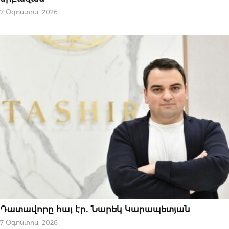
7 Օգոստոս, 2026
ՆՈՐՈՒԹՅՈՒՆՆԵՐ
Դատավորը հայ էր․ Նարեկ Կարապետյան
7 Օգոստոս, 2026