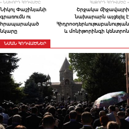
← ՆԱԽՈՐԴ ՀՈԴՎԱԾԸ
ՀԱՋՈՐԴ ՀՈԴՎԱԾԸ →
Նիկոլ Փաշինյանի
Շրջակա միջավայրի
գրառումն ու
նախարարն այցելել է
հրապարակած
Հիդրոօդերևութաբանության
նկարը
և մոնիթորինգի կենտրոն
ՆՄԱՆ ՀՈԴՎԱԾՆԵՐ