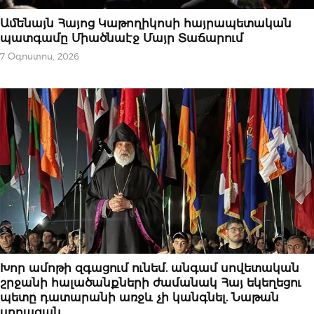
ՆՈՐՈՒԹՅՈՒՆՆԵՐ
Ամենայն Հայոց Կաթողիկոսի հայրապետական
պատգամը Միածնաէջ Մայր Տաճարում
7 Օգոստոս, 2026
ՆՈՐՈՒԹՅՈՒՆՆԵՐ
Խոր ամոթի զգացում ունեմ. անգամ սովետական
շրջանի հալածանքների ժամանակ Հայ եկեղեցու
պետը դատարանի առջև չի կանգնել. Նաթան
սրբազան