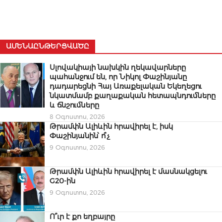
ԱՄԵՆԱԸՆԹԵՐՑՎԱԾԸ
Սլովակիայի նախկին ղեկավարները
պահանջում են, որ Նիկոլ Փաշինյանը
դադարեցնի Հայ Առաքելական Եկեղեցու
նկատմամբ քաղաքական հետապնդումները
և ճնշումները
8 Օգոստոս, 2026
Թրամփն Ալիևին հրավիրել է, իսկ
Փաշինյանին՝ ո՞չ
9 Օգոստոս, 2026
Թրամփն Ալիևին հրավիրել է մասնակցելու
G20-ին
9 Օգոստոս, 2026
Ո՞ւր է քո եղբայրը