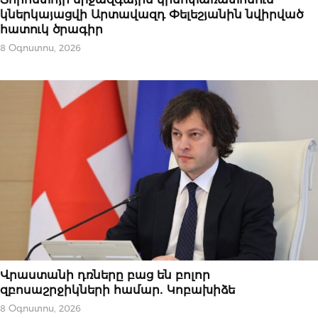
կներկայացվի Արտավազդ Փելեշյանին նվիրված
հատուկ ծրագիր
8 Օգոստոս, 2026
ՆՈՐՈՒԹՅՈՒՆՆԵՐ
Վրաստանի դռները բաց են բոլոր
զբոսաշրջիկների համար․ Կոբախիձե
8 Օգոստոս, 2026