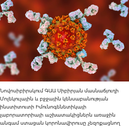
Նովոսիբիրսկում ԳԱԱ Սիբիրյան մասնաճյուղի
Մոլեկուլային և բջջային կենսաբանության
ինստիտուտի Իմունոգենետիկայի
լաբորատորիայի աշխատակիցներն առաջին
անգամ ստացան կորոնավիրուսը չեզոքացնող