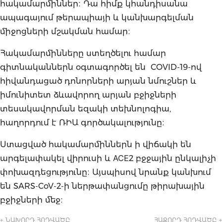
հակամարմիններ։ Դա հիմք կհանդիսանա
ապագայում թերապիայի և կանխարգելման
միջոցների մշակման համար։
Հակամարմինները ստեղծելու համար
գիտնականներն օգտագործել են COVID-19-ով
հիվանդացած դոնորների արյան նմուշներ և
իմունիտետ ձևավորող արյան բջիջների
տեսակավորման եզակի տեխնոլոգիա,
հաղորդում է ՌԻԱ գործակալությունը։
Ստացված հակամարմիններն ի վիճակի են
արգելափակել վիրուսի և АСЕ2 բջջային ընկալիչի
փոխազդեցությունը։ Այսպիսով նրանք կանխում
են SARS-CoV-2-ի ներթափանցումը թիրախային
բջիջների մեջ։
← ՆԱԽՈՐԴ ՀՈԴՎԱԾԸ
ՀԱՋՈՐԴ ՀՈԴՎԱԾԸ →