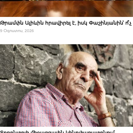
ԿԱՐԵՎՈՐԸ
Թրամփն Ալիևին հրավիրել է, իսկ Փաշինյանին՝ ո՞չ
9 Օգոստոս, 2026
ԱԶԳԱՅԻՆ
Տորոնտոյի միջազգային կինոփառատոնում