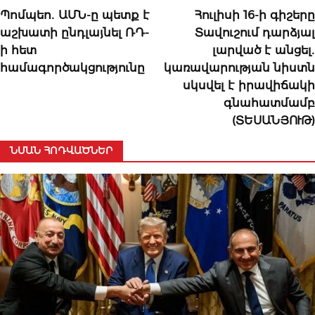
Պոմպեո․ ԱՄՆ-ը պետք է
Հուլիսի 16-ի գիշերը
աշխատի ընդլայնել ՌԴ-
Տավուշում դարձյալ
ի հետ
լարված է անցել․
համագործակցությունը
կառավարության նիստն
սկսվել է իրավիճակի
գնահատմամբ
(ՏԵՍԱՆՅՈՒԹ)
ՆՄԱՆ ՀՈԴՎԱԾՆԵՐ