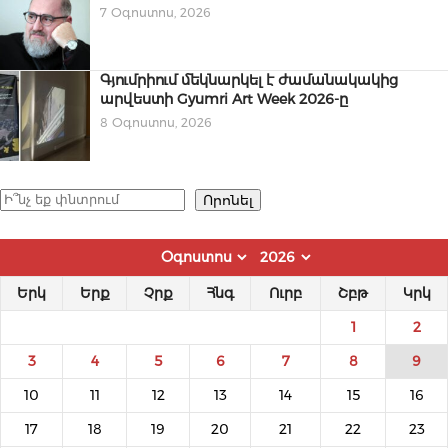
7 Օգոստոս, 2026
Գյումրիում մեկնարկել է ժամանակակից
արվեստի Gyumri Art Week 2026-ը
8 Օգոստոս, 2026
Որոնել
Որոնել
Երկ
Երք
Չրք
Հնգ
Ուրբ
Շբթ
Կրկ
1
2
3
4
5
6
7
8
9
10
11
12
13
14
15
16
17
18
19
20
21
22
23