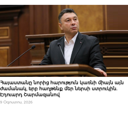
ՆՈՐՈՒԹՅՈՒՆՆԵՐ
Հայաստանը նորից հարություն կառնի միայն այն
ժամանակ, երբ հաղթենք մեր ներսի ստրուկին.
Էդուարդ Շարմազանով
9 Օգոստոս, 2026