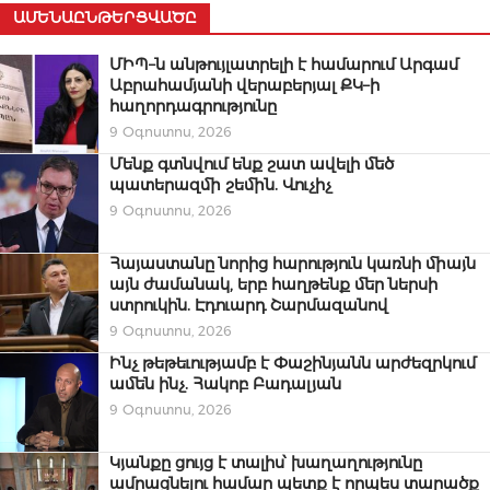
ԱՄԵՆԱԸՆԹԵՐՑՎԱԾԸ
ՄԻՊ–ն անթույլատրելի է համարում Արգամ
Աբրահամյանի վերաբերյալ ՔԿ–ի
հաղորդագրությունը
9 Օգոստոս, 2026
Մենք գտնվում ենք շատ ավելի մեծ
պատերազմի շեմին. Վուչիչ
9 Օգոստոս, 2026
Հայաստանը նորից հարություն կառնի միայն
այն ժամանակ, երբ հաղթենք մեր ներսի
ստրուկին. Էդուարդ Շարմազանով
9 Օգոստոս, 2026
Ինչ թեթեւությամբ է Փաշինյանն արժեզրկում
ամեն ինչ. Հակոբ Բադալյան
9 Օգոստոս, 2026
Կյանքը ցույց է տալիս՝ խաղաղությունը
ամրացնելու համար պետք է որպես տարածք