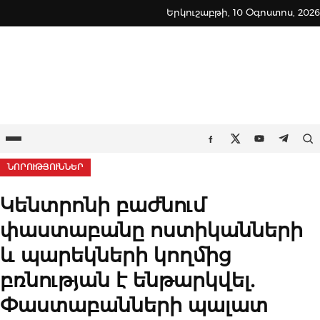
Skip
Երկուշաբթի, 10 Օգոստոս, 2026
to
content
Ընտրացանկ
Որ
Facebook
Twitter
Youtube
Teleg
ՆՈՐՈՒԹՅՈՒՆՆԵՐ
Կենտրոնի բաժնում
փաստաբանը ոստիկանների
և պարեկների կողմից
բռնության է ենթարկվել․
Փաստաբանների պալատ