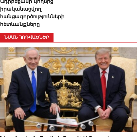
Ադրբեջանի կողմից
իրականացվող
հանցագործությունների
հետևանքները
ՆՄԱՆ ՀՈԴՎԱԾՆԵՐ
ՄԻՋԱԶԳԱՅԻՆ