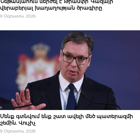
Նեթանյահուն մերժել է Թրամփի՝ Գազայի
վերաբերյալ խաղաղության ծրագիրը
9 Օգոստոս, 2026
ՄԻՋԱԶԳԱՅԻՆ
Մենք գտնվում ենք շատ ավելի մեծ պատերազմի
շեմին. Վուչիչ
9 Օգոստոս, 2026