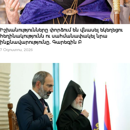
ԿԱՐԵՎՈՐԸ
Իշխանությունները փորձում են վնասել եկեղեցու
հեղինակությունն ու սահմանափակել նրա
ինքնավարությունը․ Գարեգին Բ
7 Օգոստոս, 2026