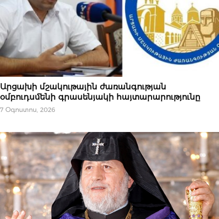
ԿԱՐԵՎՈՐԸ
Արցախի մշակութային ժառանգության
օմբուդսմենի գրասենյակի հայտարարությունը⁣
7 Օգոստոս, 2026