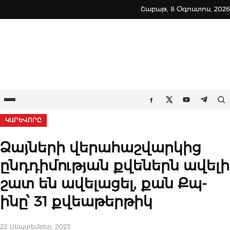
Skip
Շաբաթ, 8 Օգոստոս, 2026
to
content
Ընտրացանկ
Որ
Facebook
Twitter
Youtube
Teleg
ԿԱՐԵՎՈՐԸ
Ձայների վերահաշվարկից
ընդդիմության քվեներն ավելի
շատ են ավելացել, քան Քպ-
ինը՝ 31 քվեաթերթիկ
22 Սեպտեմբեր, 2023