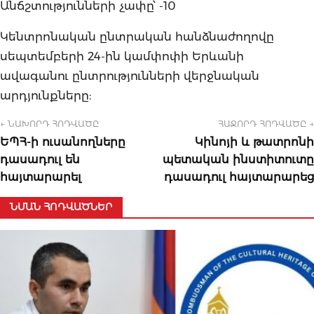
Անճշտությունների չափը՝ -10
Կենտրոնական ընտրական հանձնաժողովը
սեպտեմբերի 24-ին կամփոփի Երևանի
ավագանու ընտրությունների վերջնական
արդյունքները:
← ՆԱԽՈՐԴ ՀՈԴՎԱԾԸ
ՀԱՋՈՐԴ ՀՈԴՎԱԾԸ →
ԵՊՀ-ի ուսանողները
Կինոյի և թատրոնի
դասադուլ են
պետական ինստիտուտը
հայտարարել
դասադուլ հայտարարեց
ՆՄԱՆ ՀՈԴՎԱԾՆԵՐ