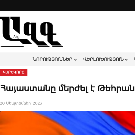
Skip
to
content
ՆՈՐՈՒԹՅՈՒՆՆԵՐ
ՎԵՐԼՈՒԾՈՒԹՅՈՒՆ
ԿԱՐԵՎՈՐԸ
Հայաստանը մերժել է Թեհրա
20 Սեպտեմբեր, 2023