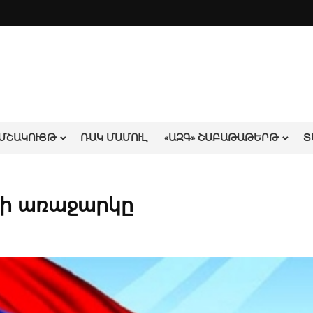
ՄՇԱԿՈՒՅԹ
ՌԱԿ ՄԱՄՈՒԼ
«ԱԶԳ» ՇԱԲԱԹԱԹԵՐԹ
Տ
նի առաջարկը