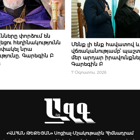
ւնները փորձում են
ԿԱՐԵՎՈՐԸ
եցու հեղինակությունն
Մենք լի ենք հավատով և
ափակել նրա
վճռականությամբ՝ պաշտ
թյունը․ Գարեգին Բ
մեր արդար իրավունքնե
Գարեգին Բ
6
7 Օգոստոս, 2026
«ՎԱՀԱՆ ԹԵՔԵՅԱՆ» Սոցիալ-Մշակութային Հիմնադրամ