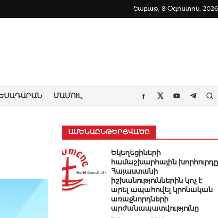
Շաբաթ, 8 Օգոստոս, 2026
ԵՍԱԴԱՐԱՆ
ՄԱՄՈՒԼ
Որ
Facebook
Twitter
Youtube
Teleg
ԱՄԵՆԱԸՆԹԵՐՑՎԱԾԸ
Եկեղեցիների
համաշխարհային խորհուրդը
Հայաստանի
իշխանություններին կոչ է
արել ապահովել կրոնական
առաջնորդների
արժանապատվությունը