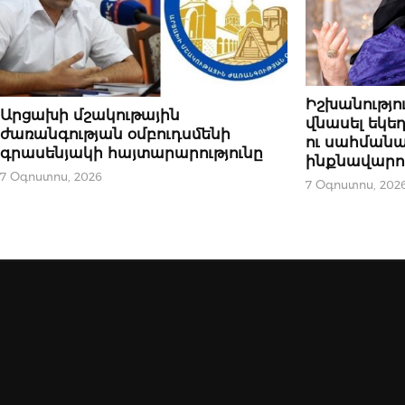
ԿԱՐԵՎՈՐԸ
Իշխանությո
ԿԱՐԵՎՈՐԸ
Արցախի մշակութային
վնասել եկեղ
ժառանգության օմբուդսմենի
ու սահման
գրասենյակի հայտարարությունը⁣
ինքնավարու
7 Օգոստոս, 2026
7 Օգոստոս, 202