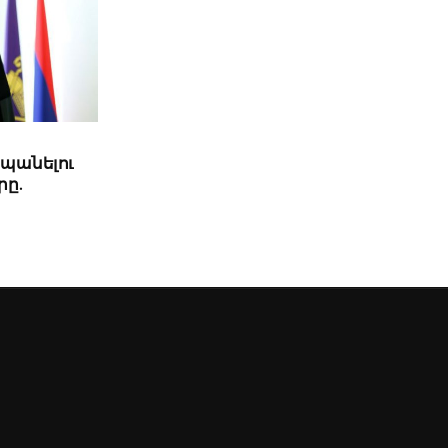
պանելու
րը.