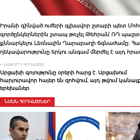
Իրանի զինված ուժերի գլխավոր շտաբի պետ Մոհ
գործընկերներին շտապ թռչել Թեհրան՝ ՌԴ պաշտ
քննարկելու Լեռնային Ղարաբաղի ճգնաժամը։ 
ղեկավարությունը երկու անգամ մերժել է այդ հրա
← ՆԱԽՈՐԴ ՀՈԴՎԱԾԸ
Արցախի գոյությունը օրերի հարց է. Արցախում
հարյուրավոր հայեր են զոհվում, այդ թվում կանայ
երեխաներ
ՆՄԱՆ ՀՈԴՎԱԾՆԵՐ