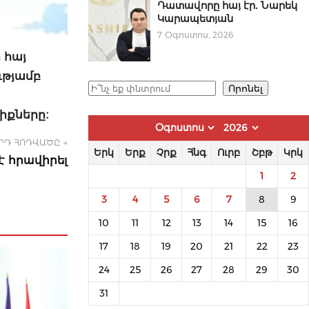
Դատավորը հայ էր․ Նարեկ
Կարապետյան
7 Օգոստոս, 2026
 հայ
ւթյամբ
Որոնել
Որոնել
իքները։
ՐԴ ՀՈԴՎԱԾԸ →
Երկ
Երք
Չրք
Հնգ
Ուրբ
Շբթ
Կրկ
 հրավիրել
1
2
3
4
5
6
7
8
9
10
11
12
13
14
15
16
17
18
19
20
21
22
23
24
25
26
27
28
29
30
31