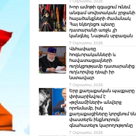
7 Օգոստոս, 2026
Խոր ամոթի զգացում ունեմ.
անգամ սովետական շրջանի
հալածանքների ժամանակ
Հայ եկեղեցու պետը
դատարանի առջև չի
կանգնել. Նաթան սրբազան
7 Օգոստոս, 2026
Վեհափառը
հոգևորականների և
հավատացյալների
ուղեկցությամբ դատարանից
ուղևորվեց դեպի իր
նստավայր
7 Օգոստոս, 2026
Երբ քաղաքական պայքարը
փոխարինվում է
«թշնամիների» անվերջ
որոնմամբ, իսկ
քաղաքացիները կորցնում են
փաստերն ինքնուրույն
գնահատելու կարողությունը
7 Օգոստոս, 2026