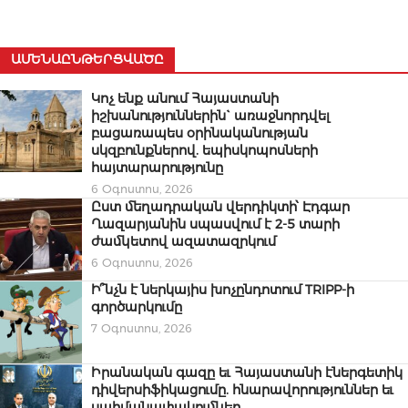
ԱՄԵՆԱԸՆԹԵՐՑՎԱԾԸ
Կոչ ենք անում Հայաստանի
իշխանություններին` առաջնորդվել
բացառապես օրինականության
սկզբունքներով. եպիսկոպոսների
հայտարարությունը
6 Օգոստոս, 2026
Ըստ մեղադրական վերդիկտի՝ Էդգար
Ղազարյանին սպասվում է 2-5 տարի
ժամկետով ազատազրկում
6 Օգոստոս, 2026
Ի՞նչն է ներկայիս խոչընդոտում TRIPP-ի
գործարկումը
7 Օգոստոս, 2026
Իրանական գազը եւ Հայաստանի էներգետիկ
դիվերսիֆիկացումը. հնարավորություններ եւ
սահմանափակումներ