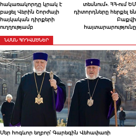
հակառակորդը կրակ է
տեսնում». ՀՀ–ում ԵՄ
բացել Վերին Շորժայի
դիտորդները հերքել են
հայկական դիրքերի
Բաքվի
ուղղությամբ
հայտարարությունը
ՆՄԱՆ ՀՈԴՎԱԾՆԵՐ
ԿԱՐԵՎՈՐԸ
Մեր հոգևոր եղբոր՝ Գարեգին Վեհափառի