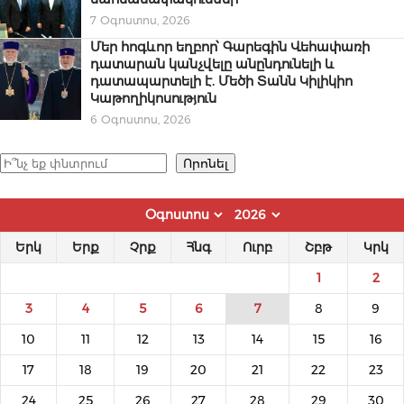
7 Օգոստոս, 2026
Մեր հոգևոր եղբոր՝ Գարեգին Վեհափառի
դատարան կանչվելը անընդունելի և
դատապարտելի է. Մեծի Տանն Կիլիկիո
Կաթողիկոսություն
6 Օգոստոս, 2026
Որոնել
Որոնել
Երկ
Երք
Չրք
Հնգ
Ուրբ
Շբթ
Կրկ
1
2
3
4
5
6
7
8
9
10
11
12
13
14
15
16
17
18
19
20
21
22
23
24
25
26
27
28
29
30