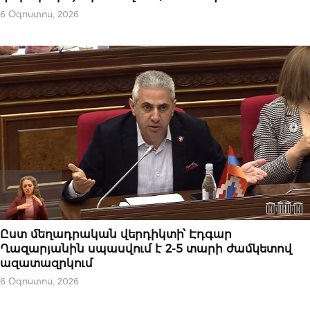
6 Օգոստոս, 2026
ԿԱՐԵՎՈՐԸ
Ըստ մեղադրական վերդիկտի՝ Էդգար
Ղազարյանին սպասվում է 2-5 տարի ժամկետով
ազատազրկում
6 Օգոստոս, 2026