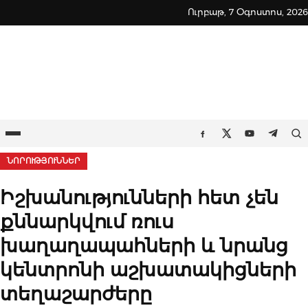
Skip
Ուրբաթ, 7 Օգոստոս, 2026
to
content
Ընտրացանկ
Որ
Facebook
Twitter
Youtube
Teleg
ՆՈՐՈՒԹՅՈՒՆՆԵՐ
Իշխանությունների հետ չեն
քննարկվում ռուս
խաղաղապահների և նրանց
կենտրոնի աշխատակիցների
տեղաշարժերը