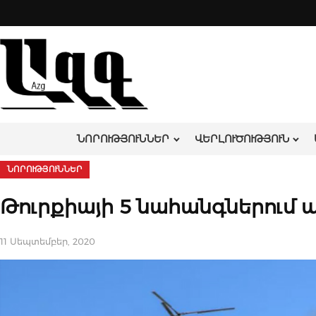
Skip
to
content
ՆՈՐՈՒԹՅՈՒՆՆԵՐ
ՎԵՐԼՈՒԾՈՒԹՅՈՒՆ
ՆՈՐՈՒԹՅՈՒՆՆԵՐ
Թուրքիայի 5 նահանգներում 
11 Սեպտեմբեր, 2020