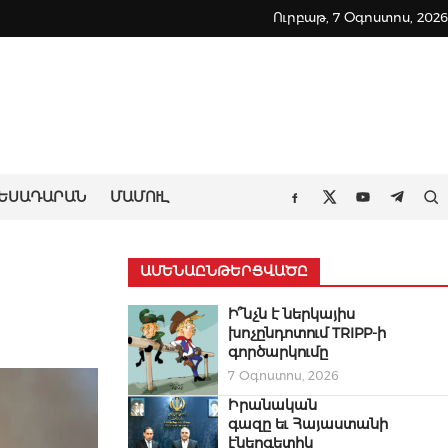
Ուրբաթ, 7 Օգոստոս, 2026
ԵՍԱԴԱՐԱՆ
ՄԱՄՈՒԼ
Որ
Facebook
Twitter
Youtube
Teleg
ԱՄԵՆԱԸՆԹԵՐՑՎԱԾԸ
Ի՞նչն է ներկայիս
խոչընդոտում TRIPP-ի
գործարկումը
7 Օգոստոս, 2026
Իրանական
գազը եւ Հայաստանի
էներգետիկ