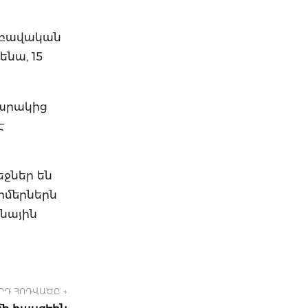
է բավական
ենա, 15
հարակից
է
եջներ են
րմերներն
տնային
ՐԴ ՀՈԴՎԱԾԸ →