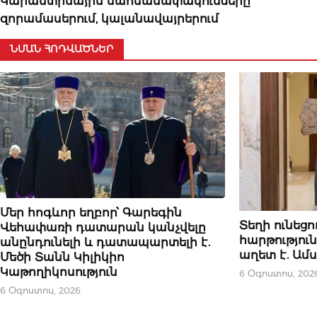
Կարանտինային սահմանափակումները
զորամասերում, կալանավայրերում
ՆՄԱՆ ՀՈԴՎԱԾՆԵՐ
ԿԱՐԵՎՈՐԸ
Մեր հոգևոր եղբոր՝ Գարեգին
ԿԱՐԵՎՈՐԸ
Տեղի ունեց
Վեհափառի դատարան կանչվելը
հարթությու
անընդունելի և դատապարտելի է.
աղետ է. Ամ
Մեծի Տանն Կիլիկիո
Կաթողիկոսություն
6 Օգոստոս, 202
6 Օգոստոս, 2026