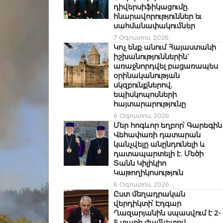
դիվերսիֆիկացումը.
հնարավորություններ եւ
սահմանափակումներ
7 Օգոստոս, 2026
Կոչ ենք անում Հայաստանի
իշխանություններին`
առաջնորդվել բացառապես
օրինականության
սկզբունքներով.
եպիսկոպոսների
հայտարարությունը
6 Օգոստոս, 2026
Մեր հոգևոր եղբոր՝ Գարեգին
Վեհափառի դատարան
կանչվելը անընդունելի և
դատապարտելի է. Մեծի
Տանն Կիլիկիո
Կաթողիկոսություն
6 Օգոստոս, 2026
Ըստ մեղադրական
վերդիկտի՝ Էդգար
Ղազարյանին սպասվում է 2-
5 տարի ժամկետով