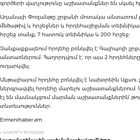
գործերի վարչությունը աշխատանքներ են սկսել հր
Ադանայի Փոզանթը շրջանի մոտակա անտառում բ
մեծաթիվ և հրշեջներ և հրդեհաշիջման տեխնիկա, ա
հրշեջ տանք, 7 հատուկ տեխնիկա և 200 հրշեջ:
Չանքաքքալեում հրդեհը բռնկվել է Գալիպոլի շր
անտառներում: Հաղորդվում է, որ այս 2 հրդեհներ
ուղարկվել:
Անթալիայում հրդեհը բռնկվել է նախօրեին Աքսու շ
ներգրավվել հրդեհը մարելու աշխատանքներում: Ն
էլ են մասնակցում մարման աշխատանքներին՝ թու
տնտեսություններ։
Ermenihaber.am
← ՆԱԽՈՐԴ ՀՈԴՎԱԾԸ