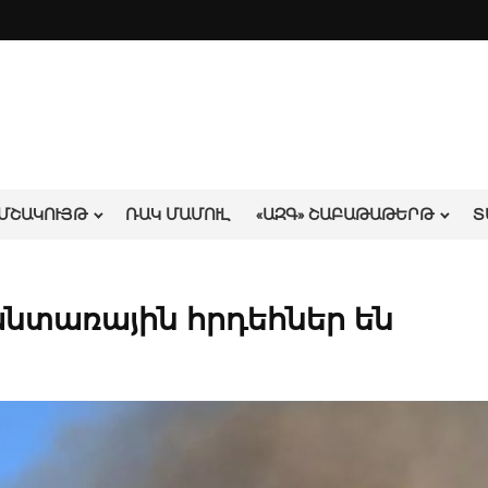
ՄՇԱԿՈՒՅԹ
ՌԱԿ ՄԱՄՈՒԼ
«ԱԶԳ» ՇԱԲԱԹԱԹԵՐԹ
Տ
անտառային հրդեհներ են