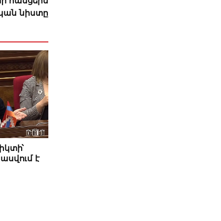
մի հասցեին
կան նիստը
իկտի՝
ասվում է