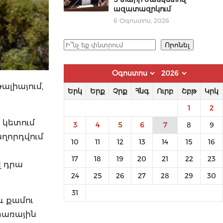
ազատազրկում
6 Օգոստոս, 2026
Որոնել
Որոնել
թալիայում,
Երկ
Երք
Չրք
Հնգ
Ուրբ
Շբթ
Կրկ
1
2
 կետում
3
4
5
6
7
8
9
աղորդվում
10
11
12
13
14
15
16
17
18
19
20
21
22
23
վ դրա
24
25
26
27
28
29
30
31
և քամու
տառային