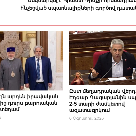
Մեկնարկել է Հրանտ Դինքի հիմնադրա
հնչեցված սպառնալիքների գործով դատա
ԿԱՐԵՎՈՐԸ
Ըստ մեղադրական վերդ
ողն արդեն իրավական
Էդգար Ղազարյանին սպ
նից դուրս բարոյական
2-5 տարի ժամկետով
ստեդամ
ազատազրկում
6
6 Օգոստոս, 2026