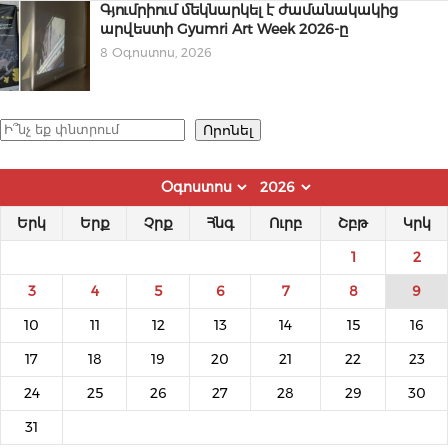
Գյումրիում մեկնարկել է ժամանակակից
արվեստի Gyumri Art Week 2026-ը
8 Օգոստոս, 2026
Որոնել
Որոնել
Երկ
Երք
Չրք
Հնգ
Ուրբ
Շբթ
Կրկ
1
2
3
4
5
6
7
8
9
10
11
12
13
14
15
16
17
18
19
20
21
22
23
24
25
26
27
28
29
30
31