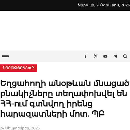
Skip
Կիրակի, 9 Օգոստոս, 2026
to
content
Ընտրացանկ
Որ
Facebook
Twitter
Youtube
Teleg
ՆՈՐՈՒԹՅՈՒՆՆԵՐ
Եղցահողի անօթևան մնացած
բնակիչները տեղափոխվել են
ՀՀ-ում գտնվող իրենց
հարազատների մոտ. ՊԲ
24 Սեպտեմբեր, 2023