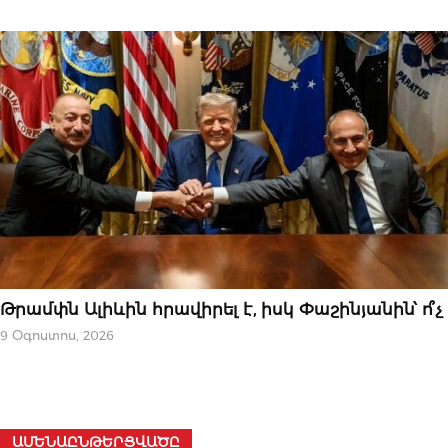
ԿԱՐԵՎՈՐԸ
Թրամփն Ալիևին հրավիրել է, իսկ Փաշինյանին՝ ո՞չ
9 Օգոստոս, 2026
ԱՄԵՆԱԸՆԹԵՐՑՎԱԾԸ