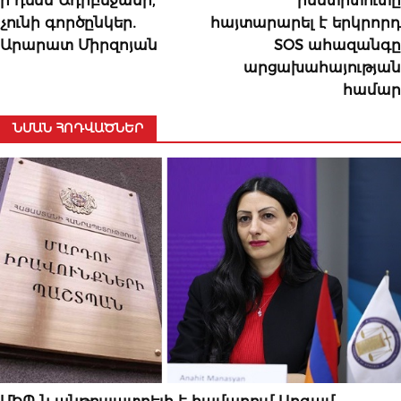
ի դեմս Ադրբեջանի,
ինստիտուտը
չունի գործընկեր․
հայտարարել է երկրորդ
Արարատ Միրզոյան
SOS ահազանգը
արցախահայության
համար
ՆՄԱՆ ՀՈԴՎԱԾՆԵՐ
ՆՈՐՈՒԹՅՈՒՆՆԵՐ