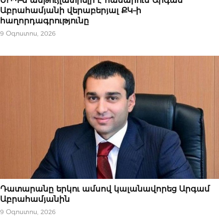
ՄԻՊ–ն անթույլատրելի է համարում Արգամ
Աբրահամյանի վերաբերյալ ՔԿ–ի
հաղորդագրությունը
9 Օգոստոս, 2026
ՆՈՐՈՒԹՅՈՒՆՆԵՐ
Դատարանը երկու ամսով կալանավորեց Արգամ
Աբրահամյանին
9 Օգոստոս, 2026