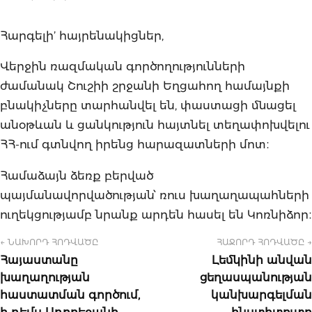
Հարգելի’ հայրենակիցներ,
Վերջին ռազմական գործողությունների
ժամանակ Շուշիի շրջանի Եղցահող համայնքի
բնակիչները տարհանվել են, փաստացի մնացել
անօթևան և ցանկություն հայտնել տեղափոխվելու
ՀՀ-ում գտնվող իրենց հարազատների մոտ։
Համաձայն ձեռք բերված
պայմանավորվածության՝ ռուս խաղաղապահների
ուղեկցությամբ նրանք արդեն հասել են Կոռնիձոր։
← ՆԱԽՈՐԴ ՀՈԴՎԱԾԸ
ՀԱՋՈՐԴ ՀՈԴՎԱԾԸ →
Հայաստանը
Լեմկինի անվան
խաղաղության
ցեղասպանության
հաստատման գործում,
կանխարգելման