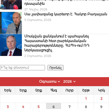
դեսպանին
27 Հուլիս, 2026
Սա չափազանց կարեւոր է. Հակոբ Բադալյան
5 Օգոստոս, 2026
Մոսկվան ցանկանում է պահպանել
Հայաստանի հետ բարեկամական
հարաբերությունները․ ՀԱՊԿ-ում ՌԴ
ներկայացուցիչ
2 Օգոստոս, 2026
Որոնել
Որոնել
Երկ
Երք
Չրք
Հնգ
Ուրբ
Շբթ
Կրկ
1
2
3
4
5
6
7
8
9