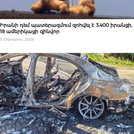
ՄԻՋԱԶԳԱՅԻՆ
Իրանի դեմ պատերազմում զոհվել է 3.400 իրանցի,
18 ամերիկացի զինվոր
5 Օգոստոս, 2026