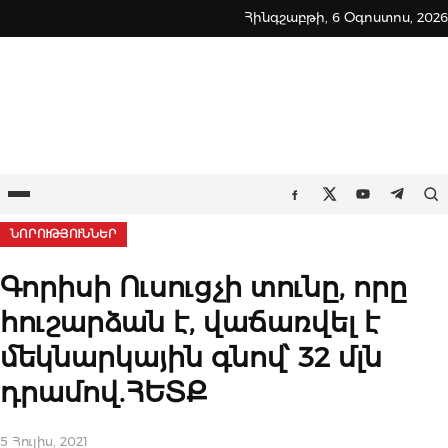
Skip
Հինգշաբթի, 6 Օգոստոս, 2026
to
content
Ընտրացանկ
Որ
Facebook
Twitter
Youtube
Teleg
ՆՈՐՈՒԹՅՈՒՆՆԵՐ
Գորիսի Ուսուցչի տունը, որը
հուշարձան է, վաճառվել է
մեկնարկային գնով՝ 32 մլն
դրամով.ՀԵՏՔ
5 Հուլիս, 2021