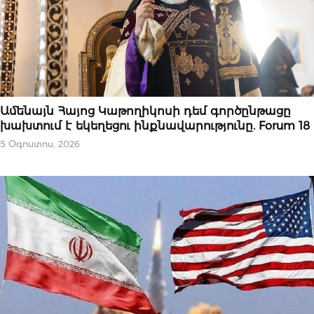
ՄԻՋԱԶԳԱՅԻՆ
Ամենայն Հայոց Կաթողիկոսի դեմ գործընթացը
խախտում է եկեղեցու ինքնավարությունը. Forum 18
5 Օգոստոս, 2026