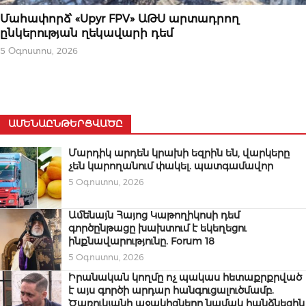
ՄԻՋԱԶԳԱՅԻՆ
Մահափորձ՝ «Upyr FPV» ԱԹՍ արտադրող
ընկերության ղեկավարի դեմ
5 Օգոստոս, 2026
ԱՄԵՆԱԸՆԹԵՐՑՎԱԾԸ
Մարդիկ արդեն կրախի եզրին են, վարկերը
չեն կարողանում փակել. պատգամավոր
5 Օգոստոս, 2026
Ամենայն Հայոց Կաթողիկոսի դեմ
գործընթացը խախտում է եկեղեցու
ինքնավարությունը. Forum 18
5 Օգոստոս, 2026
Իրանական կողմը ոչ պակաս հետաքրքրված
է այս գործի արդար հանգուցալուծմամբ.
Ծառուկյանի աջակիցները նամակ հանձնեցին