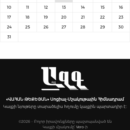
10
11
12
13
14
15
16
17
18
19
20
21
22
23
24
25
26
27
28
29
30
31
«ՎԱՀԱՆ ԹԵՔԵՅԱՆ» Սոցիալ-Մշակութային Հիմնադրամ
Կայքի նյութերը տարածելիս հղումը կայքին պարտադիր է։
©2026 - Բոլոր իրավունքները պաշտպանված են
Կայքի մշակումը՝
Vero
-ի