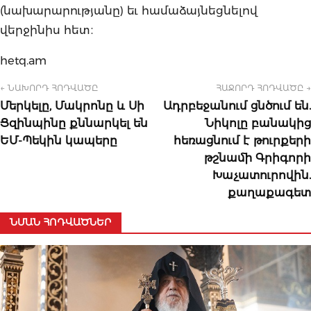
(նախարարությանը) եւ համաձայնեցնելով
վերջինիս հետ։
hetq.am
← ՆԱԽՈՐԴ ՀՈԴՎԱԾԸ
ՀԱՋՈՐԴ ՀՈԴՎԱԾԸ →
Մերկելը, Մակրոնը և Սի
Ադրբեջանում ցնծում են.
Ցզինպինը քննարկել են
Նիկոլը բանակից
ԵՄ-Պեկին կապերը
հեռացնում է թուրքերի
թշնամի Գրիգորի
Խաչատուրովին.
քաղաքագետ
ՆՄԱՆ ՀՈԴՎԱԾՆԵՐ