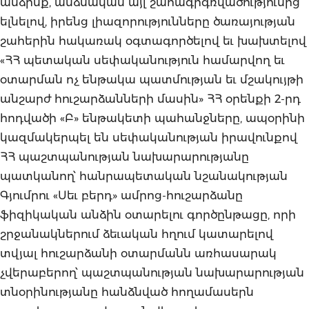
անձինք, անձնական այլ շահագրգռվածությունից
ելնելով, իրենց լիազորությունները ծառայության
շահերին հակառակ օգտագործելով եւ խախտելով
«ՀՀ պետական սեփականություն համարվող եւ
օտարման ոչ ենթակա պատմության եւ մշակույթի
անշարժ հուշարձանների մասին» ՀՀ օրենքի 2-րդ
հոդվածի «Բ» ենթակետի պահանջները, ապօրինի
կազմակերպել են սեփականության իրավունքով
ՀՀ պաշտպանության նախարարությանը
պատկանող՝ հանրապետական նշանակության
Գյումրու «Սեւ բերդ» ամրոց-հուշարձանը
ֆիզիկական անձին օտարելու գործընթացը, որի
շրջանակներում ձեւական հղում կատարելով
տվյալ հուշարձանի օտարմանն առհասարակ
չվերաբերող՝ պաշտպանության նախարարության
տնօրինությանը հանձնված հողամասերն