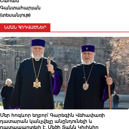
Շահան
Գանտահարյան
(տեսանյութ)
ՆՄԱՆ ՀՈԴՎԱԾՆԵՐ
ԿԱՐԵՎՈՐԸ
Մեր հոգևոր եղբոր՝ Գարեգին Վեհափառի
դատարան կանչվելը անընդունելի և
դատապարտելի է. Մեծի Տանն Կիլիկիո