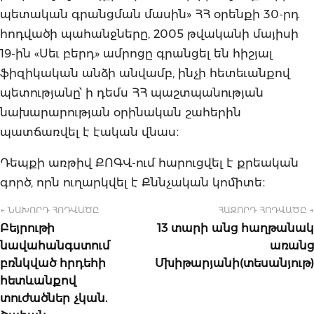
պետական գրանցման մասին» ՀՀ օրենքի 30-րդ
հոդվածի պահանջները, 2005 թվականի մայիսի
19-ին «Սեւ բերդ» ամրոցը գրանցել են հիշյալ
ֆիզիկական անձի անվամբ, ինչի հետեւանքով
պետությանը՝ ի դեմս ՀՀ պաշտպանության
նախարարության օրինական շահերին
պատճառվել է էական վնաս։
Դեպքի առթիվ ՔՈԳՎ-ում հարուցվել է քրեական
գործ, որն ուղարկվել է Քննչական կոմիտե։
← ՆԱԽՈՐԴ ՀՈԴՎԱԾԸ
ՀԱՋՈՐԴ ՀՈԴՎԱԾԸ →
Բեյրութի
13 տարի անց հաղթանակ
նավահանգստում
առանց
բռնկված հրդեհի
Մխիթարյանի(տեսանյութ)
հետևանքով
տուժածներ չկան.