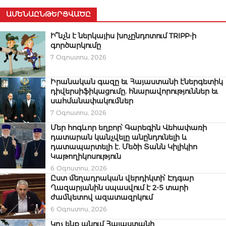
ԱՄԵՆԱԸՆԹԵՐՑՎԱԾԸ
Ի՞նչն է ներկայիս խոչընդոտում TRIPP-ի
գործարկումը
7 Օգոստոս, 2026
Իրանական գազը եւ Հայաստանի էներգետիկ
դիվերսիֆիկացումը. հնարավորություններ եւ
սահմանափակումներ
7 Օգոստոս, 2026
Մեր հոգևոր եղբոր՝ Գարեգին Վեհափառի
դատարան կանչվելը անընդունելի և
դատապարտելի է. Մեծի Տանն Կիլիկիո
Կաթողիկոսություն
6 Օգոստոս, 2026
Ըստ մեղադրական վերդիկտի՝ Էդգար
Ղազարյանին սպասվում է 2-5 տարի
ժամկետով ազատազրկում
6 Օգոստոս, 2026
Կոչ ենք անում Հայաստանի