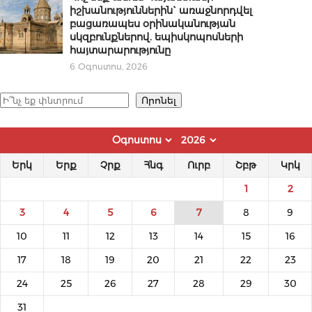
իշխանություններին` առաջնորդվել
բացառապես օրինականության
սկզբունքներով. եպիսկոպոսների
հայտարարությունը
6 Օգոստոս, 2026
Որոնել
Որոնել
Երկ
Երք
Չրք
Հնգ
Ուրբ
Շբթ
Կրկ
1
2
3
4
5
6
7
8
9
10
11
12
13
14
15
16
17
18
19
20
21
22
23
24
25
26
27
28
29
30
31