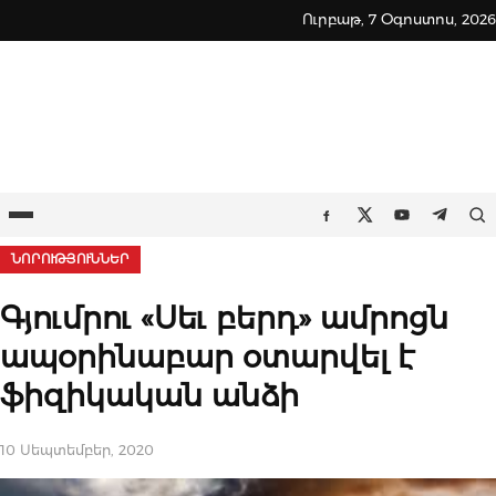
Skip
Ուրբաթ, 7 Օգոստոս, 2026
to
content
Ընտրացանկ
Որ
Facebook
Twitter
Youtube
Teleg
ՆՈՐՈՒԹՅՈՒՆՆԵՐ
Գյումրու «Սեւ բերդ» ամրոցն
ապօրինաբար օտարվել է
ֆիզիկական անձի
10 Սեպտեմբեր, 2020