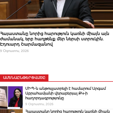
ՆՈՐՈՒԹՅՈՒՆՆԵՐ
Հայաստանը նորից հարություն կառնի միայն այն
ժամանակ, երբ հաղթենք մեր ներսի ստրուկին.
Էդուարդ Շարմազանով
9 Օգոստոս, 2026
ԱՄԵՆԱԸՆԹԵՐՑՎԱԾԸ
ՄԻՊ–ն անթույլատրելի է համարում Արգամ
Աբրահամյանի վերաբերյալ ՔԿ–ի
հաղորդագրությունը
9 Օգոստոս, 2026
Հայաստանը նորից հարություն կառնի միայն