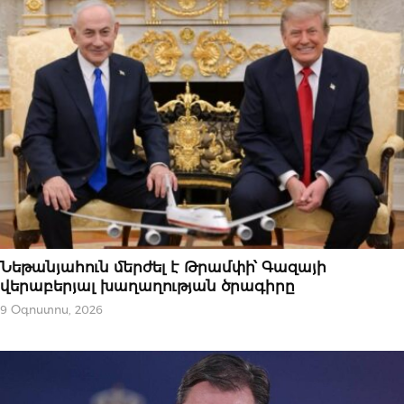
ՄԻՋԱԶԳԱՅԻՆ
Նեթանյահուն մերժել է Թրամփի՝ Գազայի
վերաբերյալ խաղաղության ծրագիրը
9 Օգոստոս, 2026