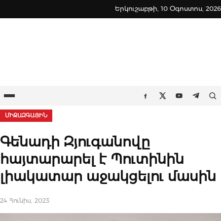
Skip
Երկուշաբթի, 10 Օգոստոս, 2026
to
content
Ընտրացանկ
Որ
Facebook
Twitter
Youtube
Teleg
ՄԻՋԱԶԳԱՅԻՆ
Գենադի Զյուգանովը
հայտարարել է Պուտինին
լիակատար աջակցելու մասին
24 Հունիս, 2023