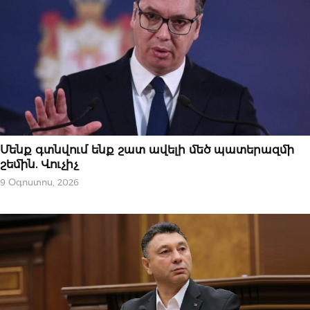
ՄԻՋԱԶԳԱՅԻՆ
Մենք գտնվում ենք շատ ավելի մեծ պատերազմի
շեմին. Վուչիչ
9 Օգոստոս, 2026