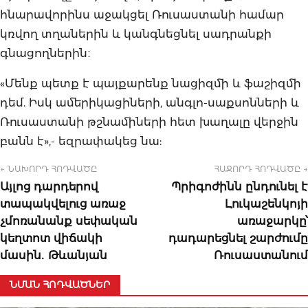
հնարավորինս աջակցել Ռուսաստանի համար
կռվող տղաներին և կանգնեցնել սադրանքի
գնացողներին։
«Մենք պետք է պայքարենք նացիզմի և ֆաշիզմի
դեմ. Իսկ ամերիկացիների, անգլո-սաքսոնների և
Ռուսաստանի թշնամիների հետ խաղալը վերջին
բանն է»,- եզրափակեց նա:
← ՆԱԽՈՐԴ ՀՈԴՎԱԾԸ
ՀԱՋՈՐԴ ՀՈԴՎԱԾԸ →
Այլոց դարդերով
Պրիգոժինն ընդունել է
տապակվելուց առաջ
Լուկաշենկոյի
չմոռանանք սեփական
առաջարկը՝
կեղտոտ վիճակի
դադարեցնել շարժումը
մասին․ Թևանյան
Ռուսաստանում
ՆՄԱՆ ՀՈԴՎԱԾՆԵՐ