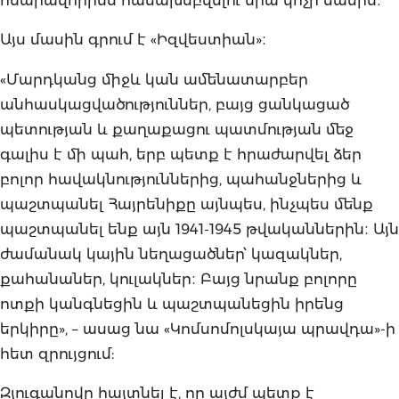
հնարավորինս համախմբվելու նրա կոչի մասին։
Այս մասին գրում է «Իզվեստիան»։
«Մարդկանց միջև կան ամենատարբեր
անհասկացվածություններ, բայց ցանկացած
պետության և քաղաքացու պատմության մեջ
գալիս է մի պահ, երբ պետք է հրաժարվել ձեր
բոլոր հավակնություններից, պահանջներից և
պաշտպանել Հայրենիքը այնպես, ինչպես մենք
պաշտպանել ենք այն 1941-1945 թվականներին։ Այն
ժամանակ կային նեղացածներ՝ կազակներ,
քահանաներ, կուլակներ։ Բայց նրանք բոլորը
ոտքի կանգնեցին և պաշտպանեցին իրենց
երկիրը», – ասաց նա «Կոմսոմոլսկայա պրավդա»-ի
հետ զրույցում:
Զյուգանովը հայտնել է, որ այժմ պետք է