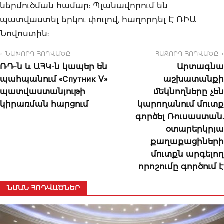
ներմուծման համար: Պլանավորում են
պատվաստել երկու փուլով, հաղորդել Է ՌԻԱ
Նովոստին:
← ՆԱԽՈՐԴ ՀՈԴՎԱԾԸ
ՀԱՋՈՐԴ ՀՈԴՎԱԾԸ →
ՌԴ-ն և ԱՀԿ-ն կապեր են
Արտագնա
պահպանում «Спутник V»
աշխատանքի
պատվաստանյութի
մեկնողները չեն
կիրառման հարցում
կարողանում մուտք
գործել Ռուսաստան.
օտարերկրյա
քաղաքացիների
մուտքն արգելող
որոշումը գործում է
ՆՄԱՆ ՀՈԴՎԱԾՆԵՐ