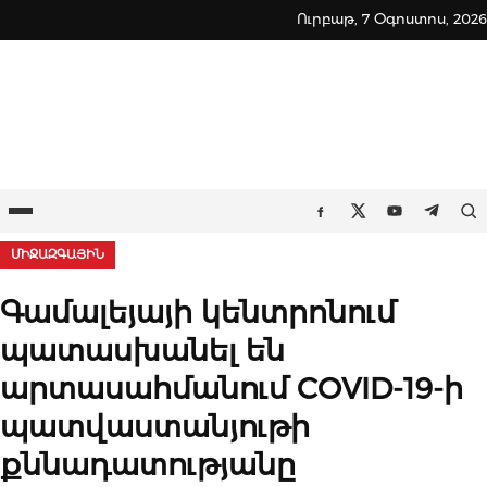
Skip
Ուրբաթ, 7 Օգոստոս, 2026
to
content
Ընտրացանկ
Որ
Facebook
Twitter
Youtube
Teleg
ՄԻՋԱԶԳԱՅԻՆ
Գամալեյայի կենտրոնում
պատասխանել են
արտասահմանում COVID-19-ի
պատվաստանյութի
քննադատությանը