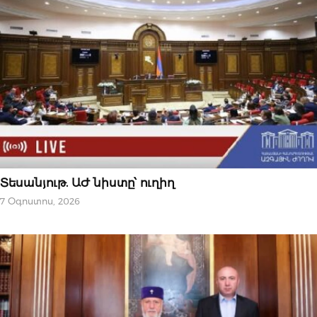
ՆՈՐՈՒԹՅՈՒՆՆԵՐ
Տեսանյութ. ԱԺ նիստը՝ ուղիղ
7 Օգոստոս, 2026