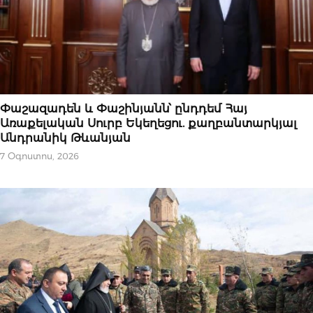
ԿԱՐԵՎՈՐԸ
Փաշազադեն և Փաշինյանն՝ ընդդեմ Հայ
Առաքելական Սուրբ Եկեղեցու. քաղբանտարկյալ
Անդրանիկ Թևանյան
7 Օգոստոս, 2026