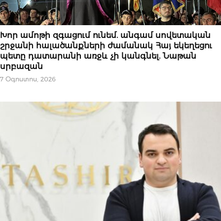
ՆՈՐՈՒԹՅՈՒՆՆԵՐ
Խոր ամոթի զգացում ունեմ. անգամ սովետական
շրջանի հալածանքների ժամանակ Հայ եկեղեցու
պետը դատարանի առջև չի կանգնել. Նաթան
սրբազան
7 Օգոստոս, 2026