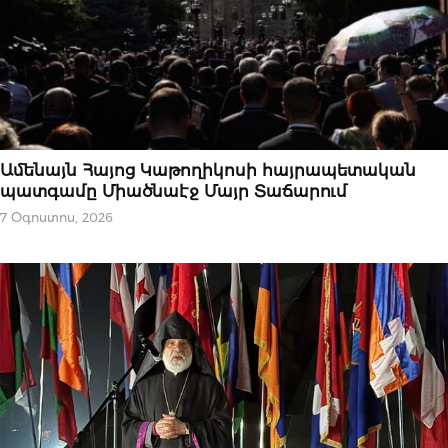
ՆՈՐՈՒԹՅՈՒՆՆԵՐ
Ամենայն Հայոց Կաթողիկոսի հայրապետական
պատգամը Միածնաէջ Մայր Տաճարում
7 Օգոստոս, 2026