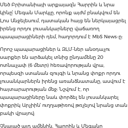
Մեծ Բրիտանիայի արքայազն Հարրին և նրա
կինը՝ Մեգան Մարկլը, որոնք այժմ բնակվում են
Լոս Անջելեսում, դատական ​​հայց են ներկայացրել
իրենց որդու լուսանկարները վաճառող
պապարացիների դեմ, հաղորդում է MbS News-ը:
Որոշ պապարացիներ և ԶԼՄ-ներ անօդաչու
սարքեր են արձակել տնից ընդամենը 20
ոտնաչափ (6 մետր) հեռավորության վրա,
որպեսզի ստանան զույգի և նրանց փոքր որդու
լուսանկարներն իրենց առանձնատանը, ասվում է
հայտարարության մեջ: Նշվում է, որ
պապարացիները նաև փորձել են լուսանկարել
փոքրիկ Արչիին՝ ուղղաթիռով թռչելով նրանց տան
բակի վրայով:
Չնայած այդ ամենին, Հարրին և Մեգանը