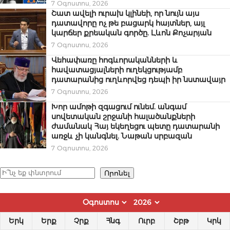
7 Օգոստոս, 2026
Շատ ավելի ուրախ կլինեի, որ նույն այս
դատավորը ոչ թե բացարկ հայտներ, այլ
կարճեր քրեական գործը. Լևոն Քոչարյան
7 Օգոստոս, 2026
Վեհափառը հոգևորականների և
հավատացյալների ուղեկցությամբ
դատարանից ուղևորվեց դեպի իր նստավայր
7 Օգոստոս, 2026
Խոր ամոթի զգացում ունեմ. անգամ
սովետական շրջանի հալածանքների
ժամանակ Հայ եկեղեցու պետը դատարանի
առջև չի կանգնել. Նաթան սրբազան
7 Օգոստոս, 2026
Որոնել
Որոնել
Երկ
Երք
Չրք
Հնգ
Ուրբ
Շբթ
Կրկ