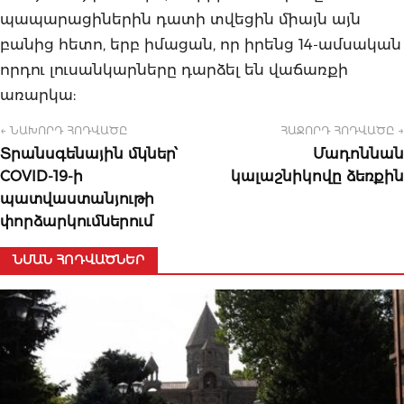
պապարացիներին դատի տվեցին միայն այն
բանից հետո, երբ իմացան, որ իրենց 14-ամսական
որդու լուսանկարները դարձել են վաճառքի
առարկա:
← ՆԱԽՈՐԴ ՀՈԴՎԱԾԸ
ՀԱՋՈՐԴ ՀՈԴՎԱԾԸ →
Տրանսգենային մկներ՝
Մադոննան
COVID-19-ի
կալաշնիկովը ձեռքին
պատվաստանյութի
փորձարկումներում
ՆՄԱՆ ՀՈԴՎԱԾՆԵՐ