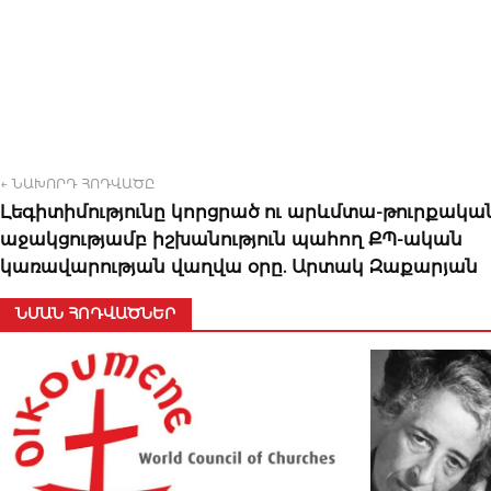
← ՆԱԽՈՐԴ ՀՈԴՎԱԾԸ
Լեգիտիմությունը կորցրած ու արևմտա-թուրքակա
աջակցությամբ իշխանություն պահող ՔՊ-ական
կառավարության վաղվա օրը. Արտակ Զաքարյան
ՆՄԱՆ ՀՈԴՎԱԾՆԵՐ