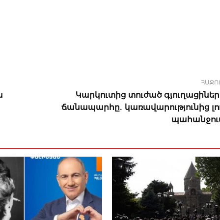
ՀԱՋՈ
ն
Կարկուտից տուժած գյուղացիներ
ճանապարհը․ կառավարությունից լու
պահանջում