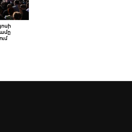
կոսի
ամը
ում