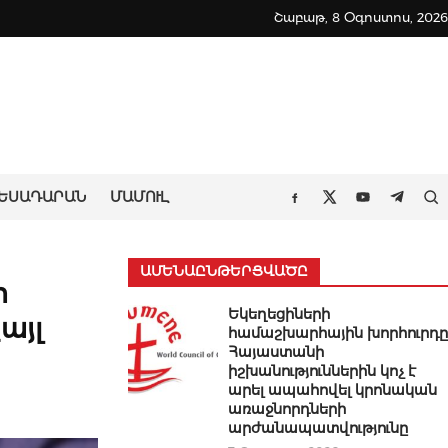
Շաբաթ, 8 Օգոստոս, 2026
ԵՍԱԴԱՐԱՆ
ՄԱՄՈՒԼ
Որ
Facebook
Twitter
Youtube
Teleg
ԱՄԵՆԱԸՆԹԵՐՑՎԱԾԸ
ր
Եկեղեցիների
այլ
համաշխարհային խորհուրդը
Հայաստանի
իշխանություններին կոչ է
արել ապահովել կրոնական
առաջնորդների
արժանապատվությունը