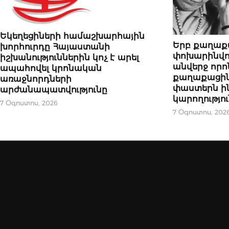
ՀՐԱՊԱՐԱԿԱԽՈՍՈՒԹՅՈՒՆ
Եկեղեցիների համաշխարհային
ՀՐԱՊԱՐԱԿԱԽՈ
Երբ քաղաք
խորհուրդը Հայաստանի
փոխարինվու
իշխանություններին կոչ է արել
անվերջ որո
ապահովել կրոնական
քաղաքացինե
առաջնորդների
փաստերն ին
արժանապատվությունը
կարողությո
7 Օգոստոս, 2026
7 Օգոստոս, 202