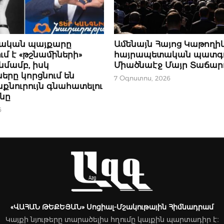
ՍՈՒԹՅՈՒՆ
ՆՈՐՈՒԹՅՈՒՆՆԵՐ
ական պայքարը
Ամենայն Հայոց Կաթողի
մ է «թշնամիների»
հայրապետական պատգ
նմամբ, իսկ
Միածնաէջ Մայր Տաճար
րը կորցնում են
7 Օգոստոս, 2026
քնուրույն գնահատելու
ւնը
6
«ՎԱՀԱՆ ԹԵՔԵՅԱՆ» Սոցիալ-Մշակութային Հիմնադրամ
Կայքի նյութերը տարածելիս հղումը կայքին պարտադիր է։