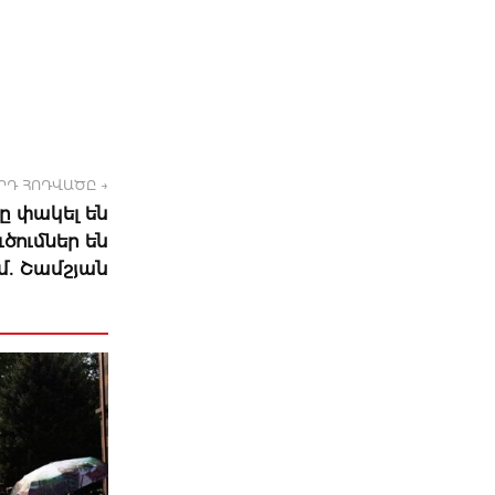
ՐԴ ՀՈԴՎԱԾԸ →
ը փակել են
ծումներ են
․ Շամշյան