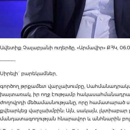
Ավետիք Չալաբյանի ուղերձը, «Արմավիր» ՔՀԿ, 06.0
————-
Սիրելի´ բարեկամներ,
գործող թրքամետ վարչախումբը, Սահմանադրակա
խայտառակ, իր ողջ էությամբ հակասահմանադրա
ժողովրդի մեծամասնությանը, որը համատարած ս
քվեարկեց վարչախմբին: Այն, սակայն, լկտիաբար յ
մանդատագողության հնարավոր և անհնարին բոլո