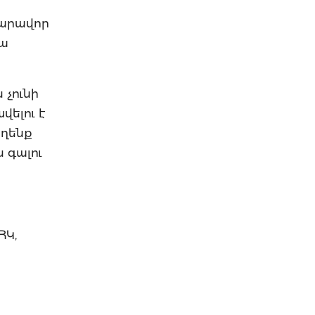
նարավոր
րա
 չունի
վելու է
աղենք
 գալու
ՀԿ,