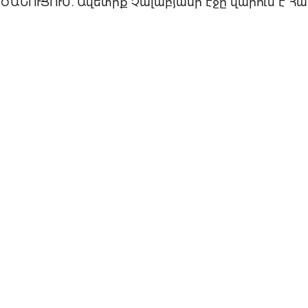
ԾԱՆՈՒՑՈՒՄ. Ավետիք Չալաբյանի էջը վարում է 