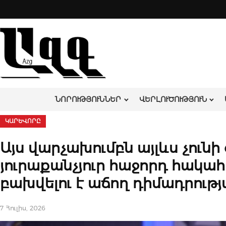
Skip
to
content
ՆՈՐՈՒԹՅՈՒՆՆԵՐ
ՎԵՐԼՈՒԾՈՒԹՅՈՒՆ
ԿԱՐԵՎՈՐԸ
Այս վարչախումբն այլևս չունի
յուրաքանչյուր հաջորդ հակ
բախվելու է աճող դիմադրութ
7 Հուլիս, 2026