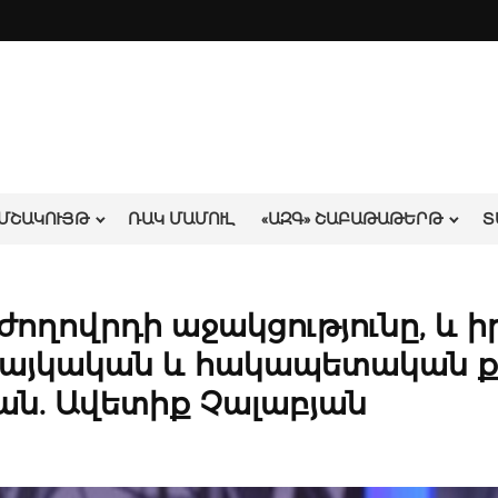
ՄՇԱԿՈՒՅԹ
ՌԱԿ ՄԱՄՈՒԼ
«ԱԶԳ» ՇԱԲԱԹԱԹԵՐԹ
Տ
 ժողովրդի աջակցությունը, և ի
ահայկական և հակապետական ք
յան. Ավետիք Չալաբյան