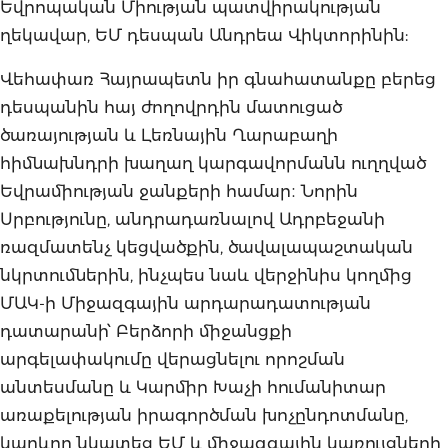
Եվրոպական Միության պատվիրակության
ղեկավար, ԵՄ դեսպան Անդրեա Վիկտորինին:
Վեհափառ Հայրապետն իր գնահատանքը բերեց
դեսպանին հայ ժողովրդին մատուցած
ծառայության և Լեռնային Ղարաբաղի
հիմնախնդրի խաղաղ կարգավորմանն ուղղված
Եվրամիության ջանքերի համար։ Նորին
Սրբությունը, անդրադառնալով Ադրբեջանի
ռազմատենչ կեցվածքին, ծավալապաշտական
նկրտումներին, ինչպես նաև վերջինիս կողմից
ՄԱԿ-ի Միջազգային արդարադատության
դատարանի՝ Բերձորի միջանցքի
արգելափակումը վերացնելու որոշման
անտեսմանը և Կարմիր Խաչի հումանիտար
առաքելության իրագործման խոչընդոտմանը,
կարևոր նկատեց ԵՄ և միջազգային կառույցների