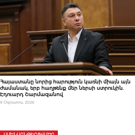
ՆՈՐՈՒԹՅՈՒՆՆԵՐ
Հայաստանը նորից հարություն կառնի միայն այն
ժամանակ, երբ հաղթենք մեր ներսի ստրուկին.
Էդուարդ Շարմազանով
9 Օգոստոս, 2026
ԱՄԵՆԱԸՆԹԵՐՑՎԱԾԸ