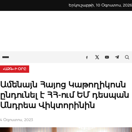
Skip
Երկուշաբթի, 10 Օգոստոս, 2026
to
content
Ընտրացանկ
Որ
Facebook
Twitter
Youtube
Teleg
«ԱԶԳ»-Ի ՕՐԸ
Ամենայն Հայոց Կաթողիկոսն
ընդունել է ՀՀ-ում ԵՄ դեսպան
Անդրեա Վիկտորինին
4 Օգոստոս, 2023