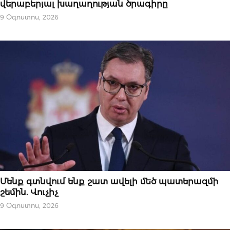
վերաբերյալ խաղաղության ծրագիրը
9 Օգոստոս, 2026
ՄԻՋԱԶԳԱՅԻՆ
Մենք գտնվում ենք շատ ավելի մեծ պատերազմի
շեմին. Վուչիչ
9 Օգոստոս, 2026