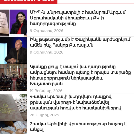
ՄԻՊ–ն անթույլատրելի է համարում Արգամ
Աբրահամյանի վերաբերյալ ՔԿ–ի
հաղորդագրությունը
9 Օգոստոս, 2026
Ինչ թեթեւությամբ է Փաշինյանն արժեզրկում
ամեն ինչ. Հակոբ Բադալյան
9 Օգոստոս, 2026
Կյանքը ցույց է տալիս՝ խաղաղությունը
ամրացնելու համար պետք է որպես տարածք
հետաքրքրություն ներկայացնես.
Խաչատուրյան
19 Հունվար, 2026
4-ամյա երեխայի խեղդվելու դեպքով
քրեական վարույթ է նախաձեռնվել
սպանության հոդվածի հատկանիշներով
28 Ապրիլ, 2025
2-ամյա Արծվիկի վրահատությունը հաջող է
անցել