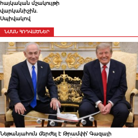
հայկական մշակույթի
վարկանիշին.
Սպիվակով
ՆՄԱՆ ՀՈԴՎԱԾՆԵՐ
ՄԻՋԱԶԳԱՅԻՆ
Նեթանյահուն մերժել է Թրամփի՝ Գազայի