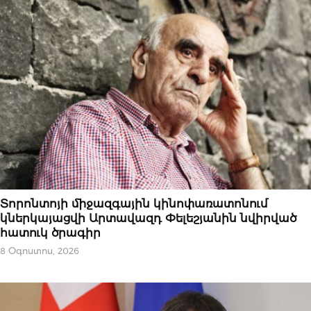
ԱԶԳԱՅԻՆ
Տորոնտոյի միջազգային կինոփառատոնում
կներկայացվի Արտավազդ Փելեշյանին նվիրված
հատուկ ծրագիր
8 Օգոստոս, 2026