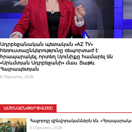
ՆՈՐՈՒԹՅՈՒՆՆԵՐ
Ադրբեջանական պետական «AZ TV»
հեռուստաընկերությունը ռեպորտաժ է
հրապարակել, որտեղ Սյունիքը համարել են
«Արևմտյան Ադրբեջանի» մաս. Տաթև
Հայրապետյան
8 Օգոստոս, 2026
ԱՄԵՆԱԸՆԹԵՐՑՎԱԾԸ
Հաջորդը զինվորականներն են․ «Հրապարակ»
8 Օգոստոս, 2026