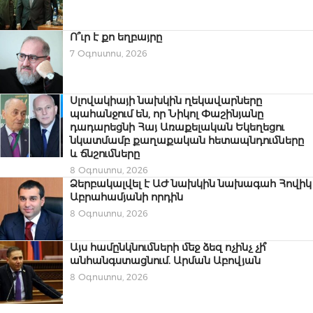
Ո՞ւր է քո եղբայրը
7 Օգոստոս, 2026
Սլովակիայի նախկին ղեկավարները
պահանջում են, որ Նիկոլ Փաշինյանը
դադարեցնի Հայ Առաքելական Եկեղեցու
նկատմամբ քաղաքական հետապնդումները
և ճնշումները
8 Օգոստոս, 2026
Ձերբակալվել է ԱԺ նախկին նախագահ Հովիկ
Աբրահամյանի որդին
8 Օգոստոս, 2026
Այս համընկնումների մեջ ձեզ ոչինչ չի՞
անհանգստացնում. Արման Աբովյան
8 Օգոստոս, 2026