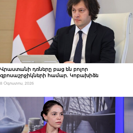
ՆՈՐՈՒԹՅՈՒՆՆԵՐ
Վրաստանի դռները բաց են բոլոր
զբոսաշրջիկների համար․ Կոբախիձե
8 Օգոստոս, 2026