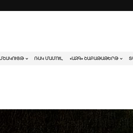
ՄՇԱԿՈՒՅԹ
ՌԱԿ ՄԱՄՈՒԼ
«ԱԶԳ» ՇԱԲԱԹԱԹԵՐԹ
Տ