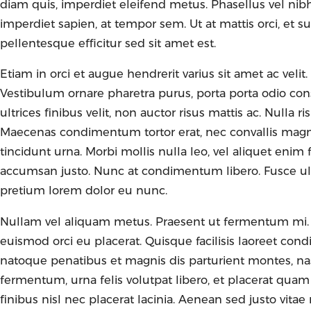
diam quis, imperdiet eleifend metus. Phasellus vel ni
imperdiet sapien, at tempor sem. Ut at mattis orci, et s
pellentesque efficitur sed sit amet est.
Etiam in orci et augue hendrerit varius sit amet ac velit.
Vestibulum ornare pharetra purus, porta porta odio co
ultrices finibus velit, non auctor risus mattis ac. Nulla
Maecenas condimentum tortor erat, nec convallis magn
tincidunt urna. Morbi mollis nulla leo, vel aliquet enim f
accumsan justo. Nunc at condimentum libero. Fusce ullam
pretium lorem dolor eu nunc.
Nullam vel aliquam metus. Praesent ut fermentum mi. 
euismod orci eu placerat. Quisque facilisis laoreet con
natoque penatibus et magnis dis parturient montes, na
fermentum, urna felis volutpat libero, et placerat quam m
finibus nisl nec placerat lacinia. Aenean sed justo vitae