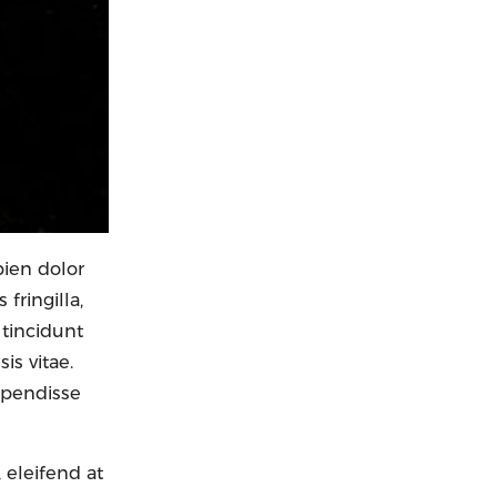
pien dolor
fringilla,
 tincidunt
is vitae.
spendisse
 eleifend at