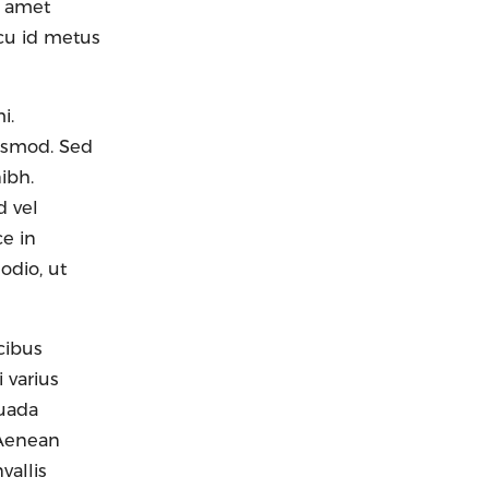
t amet
rcu id metus
i.
uismod. Sed
ibh.
d vel
ce in
odio, ut
cibus
 varius
suada
. Aenean
vallis