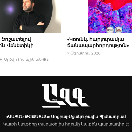
ԵՐԹ
07 ՕԳՈՍՏՈՍԻ, 2026
. Շոշափելով
«Կռունկ. հարյուրամյա
ին Վենետիկի
ճանապարհորդություն»
7 Օգոստոս, 2026
6
Արծվի Բախչինյան
3
«ՎԱՀԱՆ ԹԵՔԵՅԱՆ» Սոցիալ-Մշակութային Հիմնադրամ
Կայքի նյութերը տարածելիս հղումը կայքին պարտադիր է։