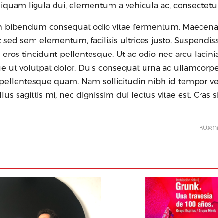
liquam ligula dui, elementum a vehicula ac, consectetu
oin bibendum consequat odio vitae fermentum. Maecenas
uet sed sem elementum, facilisis ultrices justo. Suspendi
 eros tincidunt pellentesque. Ut ac odio nec arcu lacini
e ut volutpat dolor. Duis consequat urna ac ullamcorper
pellentesque quam. Nam sollicitudin nibh id tempor ve
s sagittis mi, nec dignissim dui lectus vitae est. Cras si
ՀԱՋՈ