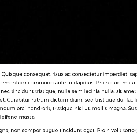
. Quisque consequat, risus ac consectetur imperdiet, sa
n fermentum commodo ante in dapibus. Proin quis mauris 
a nec tincidunt tristique, nulla sem lacinia nulla, sit amet
. Curabitur rutrum dictum diam, sed tristique dui facilis
dum orci hendrerit, tristique nisl ut, mollis magna. Su
 eleifend massa.
na, non semper augue tincidunt eget. Proin velit tortor,