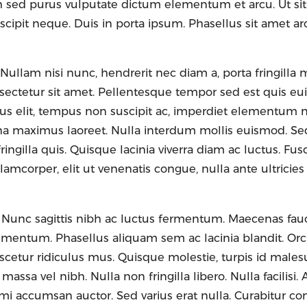
bh sed purus vulputate dictum elementum et arcu. Ut si
uscipit neque. Duis in porta ipsum. Phasellus sit amet a
 Nullam nisi nunc, hendrerit nec diam a, porta fringilla m
nsectetur sit amet. Pellentesque tempor sed est quis e
 risus elit, tempus non suscipit ac, imperdiet elementum n
a maximus laoreet. Nulla interdum mollis euismod. Se
ringilla quis. Quisque lacinia viverra diam ac luctus. Fus
corper, elit ut venenatis congue, nulla ante ultricies 
Nunc sagittis nibh ac luctus fermentum. Maecenas fau
dimentum. Phasellus aliquam sem ac lacinia blandit. Orci
scetur ridiculus mus. Quisque molestie, turpis id male
assa vel nibh. Nulla non fringilla libero. Nulla facilisi
 mi accumsan auctor. Sed varius erat nulla. Curabitur con