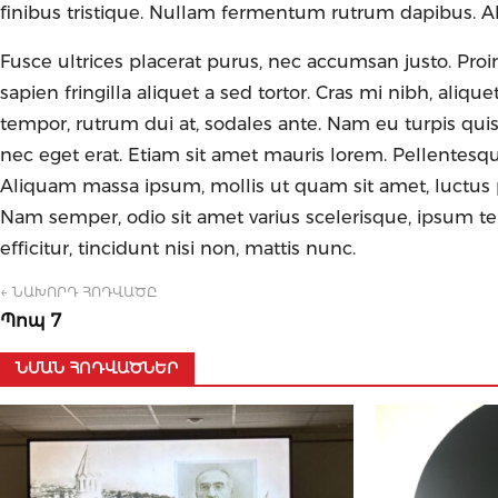
finibus tristique. Nullam fermentum rutrum dapibus. A
Fusce ultrices placerat purus, nec accumsan justo. Pr
sapien fringilla aliquet a sed tortor. Cras mi nibh, aliq
tempor, rutrum dui at, sodales ante. Nam eu turpis quis
nec eget erat. Etiam sit amet mauris lorem. Pellentesqu
Aliquam massa ipsum, mollis ut quam sit amet, luctus 
Nam semper, odio sit amet varius scelerisque, ipsum tellu
efficitur, tincidunt nisi non, mattis nunc.
← ՆԱԽՈՐԴ ՀՈԴՎԱԾԸ
Պոպ 7
ՆՄԱՆ ՀՈԴՎԱԾՆԵՐ