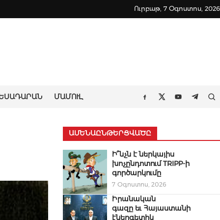
Ուրբաթ, 7 Օգոստոս, 2026
ԵՍԱԴԱՐԱՆ
ՄԱՄՈՒԼ
Որ
Facebook
Twitter
Youtube
Teleg
ԱՄԵՆԱԸՆԹԵՐՑՎԱԾԸ
Ի՞նչն է ներկայիս
խոչընդոտում TRIPP-ի
գործարկումը
7 Օգոստոս, 2026
Իրանական
գազը եւ Հայաստանի
էներգետիկ