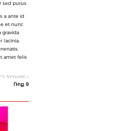
r sed purus.
 a ante id
sse et nunc
a gravida
 lacinia.
nenatis.
t amet felis
ՐԴ ՀՈԴՎԱԾԸ →
Ռոք 9