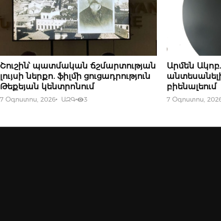
07 ՕԳՈՍՏՈՍԻ, 2026
ԱԶԳ ՇԱԲԱԹԱԹ
Շուշին՝ պատմական ճշմարտության
Արմեն Ակոբ
լույսի ներքո. ֆիլմի ցուցադրություն
անտեսանել
Թեքեյան կենտրոնում
բիենալեում
7 Օգոստոս, 2026
ԱԶԳ
3
7 Օգոստոս, 202