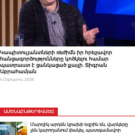
ՀՐԱՊԱՐԱԿԱԽՈՍՈՒԹՅՈՒՆ
Կապիտուլյանտների ռեժիմն իր հրեշավոր
հանցագործությունները կոծկելու համար
պատրաստ է ցանկացած քայլի. Տիգրան
Աբրահամյան
4 Օգոստոս, 2026
ԱՄԵՆԱԸՆԹԵՐՑՎԱԾԸ
Մարդիկ արդեն կրախի եզրին են, վարկերը
չեն կարողանում փակել. պատգամավոր