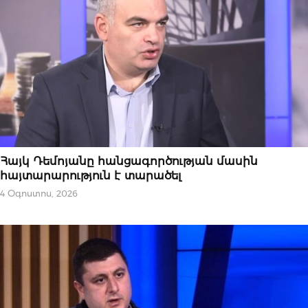
ՀՐԱՊԱՐԱԿԱԽՈՍՈՒԹՅՈՒՆ
Հայկ Դեմոյանը հանցագործության մասին
հայտարարություն է տարածել
4 Օգոստոս, 2026