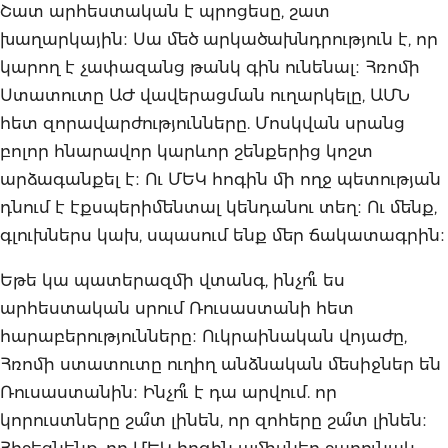
Շատ արհեստական է պրոցեսը, շատ
խաղարկային։ Սա մեծ արկածախնդրություն է, որ
կարող է չափազանց թանկ գին ունենալ։ Հռոմի
Ստատուտը ԱԺ վավերացման ուղարկելը, ԱՄՆ
հետ զորավարժությունները. Մոսկվան սրանց
բոլոր հնարավոր կարևոր շենքերից
կոշտ
արձագանքել է։ Ու ՄԵԿ հոգին մի ողջ պետության
դնում է էքսպերիմենտալ կենդանու տեղ։ Ու մենք,
գլուխներս կախ, սպասում ենք մեր ճակատագրին։
Եթե կա պատերազմի վտանգ, ինչո՞ւ ես
արհեստական սրում Ռուսաստանի հետ
հարաբերությունները։ Ուկրաինական վոյաժը,
Հռոմի ստատուտը ուղիղ անձնական մեսիջներ են
Ռուսաստանին։ Ինչո՞ւ է դա արվում. որ
կորուստները շա՞տ լինեն, որ զոհերը շա՞տ լինեն։
Հիշեցնենք, որ ՄԵԿ հոգին ամիսներ շարունակ