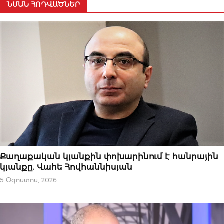
ՆՄԱՆ ՀՈԴՎԱԾՆԵՐ
ԿԱՐԵՎՈՐԸ
Քաղաքական կյանքին փոխարինում է հանրային
կյանքը. Վահե Հովհաննիսյան
5 Օգոստոս, 2026