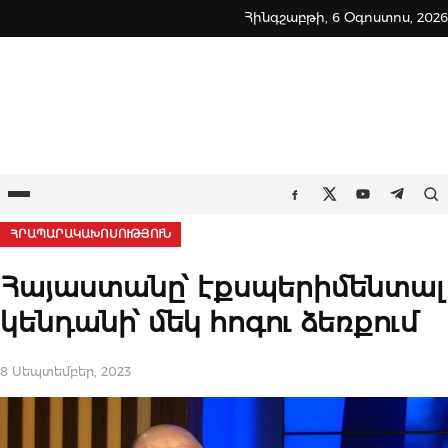
Skip
Հինգշաբթի, 6 Օգոստոս, 2026
to
content
Ընտրացանկ
Որ
Facebook
Twitter
Youtube
Teleg
ՀՐԱՊԱՐԱԿԱԽՈՍՈՒԹՅՈՒՆ
Հայաստանը՝ էքսպերիմենտալ
կենդանի՝ մեկ հոգու ձեռքում
8 Սեպտեմբեր, 2023