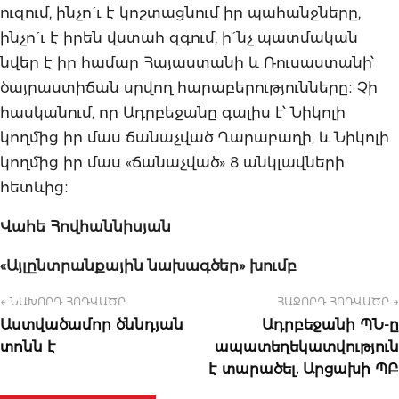
ուզում, ինչո´ւ է կոշտացնում իր պահանջները,
ինչո´ւ է իրեն վստահ զգում, ի´նչ պատմական
նվեր է իր համար Հայաստանի և Ռուսաստանի՝
ծայրաստիճան սրվող հարաբերությունները։ Չի
հասկանում, որ Ադրբեջանը գալիս է՝ Նիկոլի
կողմից իր մաս ճանաչված Ղարաբաղի, և Նիկոլի
կողմից իր մաս «ճանաչված» 8 անկլավների
հետևից։
Վահե Հովհաննիսյան
«Այլընտրանքային նախագծեր» խումբ
← ՆԱԽՈՐԴ ՀՈԴՎԱԾԸ
ՀԱՋՈՐԴ ՀՈԴՎԱԾԸ →
Աստվածամոր ծննդյան
Ադրբեջանի ՊՆ-ը
տոնն է
ապատեղեկատվություն
է տարածել. Արցախի ՊԲ