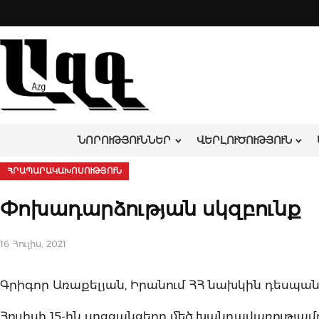
Skip
to
content
ՆՈՐՈՒԹՅՈՒՆՆԵՐ
ՎԵՐԼՈՒԾՈՒԹՅՈՒՆ
ՀՐԱՊԱՐԱԿԱԽՈՍՈՒԹՅՈՒՆ
Փոխադարձության սկզբունք
16 Հուլիս, 2021
Գրիգոր Առաքելյան, Իրանում ՀՀ նախկին դեսպան,
Հուլիսի 15-ին սոցցանցերը մեծ խանդավառութ