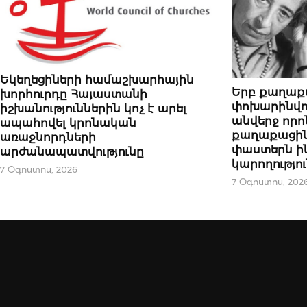
ՀՐԱՊԱՐԱԿԱԽՈՍՈՒԹՅՈՒՆ
Եկեղեցիների համաշխարհային
ՀՐԱՊԱՐԱԿԱԽՈ
Երբ քաղաք
խորհուրդը Հայաստանի
փոխարինվու
իշխանություններին կոչ է արել
անվերջ որո
ապահովել կրոնական
քաղաքացինե
առաջնորդների
փաստերն ին
արժանապատվությունը
կարողությո
7 Օգոստոս, 2026
7 Օգոստոս, 202