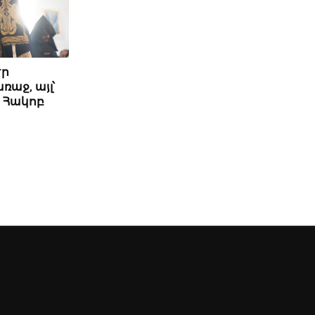
էր
աջ, այլ՝
 Հակոբ