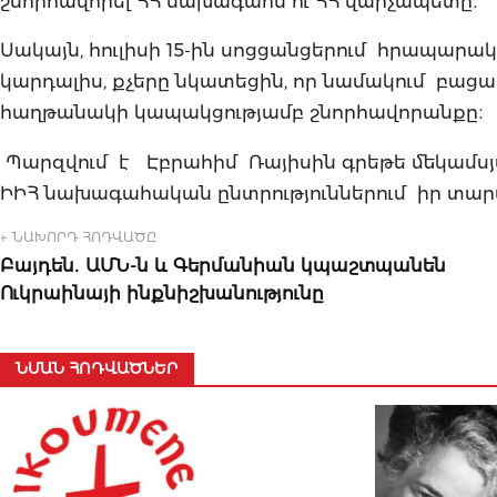
շնորհավորել ՀՀ նախագահն ու ՀՀ վարչապետը։
Սակայն, հուլիսի 15-ին սոցցանցերում հրապար
կարդալիս, քչերը նկատեցին, որ նամակում բացա
հաղթանակի կապակցությամբ շնորհավորանքը։
Պարզվում է Էբրահիմ Ռայիսին գրեթե մեկամսյա 
ԻԻՀ նախագահական ընտրություններում իր տա
← ՆԱԽՈՐԴ ՀՈԴՎԱԾԸ
Բայդեն․ ԱՄՆ-ն և Գերմանիան կպաշտպանեն
Ուկրաինայի ինքնիշխանությունը
ՆՄԱՆ ՀՈԴՎԱԾՆԵՐ