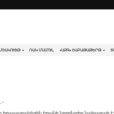
ՄՇԱԿՈՒՅԹ
ՌԱԿ ՄԱՄՈՒԼ
«ԱԶԳ» ՇԱԲԱԹԱԹԵՐԹ
Տ
 –
յամբ հրապարակեցին Իրանի նորընտիր նախագահ 