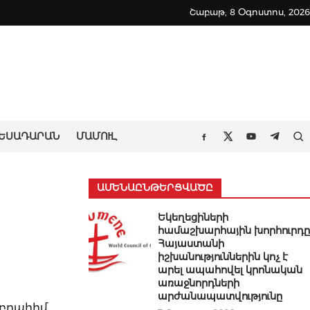
Շաբաթ, 8 Օգոստոս, 2026
ԵՍԱԴԱՐԱՆ
ՄԱՄՈՒԼ
Որ
Facebook
Twitter
Youtube
Teleg
ԱՄԵՆԱԸՆԹԵՐՑՎԱԾԸ
Եկեղեցիների
համաշխարհային խորհուրդը
Հայաստանի
իշխանություններին կոչ է
արել ապահովել կրոնական
առաջնորդների
արժանապատվությունը
Էբրահիմ