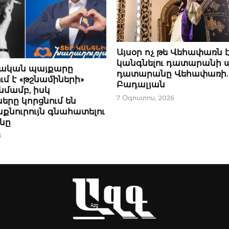
ՀՐԱՊԱՐԱԿԱԽՈՍՈՒԹՅՈՒՆ
Այսօր ոչ թե Վեհափառն 
կանգնելու դատարանի առ
ՍՈՒԹՅՈՒՆ
ական պայքարը
դատարանը Վեհափառի.
մ է «թշնամիների»
Բադալյան
նմամբ, իսկ
7 Օգոստոս, 2026
րը կորցնում են
քնուրույն գնահատելու
ւնը
6