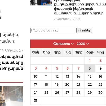
քաղաքացիները կորցնում են
փաստերն ինքնուրույն
ը
գնահատելու կարողությունը
ն
7 Օգոստոս, 2026
Որոնել
Որոնել
ինյանին,
համար։
ՐԴ ՀՈԴՎԱԾԸ →
Երկ
Երք
Չրք
Հնգ
Ուրբ
Շբթ
Կրկ
տերազմում
1
2
չ պատկերը
տ Քոչարյան
3
4
5
6
7
8
9
10
11
12
13
14
15
16
17
18
19
20
21
22
23
24
25
26
27
28
29
30
31