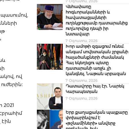
7 Օգոստոս, 2026
Վեհափառը
հոգևորականների և
պասումով,
հավատացյալների
ւնների
ուղեկցությամբ դատարանից
ուղևորվեց դեպի իր
րթ
նստավայր
»
7 Օգոստոս, 2026
Խոր ամոթի զգացում ունեմ.
անգամ սովետական շրջանի
հալածանքների ժամանակ
աև
Հայ եկեղեցու պետը
նի
դատարանի առջև չի
կանգնել. Նաթան սրբազան
ակով, ով
7 Օգոստոս, 2026
ուժերին։
Դատավորը հայ էր․ Նարեկ
Կարապետյան
7 Օգոստոս, 2026
 2021
Երբ քաղաքական պայքարը
Էբրահիմ
փոխարինվում է
 էին
«թշնամիների» անվերջ
որոնմամբ, իսկ